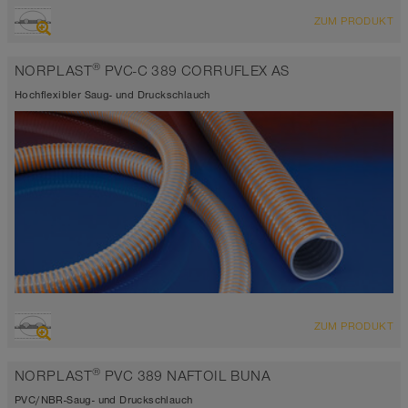
ÜBERSICHT
ZUM PRODUKT
Saugschlauch + Druckschlauch
-25°C bis 60°C
®
NORPLAST
PVC-C 389 CORRUFLEX AS
grau und blau
Hochflexibler Saug- und Druckschlauch
ÜBERSICHT
ZUM PRODUKT
Saugschlauch + Druckschlauch
-15°C bis 60°C
®
NORPLAST
PVC 389 NAFTOIL BUNA
grau und orange
PVC/NBR-Saug- und Druckschlauch