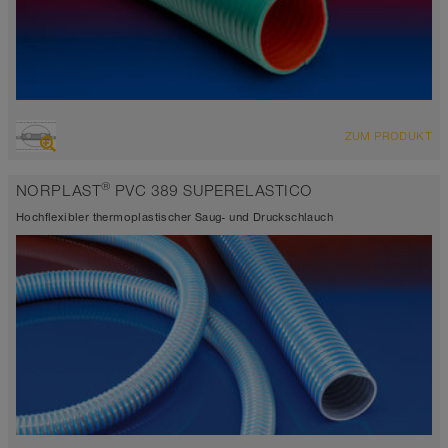
ÜBERSICHT
ZUM PRODUKT
hoch abriebfester Saugschlauch + Druckschlauch
-15°C bis 60°C
®
NORPLAST
PVC 389 SUPERELASTICO
Hochflexibler thermoplastischer Saug- und Druckschlauch