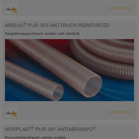
ÜBERSICHT
ZUM PRODUKT
hoch abriebfester Saugschlauch + Druckschlauch,
Polyurethanschlauch
®
AIRDUC
PUR 355 VAC-TRUCK REINFORCED
Wandstärke 2,5mm
-40°C bis 90°C (125°C)
Saugfahrzeugschlauch, schwer und verstärkt
ÜBERSICHT
ZUM PRODUKT
hoch abriebfester Saugschlauch + Druckschlauch,
Polyurethanschlauch
®
®
NORPLAST
PUR 387 ANTIABRASIVO
Wandstärke 2,5mm
-40°C bis 90°C (125°C)
Polyurethanschlauch, extrem schwer