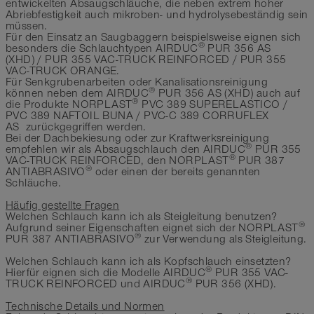
entwickelten Absaugschläuche, die neben extrem hoher
Abriebfestigkeit auch mikroben- und hydrolysebeständig sein
müssen.
Für den Einsatz an Saugbaggern beispielsweise eignen sich
®
besonders die Schlauchtypen AIRDUC
PUR 356 AS
(XHD) / PUR 355 VAC-TRUCK REINFORCED / PUR 355
VAC-TRUCK ORANGE.
Für Senkgrubenarbeiten oder Kanalisationsreinigung
®
können neben dem AIRDUC
PUR 356 AS (XHD) auch auf
®
die Produkte NORPLAST
PVC 389 SUPERELASTICO /
PVC 389 NAFTOIL BUNA / PVC-C 389 CORRUFLEX
AS zurückgegriffen werden.
Bei der Dachbekiesung oder zur Kraftwerksreinigung
®
empfehlen wir als Absaugschlauch den AIRDUC
PUR 355
®
VAC-TRUCK REINFORCED, den NORPLAST
PUR 387
®
ANTIABRASIVO
oder einen der bereits genannten
Schläuche.
Häufig gestellte Fragen
Welchen Schlauch kann ich als Steigleitung benutzen?
®
Aufgrund seiner Eigenschaften eignet sich der NORPLAST
®
PUR 387 ANTIABRASIVO
zur Verwendung als Steigleitung.
Welchen Schlauch kann ich als Kopfschlauch einsetzten?
®
Hierfür eignen sich die Modelle AIRDUC
PUR 355 VAC-
®
TRUCK REINFORCED und AIRDUC
PUR 356 (XHD).
Technische Details und Normen