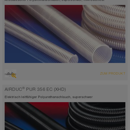
ÜBERSICHT
ZUM PRODUKT
extrem abriebfester Saugschlauch + Druckschlauch,
Mehrzweckschlauch + Universalschlauch
®
AIRDUC
PUR 356 EC (XHD)
antistatisch < 10⁹
Wandstärke 2,0 - 2,5mm
Elektrisch leitfähiger Polyurethanschlauch, superschwer
-40°C bis 90°C (125°C)