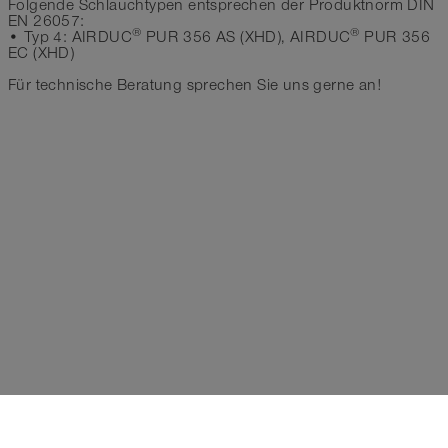
Folgende Schlauchtypen entsprechen der Produktnorm DIN
EN 26057:
®
®
• Typ 4: AIRDUC
PUR 356 AS (XHD), AIRDUC
PUR 356
EC (XHD)
Für technische Beratung sprechen Sie uns gerne an!