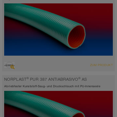
ÜBERSICHT
ZUM PRODUKT
hoch abriebfester Saugschlauch + Druckschlauch
-15°C bis 60°C
®
®
NORPLAST
PUR 387 ANTIABRASIVO
AS
Abriebfester Kunststoff-Saug- und Druckschlauch mit PU-Innenseele