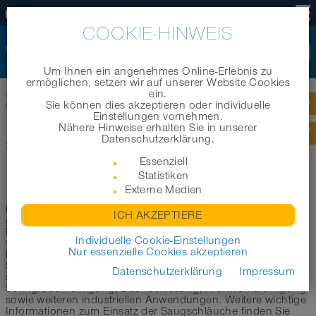
DE
COOKIE-HINWEIS
Um Ihnen ein angenehmes Online-Erlebnis zu
ermöglichen, setzen wir auf unserer Website Cookies
ein.
Startseite
|
Produkte
|
Branchenbereiche
|
Sie können dies akzeptieren oder individuelle
Schläuche für Absaug- / Entsorgungsfahrzeuge
Einstellungen vornehmen.
Nähere Hinweise erhalten Sie in unserer
Datenschutzerklärung.
SCHLÄUCHE FÜR ABSAUG- /
Essenziell
ENTSORGUNGSFAHRZEUGE
Statistiken
Externe Medien
In diesem Bereich möchten wir Sie bei der Auswahl des
ICH AKZEPTIERE
geeigneten Saugschlauchs für Absaug- und
Entsorgungsfahrzeuge unterstützen. Im Folgenden haben
Individuelle Cookie-Einstellungen
wir eine erste Auswahl der geeignetsten Schläuche für den
Nur essenzielle Cookies akzeptieren
Einsatz in Saugfahrzeugen und Saugbagger aus unserem
Schlauchsortiment für Sie zusammengestellt. Die hier
Datenschutzerklärung
Impressum
aufgeführten Produkte eignen sich zur Kanalisations- und
Senkgrubenreinigung, Dachbekiesung, Kraftwerksreinigung
sowie weiteren industriellen Anwendungen. Weitere wichtige
Informationen zum Einsatz der Saugschläuche finden Sie