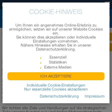
DE
COOKIE-HINWEIS
Um Ihnen ein angenehmes Online-Erlebnis zu
ermöglichen, setzen wir auf unserer Website Cookies
ein.
Startseite
|
Über NORRES
Sie können dies akzeptieren oder individuelle
Einstellungen vornehmen.
Nähere Hinweise erhalten Sie in unserer
NORRES – ÜBER UNS
Datenschutzerklärung.
Essenziell
NORRES im Überblick
Statistiken
Externe Medien
NORRES entwickelt, produziert und vertreibt weltweit
Schläuche und flexible Schlauchsystemlösungen.
ICH AKZEPTIERE
Mit rund 400 Mitarbeitern und weltweiten Standorten wollen
wir national und international führend in unserem
Individuelle Cookie-Einstellungen
Kerngeschäft sein. Auch zukünftig wird die
Nur essenzielle Cookies akzeptieren
Unternehmensgruppe kräftig wachsen – als professionell
Datenschutzerklärung
Impressum
gemanagter Mittelstandskonzern mit Markenprodukten sind
wir solide aufgestellt.
Wir richten alle Ziele und Handlungen auf die strategischen