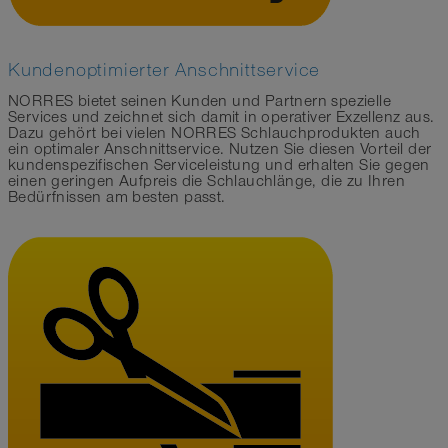
Kundenoptimierter Anschnittservice
NORRES bietet seinen Kunden und Partnern spezielle
Services und zeichnet sich damit in operativer Exzellenz aus.
Dazu gehört bei vielen NORRES Schlauchprodukten auch
ein optimaler Anschnittservice. Nutzen Sie diesen Vorteil der
kundenspezifischen Serviceleistung und erhalten Sie gegen
einen geringen Aufpreis die Schlauchlänge, die zu Ihren
Bedürfnissen am besten passt.