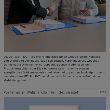
26. Juli 2021 - NORRES erwirbt die Baggerman Gruppe, einem Hersteller
und Distributor von industriellen Schläuchen, Kupplungen und Zubehör.
Damit ist die Unternehmensgruppe mit eigenen Niederlassungen,
Produktionsstätten oder Distributionscentern in allen relevanten
europäischen Märkten vertreten - mit einem einzigartigen Produktprogramm
bestehend aus PE, PU, PVC und Gummischläuchen sowie umfangreicher
Verbindungs- und
Weiterhin im Weltmarktführer-Index gelistet
2021