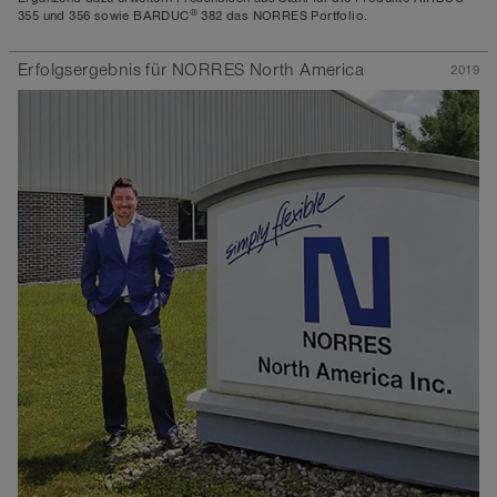
®
355 und 356 sowie BARDUC
382 das NORRES Portfolio.
Erfolgsergebnis für NORRES North America
2019