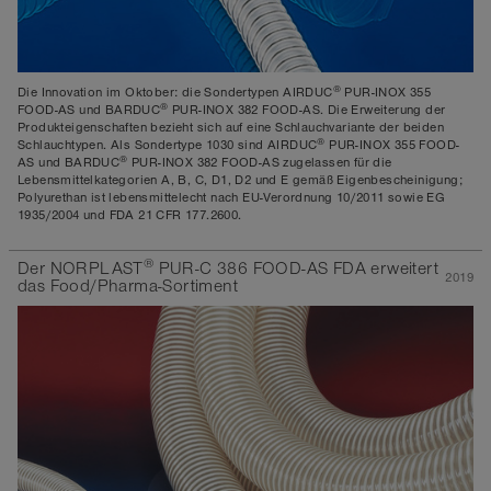
®
Die Innovation im Oktober: die Sondertypen AIRDUC
PUR-INOX 355
®
FOOD-AS und BARDUC
PUR-INOX 382 FOOD-AS. Die Erweiterung der
Produkteigenschaften bezieht sich auf eine Schlauchvariante der beiden
®
Schlauchtypen. Als Sondertype 1030 sind AIRDUC
PUR-INOX 355 FOOD-
®
AS und BARDUC
PUR-INOX 382 FOOD-AS zugelassen für die
Lebensmittelkategorien A, B, C, D1, D2 und E gemäß Eigenbescheinigung;
Polyurethan ist lebensmittelecht nach EU-Verordnung 10/2011 sowie EG
1935/2004 und FDA 21 CFR 177.2600.
®
Der NORPLAST
PUR-C 386 FOOD-AS FDA erweitert
2019
das Food/Pharma-Sortiment