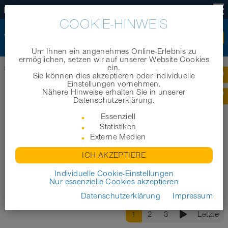
DE
COOKIE-HINWEIS
Um Ihnen ein angenehmes Online-Erlebnis zu
ermöglichen, setzen wir auf unserer Website Cookies
ein.
Startseite
|
Unternehmen
|
Historie
Sie können dies akzeptieren oder individuelle
Einstellungen vornehmen.
Nähere Hinweise erhalten Sie in unserer
NORRES GROUP - HISTORIE
Datenschutzerklärung.
Essenziell
Statistiken
Alle anzeigen
2021
2020
2019
2018
2017
2016
2015
Externe Medien
2014
2013
2012
2011
2010
2009
2008
2007
ICH AKZEPTIERE
2006
2005
2004
2003-1999
1998-1974
1973-1948
Individuelle Cookie-Einstellungen
Nur essenzielle Cookies akzeptieren
1947-1889
Datenschutzerklärung
Impressum
1
2
3
Letzte