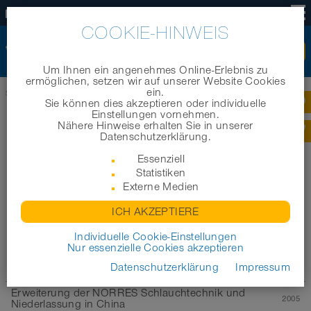
DE
COOKIE-HINWEIS
Um Ihnen ein angenehmes Online-Erlebnis zu
ermöglichen, setzen wir auf unserer Website Cookies
ein.
Startseite
|
Unternehmen
|
Historie
Sie können dies akzeptieren oder individuelle
Einstellungen vornehmen.
Nähere Hinweise erhalten Sie in unserer
NORRES GROUP - HISTORIE
Datenschutzerklärung.
Essenziell
Statistiken
Alle anzeigen
2021
2020
2019
2018
2017
2016
2015
Externe Medien
2014
2013
2012
2011
2010
2009
2008
2007
ICH AKZEPTIERE
2006
2005
2004
2003-1999
1998-1974
1973-1948
Individuelle Cookie-Einstellungen
Nur essenzielle Cookies akzeptieren
1947-1889
Datenschutzerklärung
Impressum
Erweiterung der NORRES Schlauchtechnik und
2005
Niederlassung in China