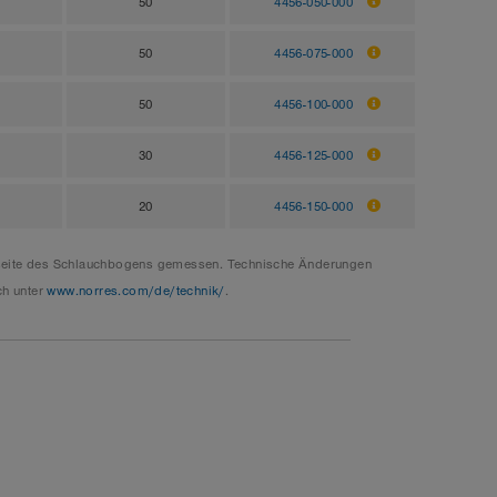
50
4456-050-000
50
4456-075-000
50
4456-100-000
30
4456-125-000
20
4456-150-000
enseite des Schlauchbogens gemessen. Technische Änderungen
ch unter
www.norres.com/de/technik/
.