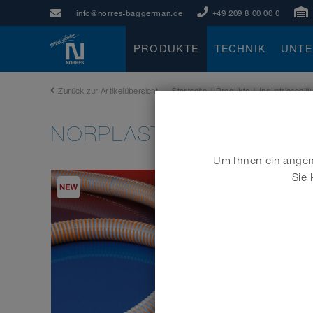
info@norres-baggerman.de
+49 209 8 00 00 0
PRODUKTE
TECHNIK
UNT
Zurück zur Artikelübersicht
Startseite
|
Produkte
|
Industrieschl
®
NORPLAST
PVC-C 389 
Um Ihnen ein angene
Sie 