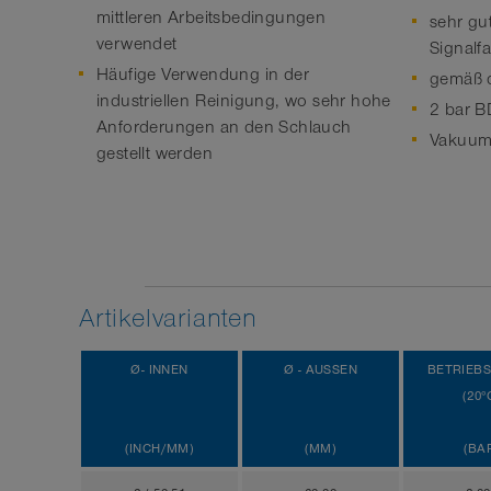
mittleren Arbeitsbedingungen
sehr gu
verwendet
Signalf
Häufige Verwendung in der
gemäß 
industriellen Reinigung, wo sehr hohe
2 bar B
Anforderungen an den Schlauch
Vakuum 
gestellt werden
Artikelvarianten
Ø- INNEN
Ø - AUSSEN
BETRIEB
(20°
(INCH/MM)
(MM)
(BA