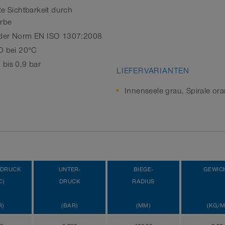
te Sichtbarkeit durch
arbe
der Norm EN ISO 1307:2008
D bei 20°C
bis 0,9 bar
LIEFERVARIANTEN
Innenseele grau, Spirale or
SDRUCK
UNTER-
BIEGE-
GEWIC
C)
DRUCK
RADIUS
R)
(BAR)
(MM)
(KG/M