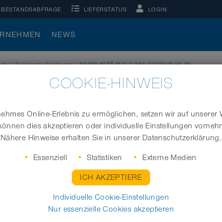
BESTANDSABFRAGE
LIEFERSTATUS
LOGIN
ERNEHMEN
NEWS
®
äuche/ Technische Schläuche
|
NORPLAST
PVC-C 389 CORRUFLEX AS
COOKIE-HINWEIS
CORRUFLEX AS
hmes Online-Erlebnis zu ermöglichen, setzen wir auf unserer 
können dies akzeptieren oder individuelle Einstellungen vorne
Hochflexibler Saug- und Druckschlauch
Nähere Hinweise erhalten Sie in unserer Datenschutzerklärung.
Essenziell
Statistiken
Externe Medien
ICH AKZEPTIERE
Ø- Innen (inch/mm)
Länge
Individuelle Cookie-Einstellungen
Nur essenzielle Cookies akzeptieren