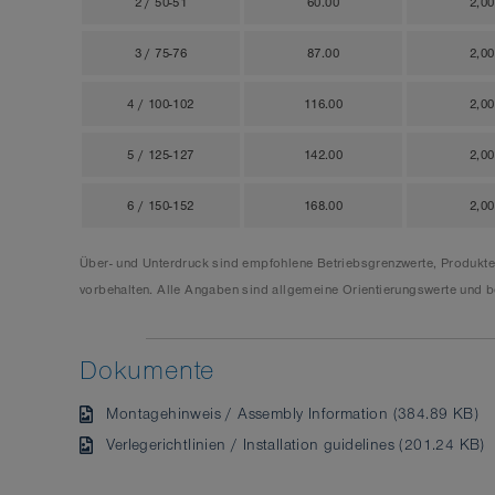
2 / 50-51
60.00
2,0
3 / 75-76
87.00
2,0
4 / 100-102
116.00
2,0
5 / 125-127
142.00
2,0
6 / 150-152
168.00
2,0
Über- und Unterdruck sind empfohlene Betriebsgrenzwerte, Produkt
vorbehalten. Alle Angaben sind allgemeine Orientierungswerte und be
Dokumente
Montagehinweis / Assembly Information (384.89 KB)
Verlegerichtlinien / Installation guidelines (201.24 KB)