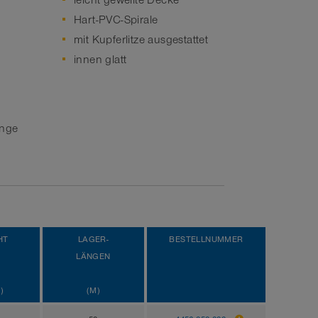
leicht gewellte Decke
Hart-PVC-Spirale
mit Kupferlitze ausgestattet
innen glatt
ange
HT
LAGER-
BESTELLNUMMER
LÄNGEN
)
(M)