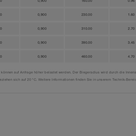
00
0,900
160.00
0.96
00
0,900
230.00
1.60
00
0,900
310.00
2.70
00
0,900
390.00
3.45
00
0,900
460.00
4.70
e können auf Anfrage höher belastet werden. Der Biegeradius wird durch die Inn
ziehen sich auf 20 °C. Weitere Informationen finden Sie in unserem Technik-Berei