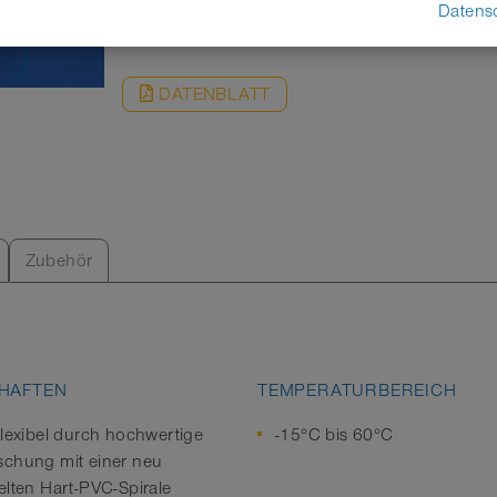
ANFRAGEN
Datens
DATENBLATT
Zubehör
HAFTEN
TEMPERATURBEREICH
flexibel durch hochwertige
-15°C bis 60°C
chung mit einer neu
elten Hart-PVC-Spirale