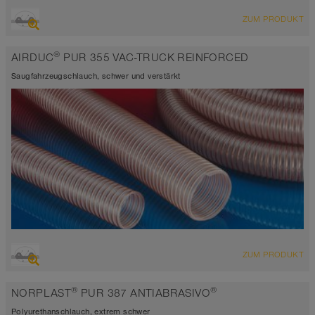
ÜBERSICHT
ZUM PRODUKT
hoch abriebfester Saugschlauch + Druckschlauch,
Polyurethanschlauch
®
AIRDUC
PUR 355 VAC-TRUCK REINFORCED
Wandstärke 2,5mm
-40°C bis 90°C (125°C)
Saugfahrzeugschlauch, schwer und verstärkt
ÜBERSICHT
ZUM PRODUKT
hoch abriebfester Saugschlauch + Druckschlauch,
Polyurethanschlauch
®
®
NORPLAST
PUR 387 ANTIABRASIVO
Wandstärke 2,5mm
-40°C bis 90°C (125°C)
Polyurethanschlauch, extrem schwer