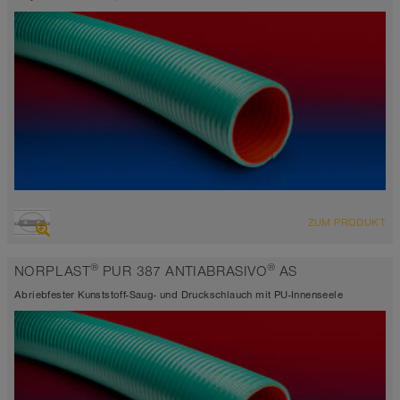
ÜBERSICHT
ZUM PRODUKT
hoch abriebfester Saugschlauch + Druckschlauch
-15°C bis 60°C
®
®
NORPLAST
PUR 387 ANTIABRASIVO
AS
Abriebfester Kunststoff-Saug- und Druckschlauch mit PU-Innenseele