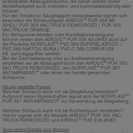
entwickelten Absaugschläuche, die neben extrem hoher
Abriebfestigkeit auch mikroben- und hydrolysebeständig sein
müssen.
Für den Einsatz an Saugbaggern beispielsweise eignen sich
®
besonders die Schlauchtypen AIRDUC
PUR 356 AS
(XHD) / PUR 355 VAC-TRUCK REINFORCED / PUR 355
VAC-TRUCK ORANGE.
Für Senkgrubenarbeiten oder Kanalisationsreinigung
®
können neben dem AIRDUC
PUR 356 AS (XHD) auch auf
®
die Produkte NORPLAST
PVC 389 SUPERELASTICO /
PVC 389 NAFTOIL BUNA / PVC-C 389 CORRUFLEX
AS zurückgegriffen werden.
Bei der Dachbekiesung oder zur Kraftwerksreinigung
®
empfehlen wir als Absaugschlauch den AIRDUC
PUR 355
®
VAC-TRUCK REINFORCED, den NORPLAST
PUR 387
®
ANTIABRASIVO
oder einen der bereits genannten
Schläuche.
Häufig gestellte Fragen
Welchen Schlauch kann ich als Steigleitung benutzen?
®
Aufgrund seiner Eigenschaften eignet sich der NORPLAST
®
PUR 387 ANTIABRASIVO
zur Verwendung als Steigleitung.
Welchen Schlauch kann ich als Kopfschlauch einsetzten?
®
Hierfür eignen sich die Modelle AIRDUC
PUR 355 VAC-
®
TRUCK REINFORCED und AIRDUC
PUR 356 (XHD).
Technische Details und Normen