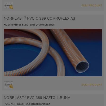
ÜBERSICHT
ZUM PRODUKT
Saugschlauch + Druckschlauch
-25°C bis 60°C
®
NORPLAST
PVC-C 389 CORRUFLEX AS
grau und blau
Hochflexibler Saug- und Druckschlauch
ÜBERSICHT
ZUM PRODUKT
Saugschlauch + Druckschlauch
-15°C bis 60°C
®
NORPLAST
PVC 389 NAFTOIL BUNA
grau und orange
PVC/NBR-Saug- und Druckschlauch