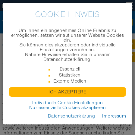
DE
COOKIE-HINWEIS
Um Ihnen ein angenehmes Online-Erlebnis zu
ermöglichen, setzen wir auf unserer Website Cookies
ein.
Startseite
|
Produkte
|
Branchenbereiche
|
Sie können dies akzeptieren oder individuelle
Schläuche für Absaug- / Entsorgungsfahrzeuge
Einstellungen vornehmen.
Nähere Hinweise erhalten Sie in unserer
Datenschutzerklärung.
SCHLÄUCHE FÜR ABSAUG- /
Essenziell
ENTSORGUNGSFAHRZEUGE
Statistiken
Externe Medien
In diesem Bereich möchten wir Sie bei der Auswahl des
ICH AKZEPTIERE
geeigneten Saugschlauchs für Absaug- und
Entsorgungsfahrzeuge unterstützen. Im Folgenden haben
Individuelle Cookie-Einstellungen
wir eine erste Auswahl der geeignetsten Schläuche für den
Nur essenzielle Cookies akzeptieren
Einsatz in Saugfahrzeugen und Saugbagger aus unserem
Schlauchsortiment für Sie zusammengestellt. Die hier
Datenschutzerklärung
Impressum
aufgeführten Produkte eignen sich zur Kanalisations- und
Senkgrubenreinigung, Dachbekiesung, Kraftwerksreinigung
sowie weiteren industriellen Anwendungen. Weitere wichtige
Informationen zum Einsatz der Saugschläuche finden Sie