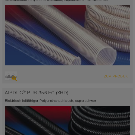
ÜBERSICHT
ZUM PRODUKT
extrem abriebfester Saugschlauch + Druckschlauch,
Mehrzweckschlauch + Universalschlauch
®
AIRDUC
PUR 356 EC (XHD)
antistatisch < 10⁹
Wandstärke 2,0 - 2,5mm
Elektrisch leitfähiger Polyurethanschlauch, superschwer
-40°C bis 90°C (125°C)