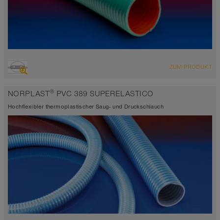
ÜBERSICHT
ZUM PRODUKT
hoch abriebfester Saugschlauch + Druckschlauch
-15°C bis 60°C
®
NORPLAST
PVC 389 SUPERELASTICO
Hochflexibler thermoplastischer Saug- und Druckschlauch