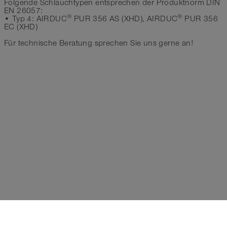
Folgende Schlauchtypen entsprechen der Produktnorm DIN
EN 26057:
®
®
• Typ 4: AIRDUC
PUR 356 AS (XHD), AIRDUC
PUR 356
EC (XHD)
Für technische Beratung sprechen Sie uns gerne an!