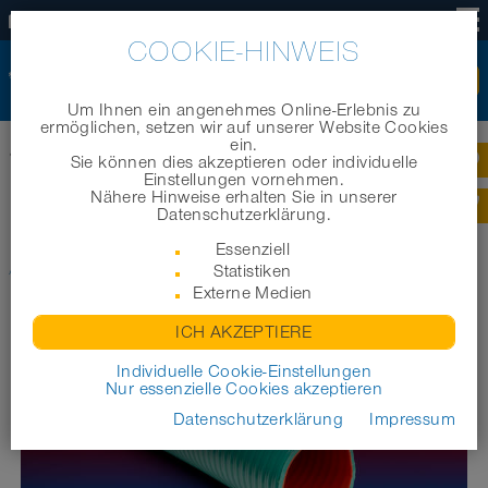
DE
COOKIE-HINWEIS
Um Ihnen ein angenehmes Online-Erlebnis zu
ermöglichen, setzen wir auf unserer Website Cookies
ein.
Startseite
|
Produkte
|
Industrieschläuche/ Technische Schläuche
|
Sie können dies akzeptieren oder individuelle
®
®
NORPLAST
PUR 387 ANTIABRASIVO
AS
Einstellungen vornehmen.
Nähere Hinweise erhalten Sie in unserer
®
Datenschutzerklärung.
NORPLAST
PUR 387
Essenziell
®
ANTIABRASIVO
AS
Statistiken
Externe Medien
ICH AKZEPTIERE
Individuelle Cookie-Einstellungen
Nur essenzielle Cookies akzeptieren
Datenschutzerklärung
Impressum