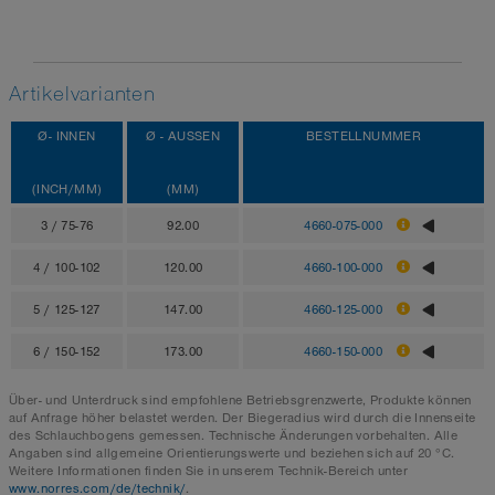
Artikelvarianten
Ø- INNEN
Ø - AUSSEN
BESTELLNUMMER
(INCH/MM)
(MM)
3 / 75-76
92.00
4660-075-000
4 / 100-102
120.00
4660-100-000
5 / 125-127
147.00
4660-125-000
6 / 150-152
173.00
4660-150-000
Über- und Unterdruck sind empfohlene Betriebsgrenzwerte, Produkte können
auf Anfrage höher belastet werden. Der Biegeradius wird durch die Innenseite
des Schlauchbogens gemessen. Technische Änderungen vorbehalten. Alle
Angaben sind allgemeine Orientierungswerte und beziehen sich auf 20 °C.
Weitere Informationen finden Sie in unserem Technik-Bereich unter
www.norres.com/de/technik/
.