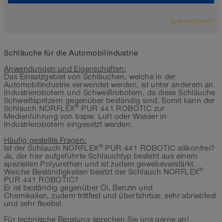
ÜBERSICHT
ZUM PRODUKT
Kühlwasserschlauch
schwarz
-30°C bis 100°C
Schläuche für die Automobilindustrie
Anwendungen und Eigenschaften:
Das Einsatzgebiet von Schläuchen, welche in der
Automobilindustrie verwendet werden, ist unter anderem an
Industrierobotern und Schweißrobotern, da diese Schläuche
Schweißspritzern gegenüber beständig sind. Somit kann der
®
Schlauch NORFLEX
PUR 441 ROBOTIC zur
Medienführung von bspw. Luft oder Wasser in
Industrierobotern eingesetzt werden.
Häufig gestellte Fragen:
®
Ist der Schlauch NORFLEX
PUR 441 ROBOTIC silikonfrei?
Ja, der hier aufgeführte Schlauchtyp besteht aus einem
speziellen Polyurethan und ist zudem gewebeverstärkt.
®
Welche Beständigkeiten besitzt der Schlauch NORFLEX
PUR 441 ROBOTIC?
Er ist beständig gegenüber Öl, Benzin und
Chemikalien, zudem trittfest und überfahrbar, sehr abriebfest
und sehr flexibel.
Für technische Beratung sprechen Sie uns gerne an!