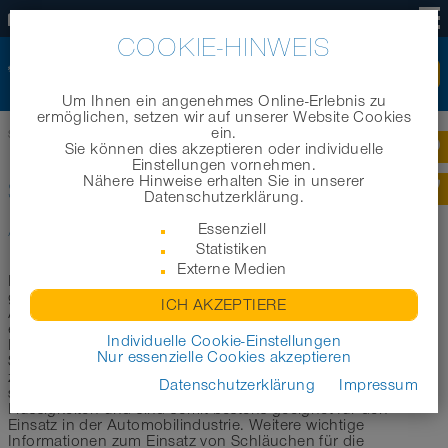
DE
COOKIE-HINWEIS
Um Ihnen ein angenehmes Online-Erlebnis zu
ermöglichen, setzen wir auf unserer Website Cookies
ein.
Startseite
|
Produkte
|
Branchenbereiche
|
Schläuche für die Automobilindustrie
Sie können dies akzeptieren oder individuelle
Einstellungen vornehmen.
Nähere Hinweise erhalten Sie in unserer
SCHLÄUCHE FÜR DIE
Datenschutzerklärung.
AUTOMOBILINDUSTRIE
Essenziell
Statistiken
Externe Medien
In diesem Bereich möchten wir Sie bei der Auswahl des
geeigneten Schlauchs für Anwendungen in der
ICH AKZEPTIERE
Automobilindustrie unterstützen. Im Folgenden haben wir
eine erste Auswahl der geeignetsten Schläuche für den
Individuelle Cookie-Einstellungen
Einsatz an Industrierobotern, Schweißgeräten sowie
Nur essenzielle Cookies akzeptieren
Schweißrobotern aus unserem Schlauchsortiment für Sie
zusammengestellt. Alle hier aufgeführten Produkte eignen
Datenschutzerklärung
Impressum
sich zum Transport von Gasen, Stäuben, Feststoffen und
Flüssigkeiten und sind somit bestens geeignet für den
Einsatz in der Automobilindustrie. Weitere wichtige
Informationen zum Einsatz von Schläuchen für die