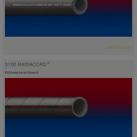
ÜBERSICHT
ZUM PRODUKT
Luftdruckbremsschlauch
schwarz
®
3100 RADIACORD
-40°C bis 70°C
Kühlwasserschlauch