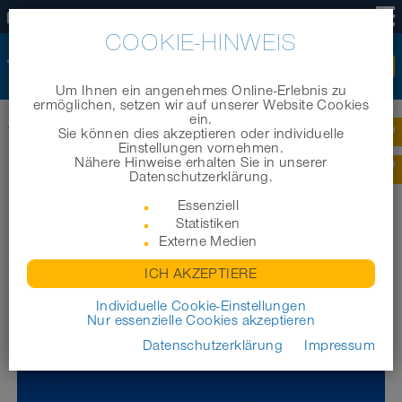
DE
COOKIE-HINWEIS
Um Ihnen ein angenehmes Online-Erlebnis zu
ermöglichen, setzen wir auf unserer Website Cookies
ein.
Startseite
|
Produkte
|
Industrieschläuche/ Technische Schläuche
|
Sie können dies akzeptieren oder individuelle
®
3100 RADIACORD
Einstellungen vornehmen.
Nähere Hinweise erhalten Sie in unserer
®
Datenschutzerklärung.
3100 RADIACORD
Essenziell
Statistiken
Externe Medien
ICH AKZEPTIERE
Individuelle Cookie-Einstellungen
Nur essenzielle Cookies akzeptieren
Datenschutzerklärung
Impressum