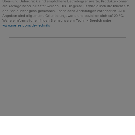
Über- und Unterdruck sind empfohlene Betriebsgrenzwerte, Produkte können
auf Anfrage höher belastet werden. Der Biegeradius wird durch die Innenseite
des Schlauchbogens gemessen. Technische Änderungen vorbehalten. Alle
Angaben sind allgemeine Orientierungswerte und beziehen sich auf 20 °C.
Weitere Informationen finden Sie in unserem Technik-Bereich unter
www.norres.com/de/technik/
.