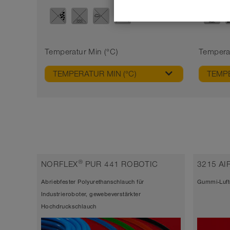
Temperatur Min (°C)
Tempera
TEMPERATUR MIN (°C)
TEMPE
®
NORFLEX
PUR 441 ROBOTIC
3215 A
Abriebfester Polyurethanschlauch für
Gummi-Luft
Industrieroboter, gewebeverstärkter
Hochdruckschlauch