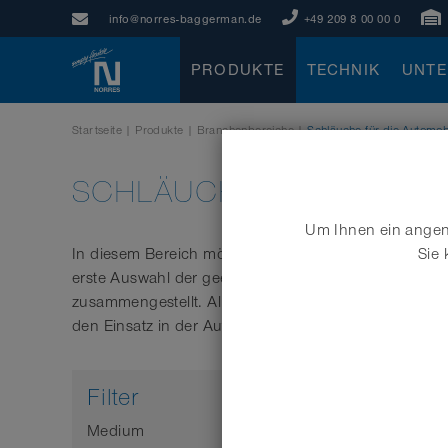
info@norres-baggerman.de
+49 209 8 00 00 0
PRODUKTE
TECHNIK
UNT
Startseite
|
Produkte
|
Branchenbereiche
|
Schläuche für die Automobi
SCHLÄUCHE FÜR DIE AU
Um Ihnen ein angene
In diesem Bereich möchten wir Sie bei der Auswahl 
Sie 
erste Auswahl der geeignetsten Schläuche für den E
zusammengestellt. Alle hier aufgeführten Produkte e
den Einsatz in der Automobilindustrie. Weitere wicht
Filter
Medium
Eigensc