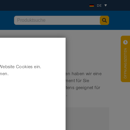
DE
ÖFFNUNGSZEITEN
Website Cookies ein.
ustrie unterstützen. Im Folgenden haben wir eine
hmen.
tern aus unserem Schlauchsortiment für Sie
lüssigkeiten und sind somit bestens geeignet für
ndustrie finden Sie weiter unten.
Marke