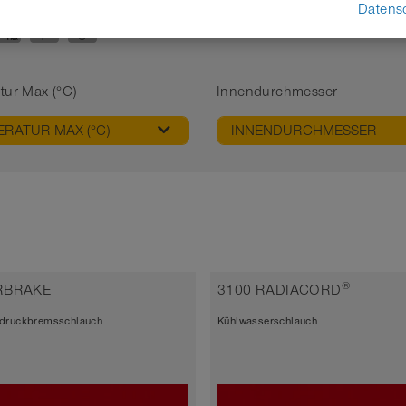
Datens
ANWENDUNGEN
tur Max (°C)
Innendurchmesser
RATUR MAX (°C)
INNENDURCHMESSER
®
IRBRAKE
3100 RADIACORD
druckbremsschlauch
Kühlwasserschlauch