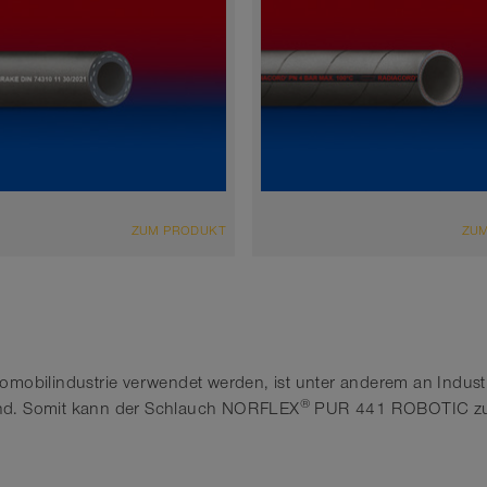
CHT
ÜBERSICHT
ZUM PRODUKT
ZU
ruckbremsschlauch
Kühlwasserschlauch
rz
schwarz
 bis 70°C
-30°C bis 100°C
omobilindustrie verwendet werden, ist unter anderem an Indus
®
ind. Somit kann der Schlauch NORFLEX
PUR 441 ROBOTIC zur 