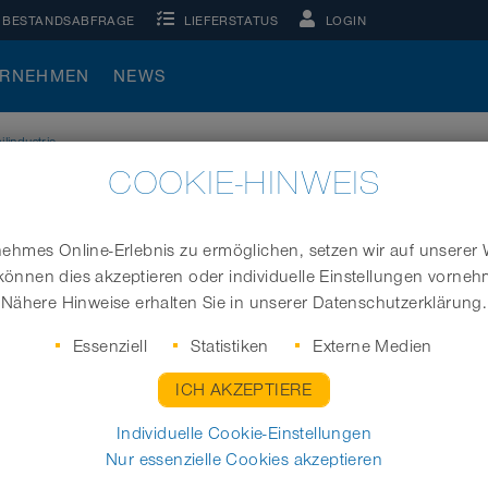
BESTANDSABFRAGE
LIEFERSTATUS
LOGIN
ERNEHMEN
NEWS
lindustrie
COOKIE-HINWEIS
TOMOBILINDUSTRIE
hmes Online-Erlebnis zu ermöglichen, setzen wir auf unserer 
des geeigneten Schlauchs für Anwendungen in der Automobilind
können dies akzeptieren oder individuelle Einstellungen vorne
insatz an Industrierobotern, Schweißgeräten sowie Schweißrobo
Nähere Hinweise erhalten Sie in unserer Datenschutzerklärung.
ignen sich zum Transport von Gasen, Stäuben, Feststoffen und F
Essenziell
Statistiken
Externe Medien
ige Informationen zum Einsatz von Schläuchen für die Automobili
ICH AKZEPTIERE
Individuelle Cookie-Einstellungen
Nur essenzielle Cookies akzeptieren
haften
Anwendungen