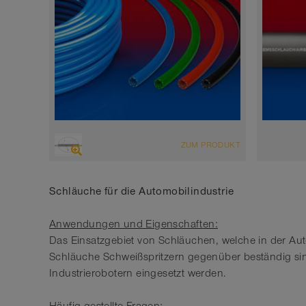
ÜBERSICHT
ÜBERSI
ZUM PRODUKT
selbstklemmend
Luftd
-35°C bis 80°C
schwa
Schläuche für die Automobilindustrie
-40°C
Anwendungen und Eigenschaften:
Das Einsatzgebiet von Schläuchen, welche in der Aut
Schläuche Schweißspritzern gegenüber beständig s
Industrierobotern eingesetzt werden.