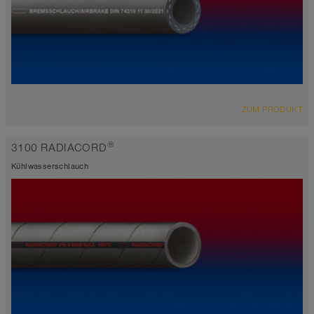
ÜBERSICHT
ZUM PRODUKT
Luftdruckbremsschlauch
schwarz
®
3100 RADIACORD
-40°C bis 70°C
Kühlwasserschlauch