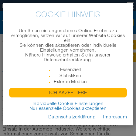
DE
COOKIE-HINWEIS
Um Ihnen ein angenehmes Online-Erlebnis zu
ermöglichen, setzen wir auf unserer Website Cookies
ein.
Startseite
|
Produkte
|
Branchenbereiche
|
Schläuche für die Automobilindustrie
Sie können dies akzeptieren oder individuelle
Einstellungen vornehmen.
Nähere Hinweise erhalten Sie in unserer
SCHLÄUCHE FÜR DIE
Datenschutzerklärung.
AUTOMOBILINDUSTRIE
Essenziell
Statistiken
Externe Medien
In diesem Bereich möchten wir Sie bei der Auswahl des
geeigneten Schlauchs für Anwendungen in der
ICH AKZEPTIERE
Automobilindustrie unterstützen. Im Folgenden haben wir
eine erste Auswahl der geeignetsten Schläuche für den
Individuelle Cookie-Einstellungen
Einsatz an Industrierobotern, Schweißgeräten sowie
Nur essenzielle Cookies akzeptieren
Schweißrobotern aus unserem Schlauchsortiment für Sie
zusammengestellt. Alle hier aufgeführten Produkte eignen
Datenschutzerklärung
Impressum
sich zum Transport von Gasen, Stäuben, Feststoffen und
Flüssigkeiten und sind somit bestens geeignet für den
Einsatz in der Automobilindustrie. Weitere wichtige
Informationen zum Einsatz von Schläuchen für die