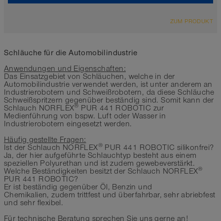
ÜBERSICHT
ZUM PRODUKT
Kühlwasserschlauch
schwarz
-30°C bis 100°C
Schläuche für die Automobilindustrie
Anwendungen und Eigenschaften:
Das Einsatzgebiet von Schläuchen, welche in der
Automobilindustrie verwendet werden, ist unter anderem an
Industrierobotern und Schweißrobotern, da diese Schläuche
Schweißspritzern gegenüber beständig sind. Somit kann der
®
Schlauch NORFLEX
PUR 441 ROBOTIC zur
Medienführung von bspw. Luft oder Wasser in
Industrierobotern eingesetzt werden.
Häufig gestellte Fragen:
®
Ist der Schlauch NORFLEX
PUR 441 ROBOTIC silikonfrei?
Ja, der hier aufgeführte Schlauchtyp besteht aus einem
speziellen Polyurethan und ist zudem gewebeverstärkt.
®
Welche Beständigkeiten besitzt der Schlauch NORFLEX
PUR 441 ROBOTIC?
Er ist beständig gegenüber Öl, Benzin und
Chemikalien, zudem trittfest und überfahrbar, sehr abriebfest
und sehr flexibel.
Für technische Beratung sprechen Sie uns gerne an!