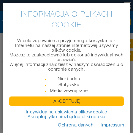
PL
INFORMACJA O PLIKACH
COOKIE
W celu zapewnienia przyjemnego korzystania z
®
Home
|
Produkty
|
Węże techniczne
|
AIRDUC
PUR 356 EC (XHD)
Internetu na naszej stronie internetowej używamy
plików cookie.
Możesz to zaakceptować lub dokonać indywidualnych
®
AIRDUC
PUR 356 EC (XHD)
ustawień.
Więcej informacji znajdziesz w naszym oświadczeniu o
ochronie danych.
Niezbędne
Statystyka
Media zewnętrzne
AKCEPTUJĘ
Indywidualne ustawienia plików cookie
Akceptuj tylko niezbędne pliki cookie
Ochrona danych
Impressum