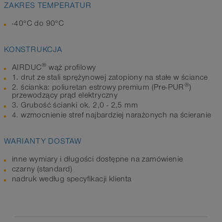
ZAKRES TEMPERATUR
-40°C do 90°C
KONSTRUKCJA
®
AIRDUC
wąż profilowy
1. drut ze stali sprężynowej zatopiony na stałe w ściance
®
2. ścianka: poliuretan estrowy premium (Pre-PUR
)
przewodzący prąd elektryczny
3. Grubość ścianki ok. 2,0 - 2,5 mm
4. wzmocnienie stref najbardziej narażonych na ścieranie
WARIANTY DOSTAW
inne wymiary i długości dostępne na zamówienie
czarny (standard)
nadruk według specyfikacji klienta