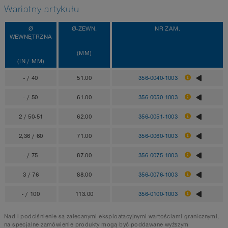
Wariatny artykułu
Ø
Ø-ZEWN.
NR ZAM.
WEWNĘTRZNA
(MM)
(IN / MM)
- / 40
51.00
356-0040-1003
- / 50
61.00
356-0050-1003
2 / 50-51
62.00
356-0051-1003
2,36 / 60
71.00
356-0060-1003
- / 75
87.00
356-0075-1003
3 / 76
88.00
356-0076-1003
- / 100
113.00
356-0100-1003
Nad i podciśnienie są zalecanymi eksploatacyjnymi wartościami granicznymi,
na specjalne zamówienie produkty mogą być poddawane wyższym