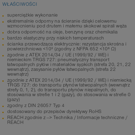
WŁAŚCIWOŚCI
superciężkie wykonanie
ekstremalnie odporny na ścieranie dzięki celowemu
wzmocnieniu pod drutem i małemu skokowi spirali węża
dobra odporność na oleje, benzynę oraz chemikalia
bardzo elastyczny przy niskich temperaturach
ścianka przewodząca elektrycznie: rezystancja skrośna i
powierzchniowa <10³ (zgodny z NFPA 652 <10⁶ Ω)
zgodnie z ATEX 2014/34 / UE (1999/92 / WE) i
niemieckim TRGS 727: pneumatyczny transport
łatwopalnych pyłów i materiałów sypkich (strefa 20, 21, 22
wewnątrz), zasysanie pyłów łatwopalnych (strefa 22
wewnątrz)
zgodnie z ATEX 2014/34 / UE (1999/92 / WE) i niemiecką
TRGS 727: do transportu płynów łatwopalnych (wewnątrz
strefy 0, 1, 2), do transportu płynów niepalnych, do
stosowania w strefie 1 i 2 (gazy), do stosowania w strefie 0
(gazy)
zgodny z DIN 26057 Typ 4
dostosowany do przepisów dyrektywy RoHS
REACH zgodnie z --> Technika / Informacje techniczne /
REACH