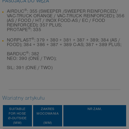
PASUJĄCA DO WĘŻA
®
AIRDUC
: 355 (SWEEPER /SWEEPER REINFORCED/
VAC-TRUCK ORANGE / VAC-TRUCK REINFORCED); 356
(AS / FOOD / HT / INOX FOOD-AS / EC / FOOD
REINFORCED); 357 PLUS;
®
PROTAPE
: 335
®
NORPLAST
: 379 + 380 + 381 + 387 + 389; 384 (AS /
FOOD); 384 + 386 + 387 + 389 C-AS; 387 + 389 PLUS;
®
BARDUC
: 382
NEO: 390 (ONE / TWO);
SIL: 391 (ONE / TWO)
Wariatny artykułu
SUITABLE
ZAKRES
NR ZAM.
FOR HOSE
MOCOWANIA
Ø-OUTSIDE
(MM)
(MM)