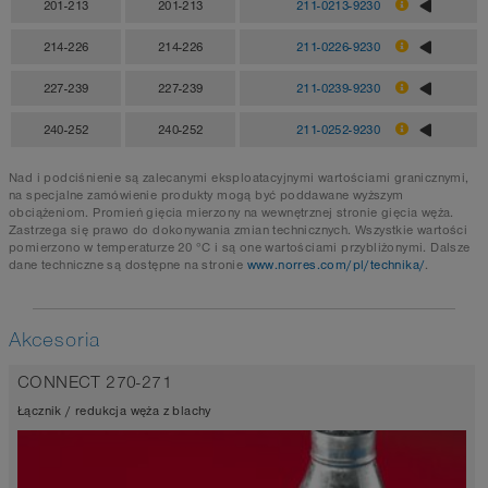
201-213
201-213
211-0213-9230
214-226
214-226
211-0226-9230
227-239
227-239
211-0239-9230
240-252
240-252
211-0252-9230
Nad i podciśnienie są zalecanymi eksploatacyjnymi wartościami granicznymi,
na specjalne zamówienie produkty mogą być poddawane wyższym
obciążeniom. Promień gięcia mierzony na wewnętrznej stronie gięcia węża.
Zastrzega się prawo do dokonywania zmian technicznych. Wszystkie wartości
pomierzono w temperaturze 20 °C i są one wartościami przybliżonymi. Dalsze
dane techniczne są dostępne na stronie
www.norres.com/pl/technika/
.
Akcesoria
CONNECT 270-271
Łącznik / redukcja węża z blachy