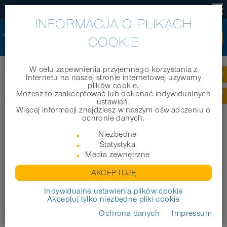
PL
INFORMACJA O PLIKACH
COOKIE
W celu zapewnienia przyjemnego korzystania z
Home
|
Produkty
|
Węże techniczne
|
CLAMP 211
Internetu na naszej stronie internetowej używamy
plików cookie.
Możesz to zaakceptować lub dokonać indywidualnych
CLAMP 211
ustawień.
Więcej informacji znajdziesz w naszym oświadczeniu o
ochronie danych.
Niezbędne
Statystyka
Media zewnętrzne
AKCEPTUJĘ
Indywidualne ustawienia plików cookie
Akceptuj tylko niezbędne pliki cookie
Ochrona danych
Impressum