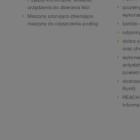
Pojazdy komunalne: kosiarki,
urządzenia do zbierania liści
szczelny
wykonan
Maszyny szorująco-zbierające,
maszyny do czyszczenia podłóg
bardzo 
odporny
dobra o
oraz ch
wykonan
antysta
powierz
dostoso
RoHS
REACH z
Informa