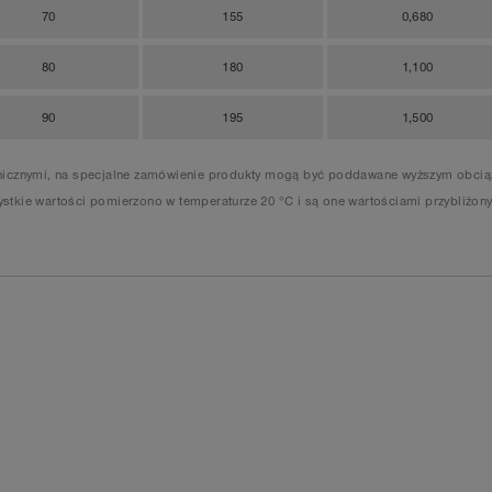
70
155
0,680
80
180
1,100
90
195
1,500
anicznymi, na specjalne zamówienie produkty mogą być poddawane wyższym obciąż
stkie wartości pomierzono w temperaturze 20 °C i są one wartościami przybliżony