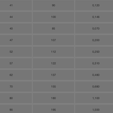
41
90
0,120
44
100
0,146
40
85
0,070
47
107
0,200
52
112
0,250
57
122
0,310
62
137
0,480
70
155
0,680
80
180
1,100
90
195
1,500