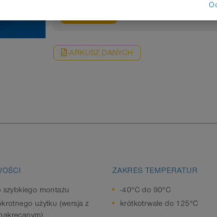
O
ZAPYTANIE
ARKUSZ DANYCH
WOŚCI
ZAKRES TEMPERATUR
o szybkiego montażu
-40°C do 90°C
okrotnego użytku (wersja z
krótkotrwale do 125°C
nakręcanym)