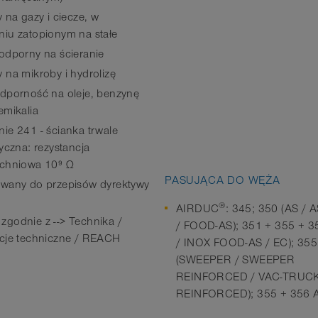
 na gazy i ciecze, w
iu zatopionym na stałe
odporny na ścieranie
 na mikroby i hydrolizę
dporność na oleje, benzynę
emikalia
ie 241 - ścianka trwale
tyczna: rezystancja
chniowa 10⁹ Ω
PASUJĄCA DO WĘŻA
wany do przepisów dyrektywy
®
AIRDUC
: 345; 350 (AS /
godnie z --> Technika /
/ FOOD-AS); 351 + 355 + 
cje techniczne / REACH
/ INOX FOOD-AS / EC); 355
(SWEEPER / SWEEPER
REINFORCED / VAC-TRUC
REINFORCED); 355 + 356 