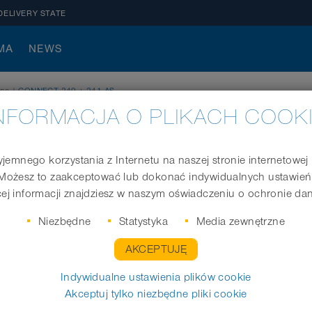
DELIVERY STATE
MA
NEWS
zne
|
CONNECT 240 + 241 AS
NFORMACJA O PLIKACH COOK
jemnego korzystania z Internetu na naszej stronie internetowe
Możesz to zaakceptować lub dokonać indywidualnych ustawień
Miękka złączka do nasuwania na króćce lub do
ej informacji znajdziesz w naszym oświadczeniu o ochronie da
Niezbędne
Statystyka
Media zewnętrzne
AKCEPTUJĘ
odpowiedni do wewn. Ø węża
(mm)
Indywidualne ustawienia plików cookie
Akceptuj tylko niezbędne pliki cookie