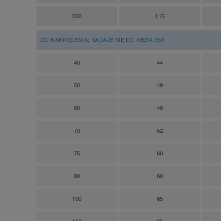
300
115
DO NAKRĘCENIA; NADAJE SIĘ DO WĘŻA 356
40
44
50
49
60
49
70
52
75
60
80
60
100
65