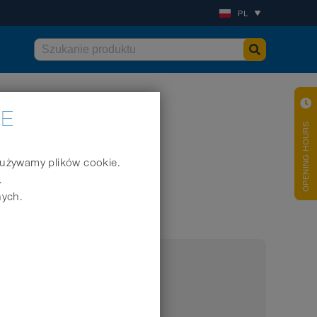
PL
IE
OPENING HOURS
j używamy plików cookie.
.
 wsuwania do rur
nych.