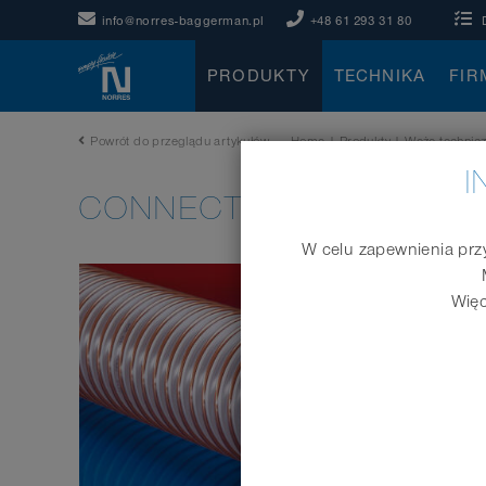
info@norres-baggerman.pl
+48 61 293 31 80
PRODUKTY
TECHNIKA
FIR
Powrót do przeglądu artykułów
Home
|
Produkty
|
Węże technic
I
CONNECT 240 + 241 AS
W celu zapewnienia przy
Więc