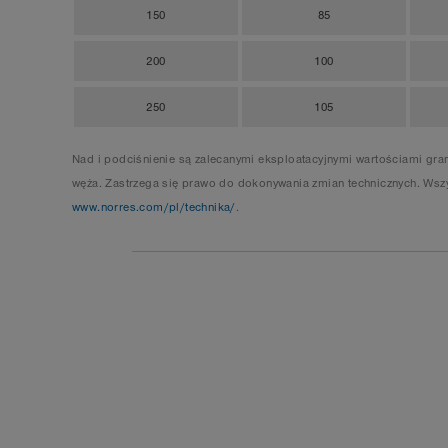
150
85
200
100
250
105
Nad i podciśnienie są zalecanymi eksploatacyjnymi wartościami gr
węża. Zastrzega się prawo do dokonywania zmian technicznych. Wszy
www.norres.com/pl/technika/
.