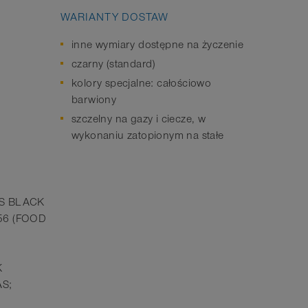
WARIANTY DOSTAW
inne wymiary dostępne na życzenie
czarny (standard)
kolory specjalne: całościowo
barwiony
szczelny na gazy i ciecze, w
wykonaniu zatopionym na stałe
 AS BLACK
356 (FOOD
K
AS;