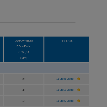
ODPOWIEDNI
NR ZAM.
DO WEWN.
Ø WĘŻA
(MM)
38
240-0038-0000
40
240-0040-0000
50
240-0050-0000