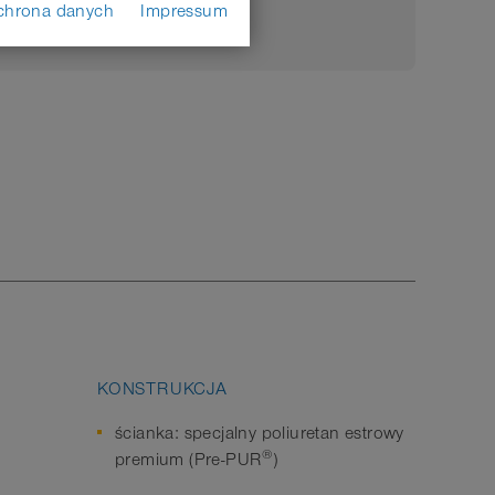
chrona danych
Impressum
KONSTRUKCJA
ścianka: specjalny poliuretan estrowy
®
premium (Pre-PUR
)