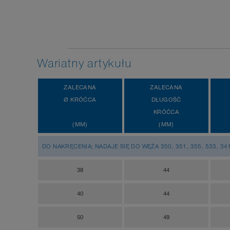
Wariatny artykułu
ZALECANA
ZALECANA
Ø KRÓĆCA
DŁUGOŚĆ
KRÓĆCA
(MM)
(MM)
DO NAKRĘCENIA; NADAJE SIĘ DO WĘŻA 350, 351, 355, 533, 341
38
44
40
44
50
49