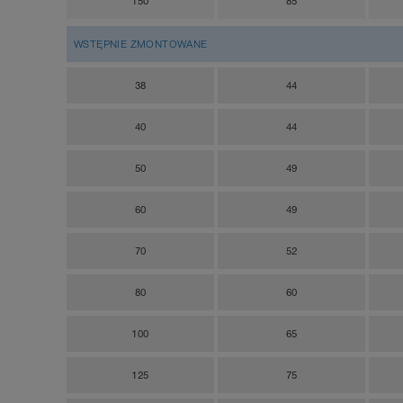
150
85
WSTĘPNIE ZMONTOWANE
38
44
40
44
50
49
60
49
70
52
80
60
100
65
125
75