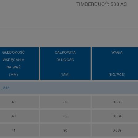
®
TIMBERDUC
: 533 AS
GŁĘBOKOŚĆ
CAŁKOWITA
WAGA
WKRĘCANIA
DŁUGOŚĆ
NA WĄŻ
(MM)
(MM)
(KG/PCS)
, 345
40
85
0,085
40
85
0,084
41
90
0,089