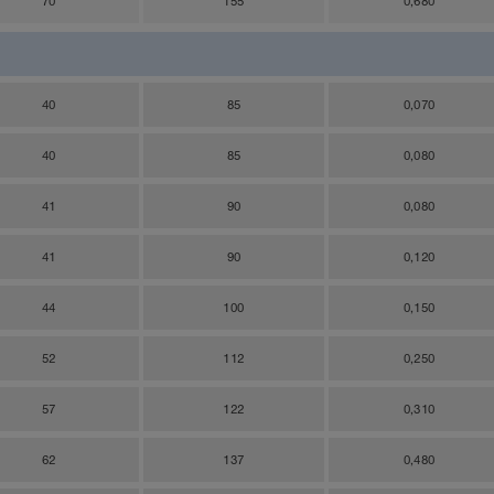
70
155
0,680
40
85
0,070
40
85
0,080
41
90
0,080
41
90
0,120
44
100
0,150
52
112
0,250
57
122
0,310
62
137
0,480