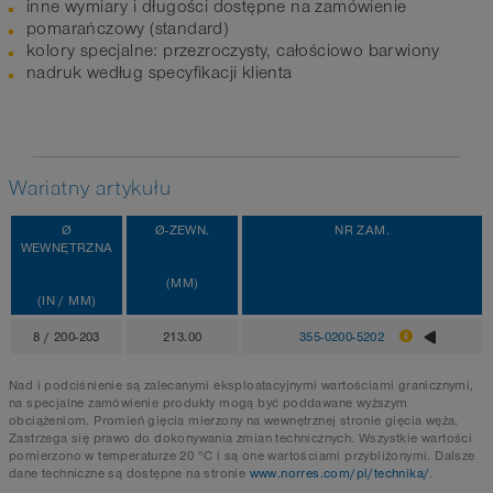
inne wymiary i długości dostępne na zamówienie
pomarańczowy (standard)
kolory specjalne: przezroczysty, całościowo barwiony
nadruk według specyfikacji klienta
Wariatny artykułu
Ø
Ø-ZEWN.
NR ZAM.
WEWNĘTRZNA
(MM)
(IN / MM)
8 / 200-203
213.00
355-0200-5202
Nad i podciśnienie są zalecanymi eksploatacyjnymi wartościami granicznymi,
na specjalne zamówienie produkty mogą być poddawane wyższym
obciążeniom. Promień gięcia mierzony na wewnętrznej stronie gięcia węża.
Zastrzega się prawo do dokonywania zmian technicznych. Wszystkie wartości
pomierzono w temperaturze 20 °C i są one wartościami przybliżonymi. Dalsze
dane techniczne są dostępne na stronie
www.norres.com/pl/technika/
.