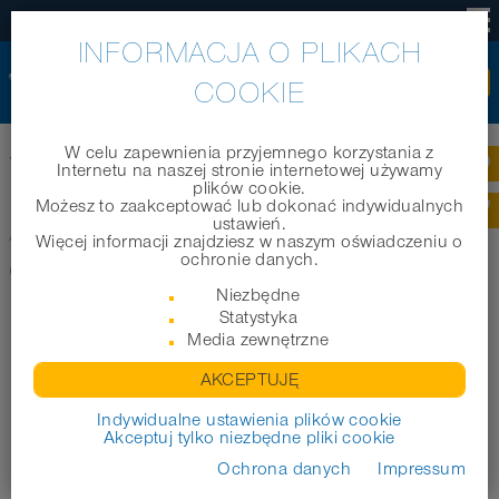
PL
INFORMACJA O PLIKACH
COOKIE
Home
|
Produkty
|
Węże techniczne
|
W celu zapewnienia przyjemnego korzystania z
®
AIRDUC
PUR 355 VAC-TRUCK ORANGE
Internetu na naszej stronie internetowej używamy
plików cookie.
Możesz to zaakceptować lub dokonać indywidualnych
®
AIRDUC
PUR 355 VAC-TRUCK
ustawień.
Więcej informacji znajdziesz w naszym oświadczeniu o
ochronie danych.
ORANGE
Niezbędne
Statystyka
Media zewnętrzne
AKCEPTUJĘ
Indywidualne ustawienia plików cookie
Akceptuj tylko niezbędne pliki cookie
Ochrona danych
Impressum