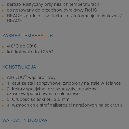
bardzo elastyczny przy niskich temperaturach
dostosowany do przepisów dyrektywy RoHS
REACH zgodnie z --> Technika / Informacje techniczne /
REACH
ZAKRES TEMPERATUR
-40°C do 90°C
krótkotrwale do 125°C
KONSTRUKCJA
®
AIRDUC
wąż profilowy
1. drut ze stali sprężynowej zatopiony na stałe w ściance
2. kolory specjalne: przezroczysty, barwiony
częściowopofarbowanie całościowe
3. Grubość ścianki ok. 2,5 mm
4. wzmocnienie stref najbardziej narażonych na ścieranie
WARIANTY DOSTAW