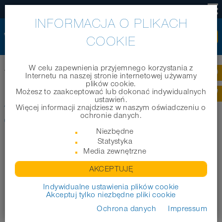
PL
INFORMACJA O PLIKACH
COOKIE
Home
|
Produkty
|
Węże techniczne
|
W celu zapewnienia przyjemnego korzystania z
®
AIRDUC
PUR 355 VAC-TRUCK ORANGE
Internetu na naszej stronie internetowej używamy
plików cookie.
Możesz to zaakceptować lub dokonać indywidualnych
®
AIRDUC
PUR 355 VAC-TRUCK
ustawień.
Więcej informacji znajdziesz w naszym oświadczeniu o
ochronie danych.
ORANGE
Niezbędne
Statystyka
Media zewnętrzne
AKCEPTUJĘ
Indywidualne ustawienia plików cookie
Akceptuj tylko niezbędne pliki cookie
Ochrona danych
Impressum