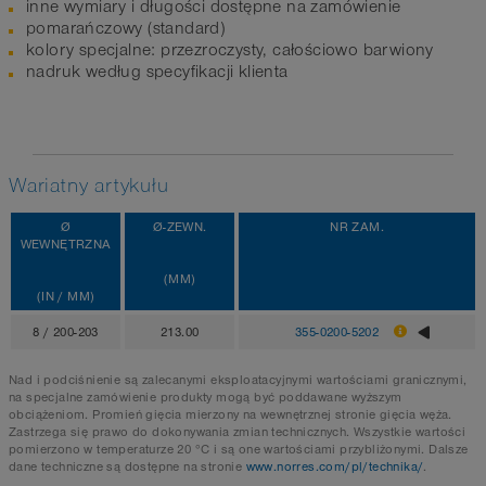
inne wymiary i długości dostępne na zamówienie
pomarańczowy (standard)
kolory specjalne: przezroczysty, całościowo barwiony
nadruk według specyfikacji klienta
Wariatny artykułu
Ø
Ø-ZEWN.
NR ZAM.
WEWNĘTRZNA
(MM)
(IN / MM)
8 / 200-203
213.00
355-0200-5202
Nad i podciśnienie są zalecanymi eksploatacyjnymi wartościami granicznymi,
na specjalne zamówienie produkty mogą być poddawane wyższym
obciążeniom. Promień gięcia mierzony na wewnętrznej stronie gięcia węża.
Zastrzega się prawo do dokonywania zmian technicznych. Wszystkie wartości
pomierzono w temperaturze 20 °C i są one wartościami przybliżonymi. Dalsze
dane techniczne są dostępne na stronie
www.norres.com/pl/technika/
.