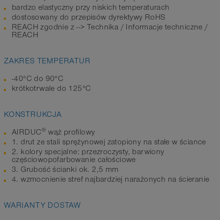
bardzo elastyczny przy niskich temperaturach
dostosowany do przepisów dyrektywy RoHS
REACH zgodnie z --> Technika / Informacje techniczne /
REACH
ZAKRES TEMPERATUR
-40°C do 90°C
krótkotrwale do 125°C
KONSTRUKCJA
®
AIRDUC
wąż profilowy
1. drut ze stali sprężynowej zatopiony na stałe w ściance
2. kolory specjalne: przezroczysty, barwiony
częściowopofarbowanie całościowe
3. Grubość ścianki ok. 2,5 mm
4. wzmocnienie stref najbardziej narażonych na ścieranie
WARIANTY DOSTAW