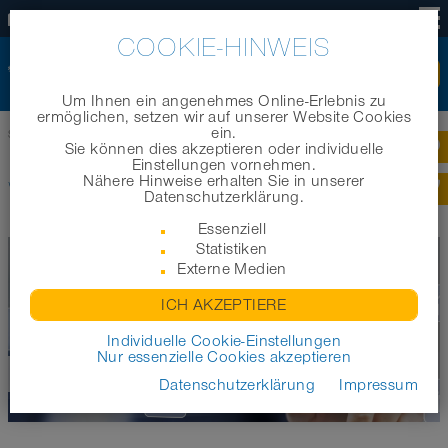
DE
COOKIE-HINWEIS
Um Ihnen ein angenehmes Online-Erlebnis zu
ermöglichen, setzen wir auf unserer Website Cookies
ein.
Startseite
|
Unternehmen
|
Jobs und Karriere
|
Wir suchen Sie
Sie können dies akzeptieren oder individuelle
Einstellungen vornehmen.
Nähere Hinweise erhalten Sie in unserer
WIR SUCHEN SIE
Datenschutzerklärung.
Essenziell
Statistiken
Externe Medien
ICH AKZEPTIERE
Individuelle Cookie-Einstellungen
Nur essenzielle Cookies akzeptieren
WIR SUCHEN SIE
Datenschutzerklärung
Impressum