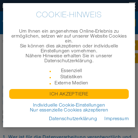
DE
COOKIE-HINWEIS
Um Ihnen ein angenehmes Online-Erlebnis zu
ermöglichen, setzen wir auf unserer Website Cookies
ein.
Startseite
|
Datenschutz
|
Datenschutz Online-Bewerber
Sie können dies akzeptieren oder individuelle
Einstellungen vornehmen.
Nähere Hinweise erhalten Sie in unserer
DATENSCHUTZINFORMATIONEN
Datenschutzerklärung.
FÜR ONLINE-BEWERBER
Essenziell
Statistiken
Externe Medien
Unser Umgang mit Ihren Daten und Ihre Rechte:
ICH AKZEPTIERE
Informationen nach Art. 13, 14, 21 der
Datenschutzgrundverordnung (DS-GVO)
Individuelle Cookie-Einstellungen
Nur essenzielle Cookies akzeptieren
Die vorliegende Datenschutzerklärung ergänzt und
konkretisiert die allgemeine Datenschutzerklärung unter
Datenschutzerklärung
Impressum
www.norres.com/de/legal/datenschutz/
.
1. Wer ist für die Datenverarbeitung verantwortlich und