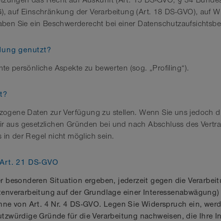
setzungen das Recht auf Auskunft (Art. 15 DS-GVO, § 34 Bundes
 auf Einschränkung der Verarbeitung (Art. 18 DS-GVO), auf W
aben Sie ein Beschwerderecht bei einer Datenschutzaufsichtsb
ldung genutzt?
mte persönliche Aspekte zu bewerten (sog. „Profiling“).
t?
nbezogene Daten zur Verfügung zu stellen. Wenn Sie uns jedoch 
wir aus gesetzlichen Gründen bei und nach Abschluss des Vertr
 in der Regel nicht möglich sein.
 Art. 21 DS-GVO
er besonderen Situation ergeben, jederzeit gegen die Verarbei
enverarbeitung auf der Grundlage einer Interessenabwägung) e
Sinne von Art. 4 Nr. 4 DS-GVO. Legen Sie Widerspruch ein, we
tzwürdige Gründe für die Verarbeitung nachweisen, die Ihre In