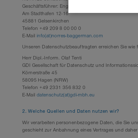
Geschäftsführer: Engelbertus H. Cordewener, Thoma
Am Stadthafen 12-16
45881 Gelsenkirchen
Telefon +49 209 8 00 00 0
E-Mail
info(at)norres-baggerman.com
Unseren Datenschutzbeauftragten erreichen Sie wie f
Herr Dipl.-Inform. Olaf Tenti
GDI Gesellschaft für Datenschutz und Informationss
Körnerstraße 45
58095 Hagen (NRW)
Telefon +49 2331 356 832 0
E-Mail
datenschutz(at)gdi-mbh.eu
2. Welche Quellen und Daten nutzen wir?
Wir verarbeiten personenbezogene Daten, die Sie un
geschieht zur Anbahnung eines Vertrages und daher 