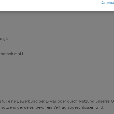
Datens
s Gela
olgt:
icherheit mbH
s für eine Bewerbung per E-Mail oder durch Nutzung unseres On
notwendigerweise, bevor ein Vertrag abgeschlossen wird.