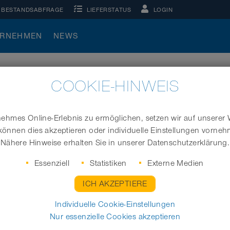
BESTANDSABFRAGE
LIEFERSTATUS
LOGIN
ERNEHMEN
NEWS
COOKIE-HINWEIS
IONEN FÜR ONLINE-BEWERBE
hmes Online-Erlebnis zu ermöglichen, setzen wir auf unserer 
Ihre Rechte:
können dies akzeptieren oder individuelle Einstellungen vorne
1 der Datenschutzgrundverordnung (DS-GV
Nähere Hinweise erhalten Sie in unserer Datenschutzerklärung.
nkretisiert die allgemeine Datenschutzerklärung unter
Essenziell
Statistiken
Externe Medien
www.nor
ICH AKZEPTIERE
lich und an wen kann ich mich wenden?
Individuelle Cookie-Einstellungen
Nur essenzielle Cookies akzeptieren