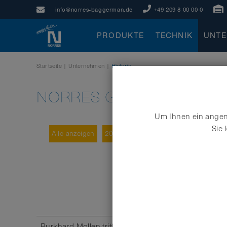
info@norres-baggerman.de
+49 209 8 00 00 0
PRODUKTE
TECHNIK
UNT
Startseite
|
Unternehmen
|
Historie
NORRES GROUP - HISTOR
Um Ihnen ein angene
Sie 
Alle anzeigen
2021
2020
2019
2018
201
Burkhard Mollen tritt der NORRES Schlauchtechnik 