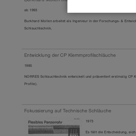
ab 1993
Burkhard Mollen
arbeitet als
Ingenieur
in der Forschungs- & Entwi
Schlauchtechnik.
Entwicklung der CP Klemmprofilschläuche
1985
NORRES Schlauchtechnik entwickelt und präsentiert erstmalig
CP K
Profile)
.
Fokussierung auf Technische Schläuche
1973
Es fällt die Entscheidung, sic