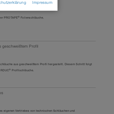
chutzerklärung
Impressum
®
g der PROTAPE
Folienschläuche.
s geschweißtem Profil
lschläuche aus
geschweißtem Profil
hergestellt. Diesem Schritt folgt
®
IRDUC
Profilschläuche.
bs
nes eigenen Vertriebes von technischen Schläuchen und