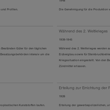
1948
 und Profilen.
Die
Genehmigung für die Produktion v
Während des 2. Weltkrieges
1939-1945
 Beständen Güter für den täglichen
Während des
2. Weltkrieges
werden aus
n Besatzungsbehörden intensiv um die
Erzbergbau sowie für Steinbruchbetrie
Kriegssituation eingestellt. Von den 
Zündmittel erlassen.
Erteilung zur Errichtung der 
1926
moplastischen Kunststoffen laufen.
Erteilung der gewerbepolizeilichen, 