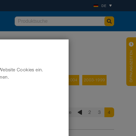
DE
ÖFFNUNGSZEITEN
Website Cookies ein.
hmen.
2008
2007
2006
2005
2004
2003-1999
Erste
2
3
4
®
PE
Folienschläuche