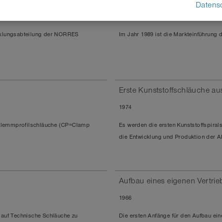
Datens
1989
cklungsabteilung der NORRES
Im Jahr 1989 ist die Markteinführun
Erste Kunststoffschläuche au
1974
lemmprofilschläuche (CP=Clamp
Es werden die ersten Kunststoffspira
die Entwicklung und Produktion der
A
Aufbau eines eigenen Vertrie
1966
h auf
Technische Schläuche
zu
Die ersten Anfänge für den Aufbau ei