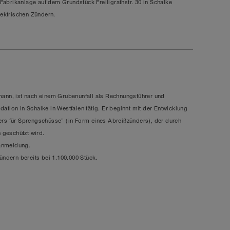
 Fabrikanlage auf dem Grundstück Freiligrathstr. 30 in Schalke
lektrischen Zündern.
mann, ist nach einem Grubenunfall als Rechnungsführer und
tion in Schalke in Westfalen tätig. Er beginnt mit der Entwicklung
rs für Sprengschüsse” (in Form eines Abreißzünders), der durch
 geschützt wird.
tanmeldung
.
ündern
bereits bei
1.100.000 Stück
.