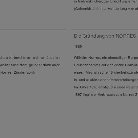
in Gelsenkirchen, zur Errichtung einer
(Gelsenkirchen) zur Herstellung von e
Die Gründung von NORRES
1889
itpunkt bereits von seinem ältesten
Wilhelm Norres
, ein ehemaliger Berg
nächst auch dort, gründet dann aber
Grubenbeamter auf der Zeche Consolida
 Norres, Zünderfabrik
.
eines “Mechanischen Sicherheitszünde
in- und ausländische Patenterteilungen
Im Jahre
1890
erfolgt die
erste Paten
1897
liegt der Verbrauch von
Norres Z