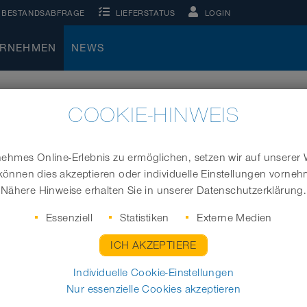
BESTANDSABFRAGE
LIEFERSTATUS
LOGIN
ERNEHMEN
NEWS
COOKIE-HINWEIS
IE
hmes Online-Erlebnis zu ermöglichen, setzen wir auf unserer 
können dies akzeptieren oder individuelle Einstellungen vorne
7
2016
2015
2014
2013
2012
2011
2010
2009
Nähere Hinweise erhalten Sie in unserer Datenschutzerklärung.
1998-1974
1973-1948
1947-1889
Essenziell
Statistiken
Externe Medien
ICH AKZEPTIERE
Individuelle Cookie-Einstellungen
Nur essenzielle Cookies akzeptieren
bei
Markteinführung der PROTA