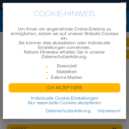
DE
COOKIE-HINWEIS
Um Ihnen ein angenehmes Online-Erlebnis zu
ermöglichen, setzen wir auf unserer Website Cookies
ein.
Startseite
|
Produkte
|
Produktkategorien
|
Schlauchzubehör
Sie können dies akzeptieren oder individuelle
Einstellungen vornehmen.
Nähere Hinweise erhalten Sie in unserer
SCHLAUCHZUBEHÖR
Datenschutzerklärung.
Essenziell
Statistiken
Filter
Externe Medien
Eigenschaften
ICH AKZEPTIERE
Individuelle Cookie-Einstellungen
Nur essenzielle Cookies akzeptieren
Datenschutzerklärung
Impressum
Marke