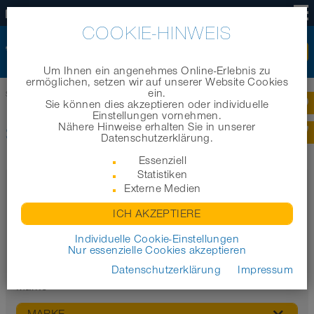
DE
COOKIE-HINWEIS
Um Ihnen ein angenehmes Online-Erlebnis zu
ermöglichen, setzen wir auf unserer Website Cookies
ein.
Startseite
|
Produkte
|
Produktkategorien
|
Schlauchzubehör
Sie können dies akzeptieren oder individuelle
Einstellungen vornehmen.
Nähere Hinweise erhalten Sie in unserer
SCHLAUCHZUBEHÖR
Datenschutzerklärung.
Essenziell
Statistiken
Filter
Externe Medien
Eigenschaften
ICH AKZEPTIERE
Individuelle Cookie-Einstellungen
Nur essenzielle Cookies akzeptieren
Datenschutzerklärung
Impressum
Marke