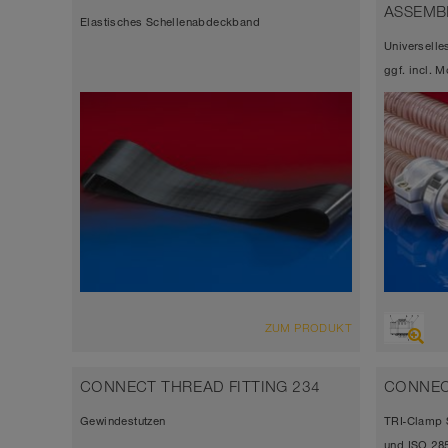
ASSEMB
Elastisches Schellenabdeckband
Universell
ggf. incl. 
ZUM PRODUKT
CONNECT THREAD FITTING 234
CONNECT
Gewindestutzen
TRI-Clamp 
und ISO 28