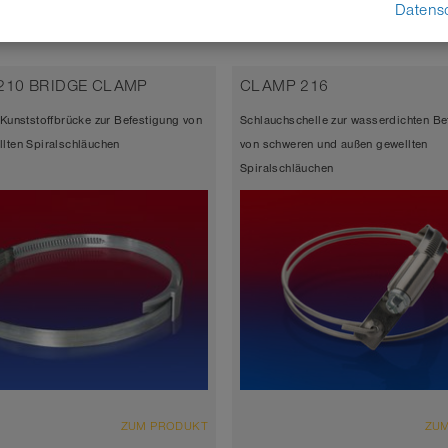
Datens
210 BRIDGE CLAMP
CLAMP 216
 Kunststoffbrücke zur Befestigung von
Schlauchschelle zur wasserdichten Be
lten Spiralschläuchen
von schweren und außen gewellten
Spiralschläuchen
ZUM PRODUKT
ZU