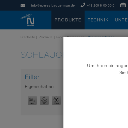
info@norres-baggerman.de
+49 209 8 00 00 0
PRODUKTE
TECHNIK
UNT
Startseite
|
Produkte
|
Produktkategorien
|
Schlauchzubehör
SCHLAUCHZUBEHÖR
Um Ihnen ein angene
Sie 
Filter
Eigenschaften
Marke
MARK