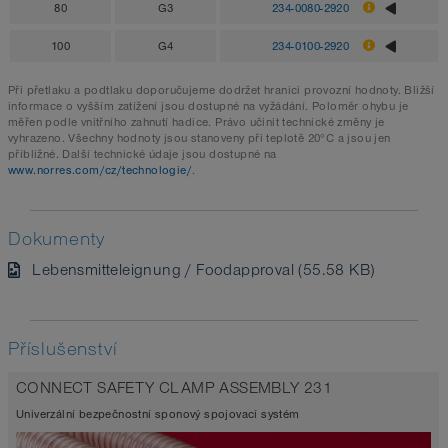
80
G3
234-0080-2920
100
G4
234-0100-2920
Při přetlaku a podtlaku doporučujeme dodržet hranici provozní hodnoty. Bližší
informace o vyšším zatížení jsou dostupné na vyžádání. Poloměr ohybu je
měřen podle vnitřního zahnutí hadice. Právo učinit technické změny je
vyhrazeno. Všechny hodnoty jsou stanoveny při teplotě 20°C a jsou jen
přibližné. Další technické údaje jsou dostupné na
www.norres.com/cz/technologie/
.
Dokumenty
Lebensmitteleignung / Foodapproval (55.58 KB)
Příslušenství
CONNECT SAFETY CLAMP ASSEMBLY 231
Univerzální bezpečnostní sponový spojovací systém