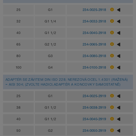
25
G1
234-0025-2918
32
G1 1/4
234-0032-2918
40
G1 1/2
234-0040-2918
65
G2 1/2
234-0065-2918
80
G3
234-0080-2918
100
G4
234-0100-2918
ADAPTÉR SE ZÁVITEM DIN ISO 228; NEREZOVÁ OCEL 1.4301 (RAŽENÁ)
= AISI 304; (ZVOLTE HADICI,ADAPTÉR A KONCOVKY SAMOSTATNĚ)
25
G1
234-0025-2919
38
G1 1/2
234-0038-2919
40
G1 1/2
234-0040-2919
50
G2
234-0050-2919