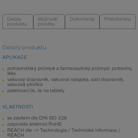
Detaily
Možnosti
Dokumenty
Příslušenství
produktu
položky
Detaily produktu
APLIKACE
potravinářský průmysl a farmaceutický průmysl: potraviny,
léky
vakuový dopravník, vakuová násypka, sací dopravník,
vakuová plnička
paletovací lis, lis na tablety
VLASTNOSTI
se závitem dle DIN ISO 228
odpovídá směrnici RoHS
REACH dle --> Technologie / Technické informace /
REACH