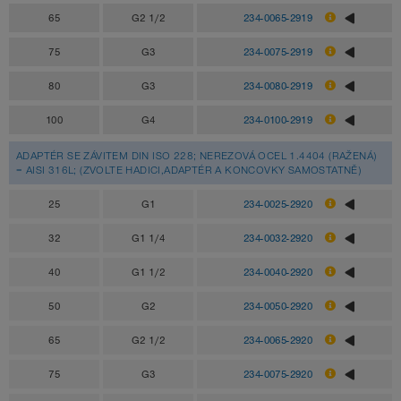
65
G2 1/2
234-0065-2919
75
G3
234-0075-2919
80
G3
234-0080-2919
100
G4
234-0100-2919
ADAPTÉR SE ZÁVITEM DIN ISO 228; NEREZOVÁ OCEL 1.4404 (RAŽENÁ)
= AISI 316L; (ZVOLTE HADICI,ADAPTÉR A KONCOVKY SAMOSTATNĚ)
25
G1
234-0025-2920
32
G1 1/4
234-0032-2920
40
G1 1/2
234-0040-2920
50
G2
234-0050-2920
65
G2 1/2
234-0065-2920
75
G3
234-0075-2920