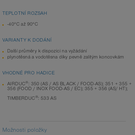
TEPLOTNÍ ROZSAH
-40°C až 90°C
VARIANTY K DODÁNÍ
Další průměry k dispozici na vyžádání
plynotěsná a vodotěsna díky pevně zalitým koncovkám
VHODNÉ PRO HADICE
®
AIRDUC
: 350 (AS / AS BLACK / FOOD-AS); 351 + 355 +
356 (FOOD / INOX FOOD-AS / EC); 355 + 356 (AS/ HT);
®
TIMBERDUC
: 533 AS
Možnosti položky