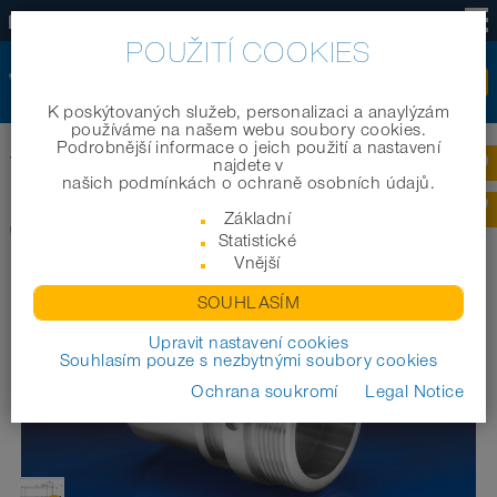
CZ
POUŽITÍ COOKIES
K poskýtovaných služeb, personalizaci a anaylýzám
používáme na našem webu soubory cookies.
Podrobnější informace o jeich použití a nastavení
Domov
|
Produkty
|
Prumyslové /Technické hadice
|
najdete v
CONNECT THREAD FITTING 234
našich podmínkách o ochraně osobních údajů.
Základní
CONNECT THREAD FITTING 234
Statistické
Vnější
SOUHLASÍM
Upravit nastavení cookies
Souhlasím pouze s nezbytnými soubory cookies
Ochrana soukromí
Legal Notice