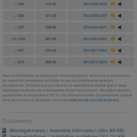
- / 206
219.00
355-0206-5200
- / 208
221.00
355-0208-5200
- / 225
238.00
355-0225-5200
10 / 254
267.00
355-0254-5200
- / 257
270.00
355-0257-5200
- / 275
288.00
355-0275-5200
Nad i podciśnienie są zalecanymi eksploatacyjnymi wartościami granicznymi,
na specjalne zamówienie produkty mogą być poddawane wyższym
obciążeniom. Promień gięcia mierzony na wewnętrznej stronie gięcia węża.
Zastrzega się prawo do dokonywania zmian technicznych. Wszystkie wartości
pomierzono w temperaturze 20 °C i są one wartościami przybliżonymi. Dalsze
dane techniczne są dostępne na stronie
www.norres.com/pl/technika/
.
Dokumenty
Montagehinweis / Assembly Information (384.89 KB)
Verlegerichtlinien / Installation guidelines (201.24 KB)