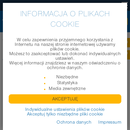
PL
INFORMACJA O PLIKACH
COOKIE
W celu zapewnienia przyjemnego korzystania z
®
Home
|
Produkty
|
Węże techniczne
|
AIRDUC
PUR 355 SWEEPER
Internetu na naszej stronie internetowej używamy
plików cookie.
Możesz to zaakceptować lub dokonać indywidualnych
®
AIRDUC
PUR 355 SWEEPER
ustawień.
Więcej informacji znajdziesz w naszym oświadczeniu o
ochronie danych.
Niezbędne
Statystyka
Media zewnętrzne
AKCEPTUJĘ
Indywidualne ustawienia plików cookie
Akceptuj tylko niezbędne pliki cookie
Ochrona danych
Impressum