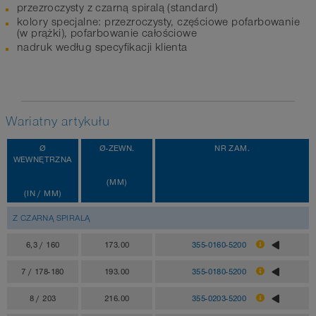
przezroczysty z czarną spiralą (standard)
kolory specjalne: przezroczysty, częściowe pofarbowanie
(w prążki), pofarbowanie całościowe
nadruk według specyfikacji klienta
Wariatny artykułu
Ø
Ø-ZEWN.
NR ZAM.
WEWNĘTRZNA
(MM)
(IN / MM)
Z CZARNĄ SPIRALĄ
6,3 / 160
173.00
355-0160-5200
7 / 178-180
193.00
355-0180-5200
8 / 203
216.00
355-0203-5200