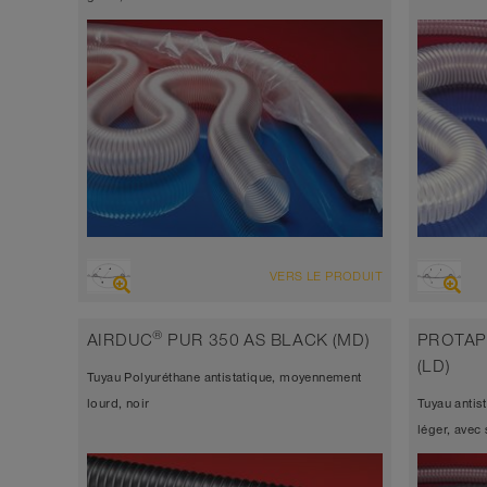
VUE D'ENSEMBLE
VUE D'
VERS LE PRODUIT
Tuyau d’aspiration résistant à l’abrasion
Tuyau 
+ tuyau de refoulement, multi-
l’abra
®
AIRDUC
PUR 350 AS BLACK (MD)
PROTAP
applications + tuyau universel
applic
(LD)
Tuyau Polyuréthane antistatique, moyennement
antistatique < 10⁹
antist
lourd, noir
Tuyau antis
Épaisseur de paroi 0,4mm
Épais
léger, avec 
-40°C à 90°C (125°C)
-40°C