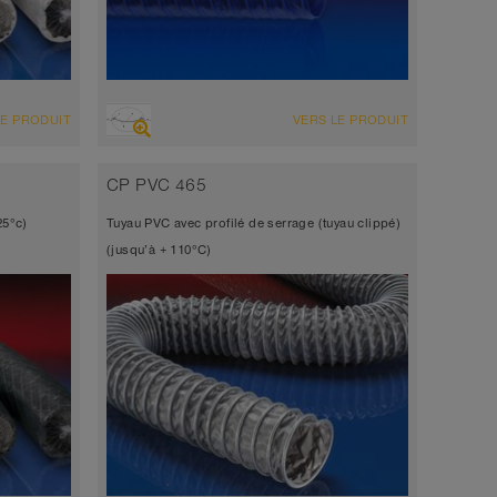
VUE D'ENSEMBLE
LE PRODUIT
VERS LE PRODUIT
Tuyau d’aspiration + tuyau de
refoulement
CP PVC 465
, tissu
Épaisseur de paroi environ 0,5 mm
25°c)
Tuyau PVC avec profilé de serrage (tuyau clippé)
-20°C à 90°C
(jusqu’à + 110°C)