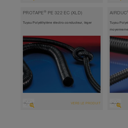
Tuyau d’aspiration + tuyau de
Tuyau 
refoulement
refou
®
PROTAPE
PE 322 EC (XLD)
AIRDUC
Diamètre jusqu’à 1.000 mm
Diamè
Tuyau Polyéthylène électro-conducteur, léger
Tuyau Polyé
-10°C à 110°C (+120°C)
-70°C
moyennemen
VUE D'ENSEMBLE
VUE D'
VERS LE PRODUIT
Tuyau d’aspiration + tuyau de
Tuyau 
refoulement
refou
electro-conducteur <10³ Ω
elect