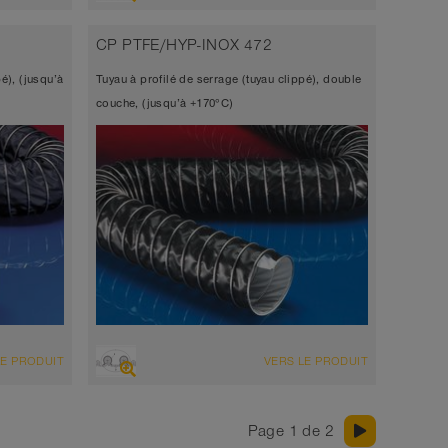
Tuyau d’aspiration + tuyau de
refoulement
CP PTFE/HYP-INOX 472
electro-conducteur <10³ Ω
é), (jusqu’à
Tuyau à profilé de serrage (tuyau clippé), double
Diamètre jusqu’à 1.000 mm
couche, (jusqu’à +170°C)
-35°C à 80°C
VUE D'ENSEMBLE
LE PRODUIT
VERS LE PRODUIT
Tuyau d’aspiration + tuyau de
refoulement
Page 1 de 2
Diamètre jusqu’à 1.000 mm