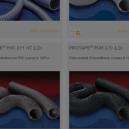
ENSEMBLE
VUE D'ENSEMBLE
VERS LE PRODUIT
VERS 
d’aspiration + tuyau de
Tuyau d’aspiration + tuyau de
lement
refoulement
®
®
E
PVC 371 HT (LD)
PROTAPE
PUR 370 (LD)
seur de paroi 1,5mm
très flexible + compressible 6: 1
ntilation en PVC (jusqu’à 120°c)
Tissu enduit Polyuréthane, (Jusqu’à 1
renforcé
 à 70°C (80°C)
Épaisseur de paroi 0,25mm
-10°C à 80°C (110°C)