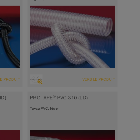
VUE D'ENSEMBLE
LE PRODUIT
VERS LE PRODUIT
Tuyau d’aspiration très résistant à
l’abrasion + tuyau de refoulement, multi-
 à
®
MD)
PROTAPE
PVC 310 (LD)
applications + tuyau universel
, multi-
Tuyau PVC, léger
antistatique < 10⁹
 mm
Épaisseur de paroi environ 0,7 mm
-40°C à 90°C (125°C)