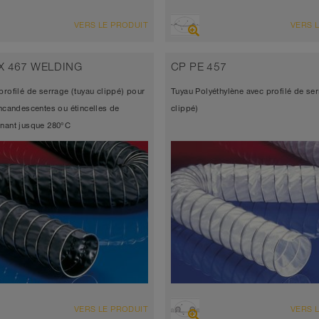
ENSEMBLE
VUE D'ENSEMBLE
VERS LE PRODUIT
VERS 
d’aspiration + tuyau de
Tuyau d’aspiration résistant à l’
lement
+ tuyau de refoulement
X 467 WELDING
CP PE 457
lexible + compressible 6: 1, tissu
très flexible + compressible 4: 1
profilé de serrage (tuyau clippé) pour
Tuyau Polyéthylène avec profilé de ser
rcé
renforcé
incandescentes ou étincelles de
clippé)
seur de paroi 0,25mm
Épaisseur de paroi 0,25mm
enant jusque 280°C
 à 110°C (+120°C)
-40°C à 125°C
ENSEMBLE
VUE D'ENSEMBLE
VERS LE PRODUIT
VERS 