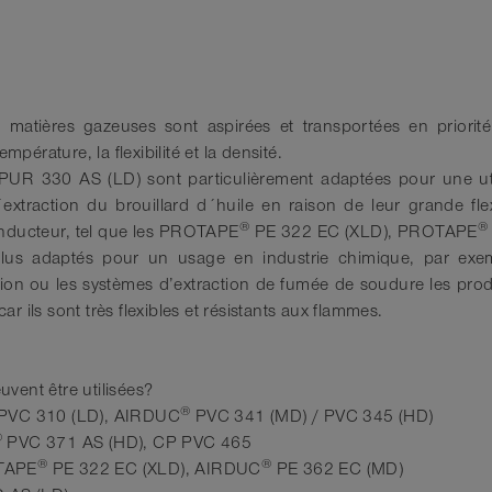
 résistance chimique
-40°C à 170°C
seur de paroi 0,8mm
 à 80°C
 matières gazeuses sont aspirées et transportées en priorité
pérature, la flexibilité et la densité.
UR 330 AS (LD) sont particulièrement adaptées pour une utili
extraction du brouillard d´huile en raison de leur grande flexi
®
®
conducteur, tel que les PROTAPE
PE 322 EC (XLD), PROTAPE
 adaptés pour un usage en industrie chimique, par exemp
ion ou les systèmes d’extraction de fumée de soudure les pr
s sont très flexibles et résistants aux flammes.
vent être utilisées?
®
PVC 310 (LD), AIRDUC
PVC 341 (MD) / PVC 345 (HD)
®
PVC 371 AS (HD), CP PVC 465
®
®
OTAPE
PE 322 EC (XLD), AIRDUC
PE 362 EC (MD)