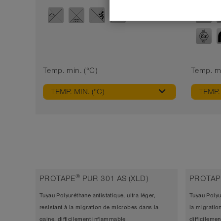
Temp. min. (°C)
Temp. ma
TEMP. MIN. (°C)
TEMP. 
®
PROTAPE
PUR 301 AS (XLD)
PROTAP
Tuyau Polyuréthane antistatique, ultra léger,
Tuyau Polyur
resistant à la migration de microbes dans la
la migratio
gaine, difficilement inflammable
difficileme