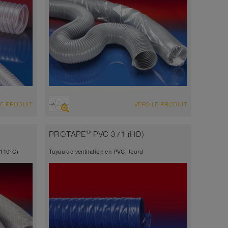
VUE D'ENSEMBLE
LE PRODUIT
VERS LE PRODUIT
 à
gris
t, tuyau
Conforme UE
®
PROTAPE
PVC 371 (HD)
difficilement inflammable
+110°C)
Tuyau de ventilation en PVC, lourd