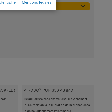
dentialité
Mentions légales
MARQUE
®
CK (LD)
AIRDUC
PUR 350 AS (MD)
 noir
Tuyau Polyuréthane antistatique, moyennement
lourd, resistant à la migration de microbes dans
la gaine, difficilement inflammable