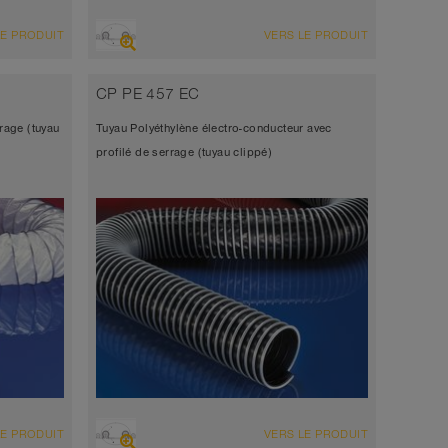
VUE D'ENSEMBLE
LE PRODUIT
VERS LE PRODUIT
abrasion
Tuyau d’aspiration + tuyau de
refoulement
CP PE 457 EC
, tissu
Diamètre jusqu’à 1.000 mm
rage (tuyau
Tuyau Polyéthylène électro-conducteur avec
-10°C à 80°C (110°C)
profilé de serrage (tuyau clippé)
VUE D'ENSEMBLE
LE PRODUIT
VERS LE PRODUIT