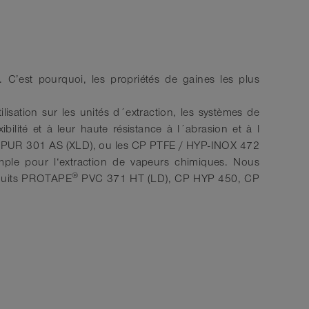
TEFLON®
-40°C à 170°C
. C’est pourquoi, les propriétés de gaines les plus
sation sur les unités d´extraction, les systèmes de
bilité et à leur haute résistance à l´abrasion et à l
PUR 301 AS (XLD), ou les CP PTFE / HYP-INOX 472
le pour l‘extraction de vapeurs chimiques. Nous
®
oduits PROTAPE
PVC 371 HT (LD), CP HYP 450, CP