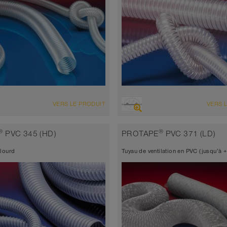
ENSEMBLE
VUE D'ENSEMBLE
VERS LE PRODUIT
VERS 
d’aspiration très résistant à
Tuyau d’aspiration très résistant
sion + tuyau de refoulement, tuyau
l’abrasion + tuyau de refoulemen
®
®
PVC 345 (HD)
PROTAPE
PVC 371 (LD)
réthane
polyuréthane
 lourd
Tuyau de ventilation en PVC (jusqu’à 
atique < 10⁹
Conforme FDA et UE
seur de paroi environ 0,6 mm
Épaisseur de paroi 1,0mm
 à 90°C
-40°C à 90°C (125°C)