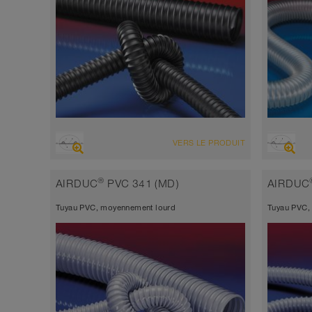
VUE D'ENSEMBLE
VUE D'
VERS LE PRODUIT
Tuyau d’aspiration résistant à l’abrasion
Tuyau 
+ tuyau de refoulement, multi-
l’abra
®
AIRDUC
PVC 341 (MD)
AIRDUC
applications + tuyau universel
polyu
Tuyau PVC, moyennement lourd
Tuyau PVC,
antistatique < 10⁹
antist
Épaisseur de paroi environ 0,7 mm
Épais
-40°C à 90°C (125°C)
-40°C