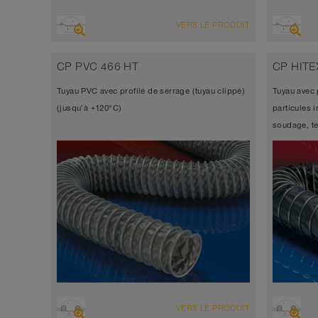
VUE D'ENSEMBLE
VUE D'
VERS LE PRODUIT
Tuyau d’aspiration + tuyau de
Tuyau 
refoulement
refou
CP PVC 466 HT
CP HITE
antistatique < 10⁹
très f
Tuyau PVC avec profilé de serrage (tuyau clippé)
Tuyau avec 
renfo
Épaisseur de paroi environ 0,5 mm
(jusqu’à +120°C)
particules 
Épais
-20°C à 90°C
soudage, t
-10°C
VUE D'ENSEMBLE
VUE D'
VERS LE PRODUIT