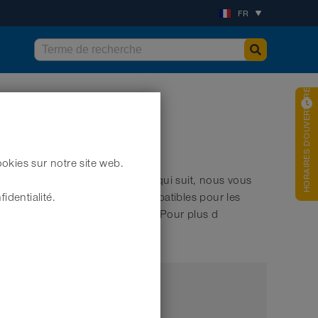
FR
HORAIRES D'OUVERTURES
okies sur notre site web.
mées et de poussières. Dans ce qui suit, nous vous
es produits listés ici sont compatibles pour les
identialité.
aspitation de fumées de soudure. Pour plus d
Marque