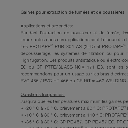
haute résistance chimique
haute
Gaines pour extraction de fumées et de poussières
Épaisseur de paroi 0,3mm
Épais
-35°C à 80°C
-35°C
Applications et propriétés:
Pendant l’extraction de poussière et de fumée, les
importantes dans ces applications sont la tenue à la tem
®
®
Les PROTAPE
PUR 301 AS (XLD) et PROTAPE
P
dépoussiérage, les systèmes de filtration ou pour l´
´ignifugation. Les produits antistatique ou électro-
EC ou CP PTFE/GLASS-INOX 471 EC, sont les plus
recommandons pour un usage sur les bras d’extract
PVC 465 / PVC HT 466 ou CP HiTex 467 WELDING car il
Questions fréquentes:
Jusqu’à quelles températures maximum les gaines peu
®
• -20 ° C à 70 ° C, brièvement à 80 ° C: PROTAPE
• -10 ° C à 80 ° C, brièvement à 110 ° C: PROTAPE
• -35 ° C à 80 ° C: CP PE 457, CP PE 457 EC, PR
®