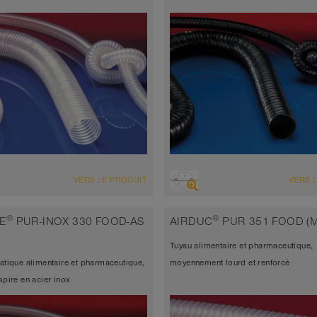
ENSEMBLE
VUE D'ENSEMBLE
VERS LE PRODUIT
VERS 
d’aspiration très résistant à
antistatique < 10⁹
sion + tuyau de refoulement, multi-
Tuyau d’aspiration très résistant
®
®
E
PUR-INOX 330 FOOD-AS
AIRDUC
PUR 351 FOOD (
ations + tuyau universel
l’abrasion + tuyau de refoulement
Tuyau alimentaire et pharmaceutique,
atique < 10⁹
applications + tuyau universel
tatique alimentaire et pharmaceutique,
moyennement lourd et renforcé
seur de paroi environ 0,6 mm
Épaisseur de paroi environ 0,6
spire en acier inox
 à 90°C (125°C)
-40°C à 90°C (125°C)