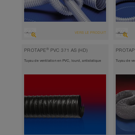
VUE D'ENSEMBLE
VUE D'
VERS LE PRODUIT
Tuyau d’aspiration + tuyau de
Tuyau 
refoulement
refou
®
PROTAPE
PVC 371 AS (HD)
PROTAP
Épaisseur de paroi 0,9mm
Épais
Tuyau de ventilation en PVC, lourd, antistatique
Tuyau de ve
-20°C à 70°C (80°C)
-20°C