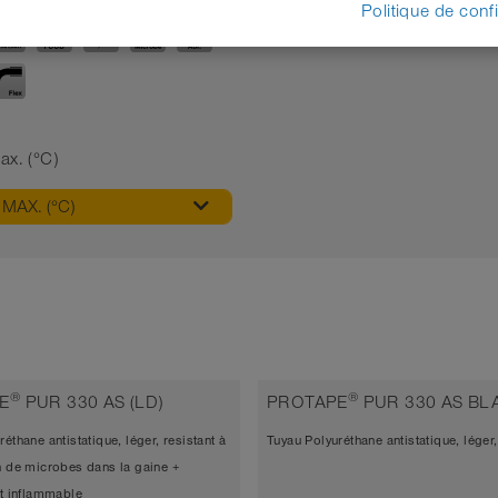
Politique de confi
APPLICATION
x. (°C)
MAX. (°C)
®
®
E
PUR 330 AS (LD)
PROTAPE
PUR 330 AS BLA
éthane antistatique, léger, resistant à
Tuyau Polyuréthane antistatique, léger,
n de microbes dans la gaine +
nt inflammable