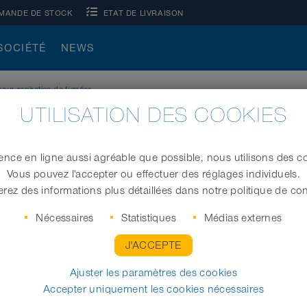
MANDE DE STOCK
ETAT DE LIVRAISON
SOCIÉTÉ
NEWS
pour aspiration de fumées
UTILISATION DES COOKIES
OUR ASPIRATION DE FUMÉES
ence en ligne aussi agréable que possible, nous utilisons des co
ectionner le tuyau ou la gaine approprié pour l´aspiration de fu
Vous pouvez l'accepter ou effectuer des réglages individuels.
 utilisés pour l´aspiration de fumées, vapeurs ou poussières. L
rez des informations plus détaillées dans notre politique de conf
ques, brouillards d´huile...), les systèmes de filtration, et d´
Nécessaires
Statistiques
Médias externes
, voir ci-dessous.
J'ACCEPTE
Ajuster les paramètres des cookies
Accepter uniquement les cookies nécessaires
istiques
Application