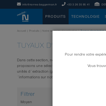
info@norres-baggerman.fr
+33 3 26 35 95 41
DE
PRODUITS
TECHNOLOGIE
Accueil
|
Produits
|
Notre secteurs d'application
|
Tuyaux d'aspiration 
TUYAUX D'ASPIRATION P
Pour rendre votre expéri
Dans cette section, nous souhaitons vous aider à sél
proposons une sélection de tuyaux les plus couramment
Vous trouve
unités d´extraction (gaz d´échappement, vapeurs chimi
´informations sur notre gamme de tuyaux d´extraction
Filtrer
Moyen
Caractér