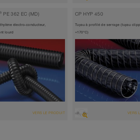
d’aspiration + tuyau de
Tuyau d’aspiration + tuyau de
lement
refoulement
®
PE 362 EC (MD)
CP HYP 450
tre jusqu’à 1.000 mm
Diamètre jusqu’à 1.000 mm
thylène électro-conducteur,
Tuyau à profilé de serrage (tuyau clipp
 à 260°C (280°C)
-35°C à 80°C
t lourd
+170°C)
ENSEMBLE
VUE D'ENSEMBLE
VERS LE PRODUIT
VERS 
d’aspiration + tuyau de
Tuyau d’aspiration + tuyau de
lement
refoulement
ro-conducteur <10³ Ω
Diamètre jusqu’à 1.000 mm