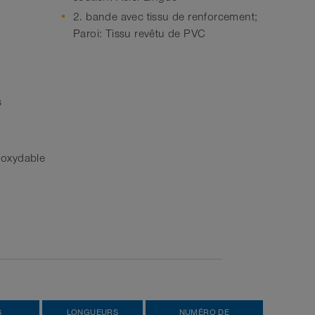
2. bande avec tissu de renforcement;
Paroi: Tissu revêtu de PVC
s
inoxydable
S
LONGUEURS
NUMÉRO DE