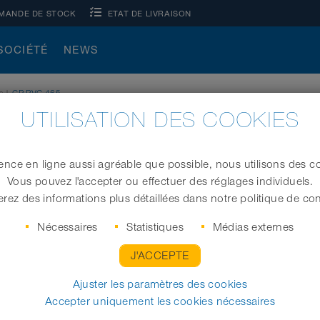
MANDE DE STOCK
ETAT DE LIVRAISON
SOCIÉTÉ
NEWS
s
|
CP PVC 465
UTILISATION DES COOKIES
ence en ligne aussi agréable que possible, nous utilisons des co
Vous pouvez l'accepter ou effectuer des réglages individuels.
Tuyau PVC avec profilé de serrage (tuyau clippé
rez des informations plus détaillées dans notre politique de conf
Nécessaires
Statistiques
Médias externes
J'ACCEPTE
Ø intérieur (in / mm)
Longueur
Ajuster les paramètres des cookies
Accepter uniquement les cookies nécessaires