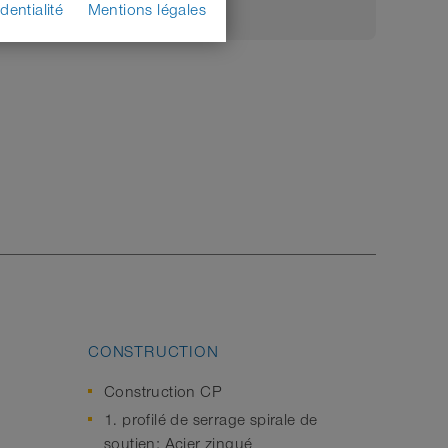
dentialité
Mentions légales
CONSTRUCTION
Construction CP
1. profilé de serrage spirale de
soutien: Acier zingué