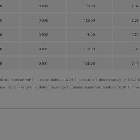
40
0,005
108.00
1.94
25
0,005
128.00
2.32
20
0,002
148.00
2.70
20
0,001
168.00
3.09
15
0,001
188.00
3.47
l de fonctionnement; les produits peuvent être soumis à des valeurs plus élevées
éservé. Toutes les valeurs déterminées sont données à une température de 20°C en