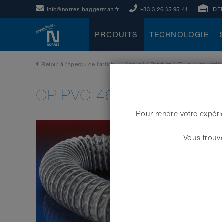
info@norres-baggerman.fr
+33 3 26 35 95 41
DE
PRODUITS
TECHNOLOGIE
Retour à l'aperçu de l'article
Accueil
|
Produits
|
Tuyaux industriel
CP PVC 465
Pour rendre votre expéri
Vous trouve