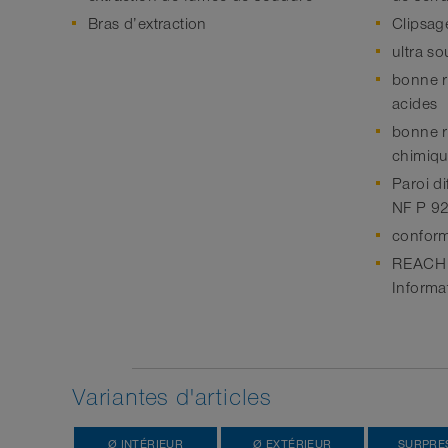
Bras d’extraction
Clipsage
ultra s
bonne r
acides
bonne r
chimiq
Paroi di
NF P 9
confor
REACH s
Informa
Variantes d'articles
Ø INTÉRIEUR
Ø EXTÉRIEUR
SURPRE