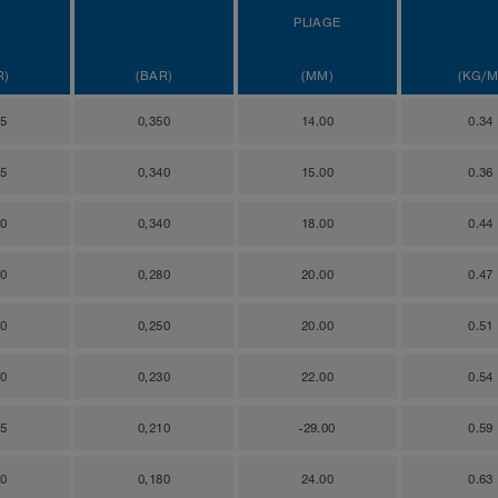
PLIAGE
R)
(BAR)
(MM)
(KG/M
25
0,350
14.00
0.34
15
0,340
15.00
0.36
70
0,340
18.00
0.44
50
0,280
20.00
0.47
30
0,250
20.00
0.51
10
0,230
22.00
0.54
95
0,210
-29.00
0.59
80
0,180
24.00
0.63