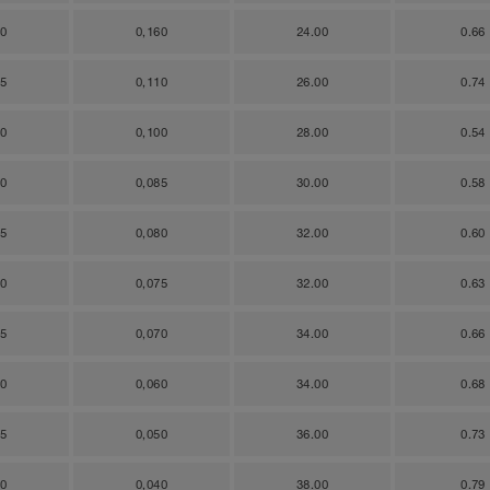
70
0,160
24.00
0.66
45
0,110
26.00
0.74
10
0,100
28.00
0.54
00
0,085
30.00
0.58
95
0,080
32.00
0.60
90
0,075
32.00
0.63
85
0,070
34.00
0.66
80
0,060
34.00
0.68
75
0,050
36.00
0.73
40
0,040
38.00
0.79