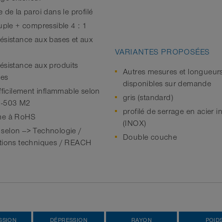
 de la paroi dans le profilé
ouple + compressible 4 : 1
ésistance aux bases et aux
VARIANTES PROPOSÉES
ésistance aux produits
Autres mesures et longueur
ues
disponibles sur demande
fficilement inflammable selon
gris (standard)
2-503 M2
profilé de serrage en acier 
me à RoHS
(INOX)
elon --> Technologie /
Double couche
tions techniques / REACH
SSION
DÉPRESSION
RAYON
POID