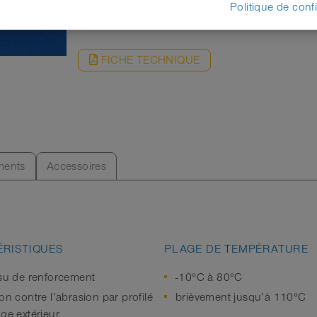
DEMANDE
Politique de confi
FICHE TECHNIQUE
ents
Accessoires
RISTIQUES
PLAGE DE TEMPÉRATURE
ssu de renforcement
-10°C à 80°C
on contre l’abrasion par profilé
brièvement jusqu’à 110°C
age extérieur