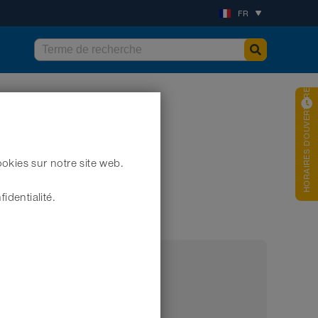
FR
HORAIRES D'OUVERTURES
okies sur notre site web.
) (jusqu’à + 110°C)
identialité.