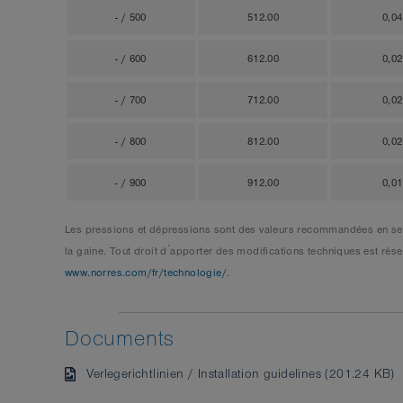
- / 500
512.00
0,0
- / 600
612.00
0,0
- / 700
712.00
0,0
- / 800
812.00
0,0
- / 900
912.00
0,0
Les pressions et dépressions sont des valeurs recommandées en seui
la gaine. Tout droit d ́apporter des modifications techniques est r
www.norres.com/fr/technologie/
.
Documents
Verlegerichtlinien / Installation guidelines (201.24 KB)