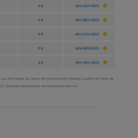
3 6
465-0500-0000
3 6
465-0600-0000
3 6
465-0700-0000
3 6
465-0800-0000
3 6
465-0900-0000
 sur demande. Le rayon de courbure est mesuré à partir de l’axe de
viron. Données techniques complémentaires sur: