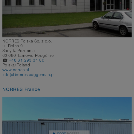
NORRES Polska Sp. z o.o.
ul. Rolna 9
Sady k. Poznania
62-080 Tarnowo Podgórne
☎
+48 61 293 31 80
Polska/Poland
www.norres.pl
info(at)norres-baggerman.pl
NORRES France