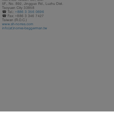
5F., No. 892, Jingguo Rd., Luzhu Dist.
Taoyuan City 33858
☎ Tel.:
+886 3 356 0696
☎ Fax: +886 3 346 7427
Taiwan (R.O.C.)
www.sh-norres.com
info(at)norres-baggerman.tw