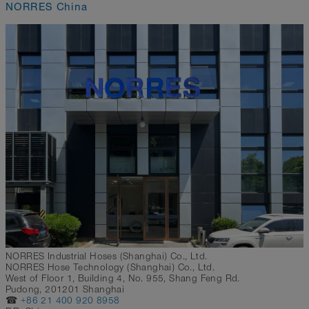
NORRES China
NORRES Industrial Hoses (Shanghai) Co., Ltd.
NORRES Hose Technology (Shanghai) Co., Ltd.
West of Floor 1, Building 4, No. 955, Shang Feng Rd.
Pudong, 201201 Shanghai
☎
+86 21 400 920 8958