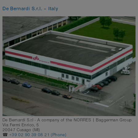
De Bernardi S.r.l. – Italy
De Bernardi S.r.l - A company of the NORRES | Baggerman Group
Via Fermi Enrico, 5
20047 Cusago (MI)
☎
+39 02 90 39 08 21 (Phone)