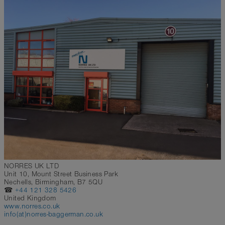
NORRES UK LTD
Unit 10, Mount Street Business Park
Nechells, Birmingham, B7 5QU
☎
+44 121 328 5426
United Kingdom
www.norres.co.uk
info(at)norres-baggerman.co.uk