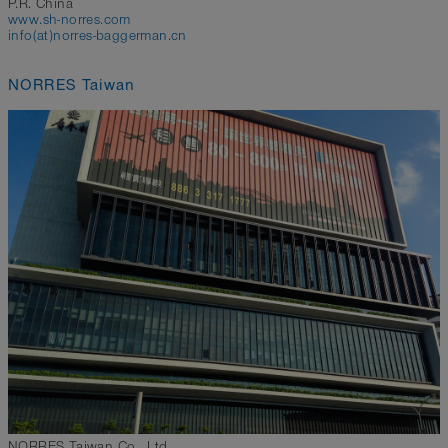
P.R. China
www.sh-norres.com
info(at)norres-baggerman.cn
NORRES Taiwan
NORRES Taiwan Co., Ltd.