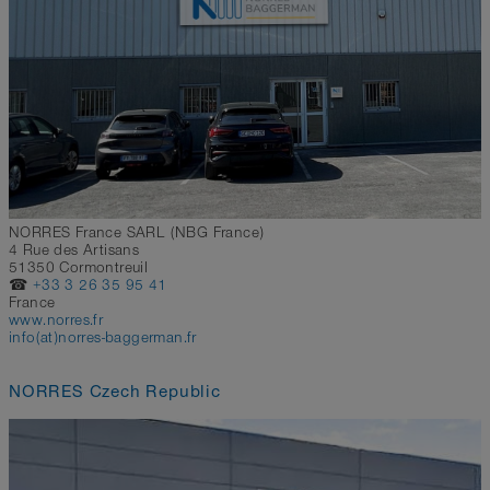
NORRES France SARL (NBG France)
4 Rue des Artisans
51350 Cormontreuil
☎
+33 3 26 35 95 41
France
www.norres.fr
info(at)norres-baggerman.fr
NORRES Czech Republic