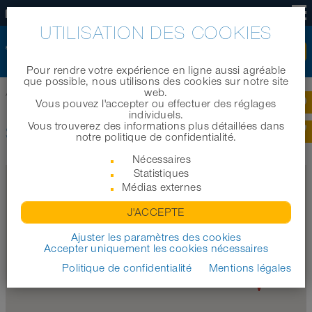
FR
UTILISATION DES COOKIES
Pour rendre votre expérience en ligne aussi agréable
que possible, nous utilisons des cookies sur notre site
web.
Accueil
|
Société
|
Sites dans le monde
Vous pouvez l'accepter ou effectuer des réglages
individuels.
Vous trouverez des informations plus détaillées dans
SITES DANS LE MONDE
notre politique de confidentialité.
Nécessaires
Statistiques
Médias externes
J'ACCEPTE
Ajuster les paramètres des cookies
Accepter uniquement les cookies nécessaires
Politique de confidentialité
Mentions légales