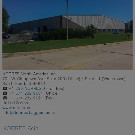
NORRES North America Inc.
701 W. Chippewa Ave, Suite 200 (Office) / Suite 11 (Warehouse)
South Bend, IN 46614
☎
+1 855 NORRES 0
(Toll free)
☎
+1 574 232 9061
(Office)
☎ +1 574 232 9091 (Fax)
United States
www.norres.us
info(at)norres-baggerman.us
NORRES Asia