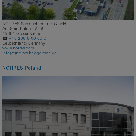
NORRES Schlauchtechnik GmbH
Am Stadthafen 12-16
45881 Gelsenkirchen
☎
+49 209 8 00 00 0
Deutschland/Germany
www.norres.com
info(at)norres-baggerman.de
NORRES Poland