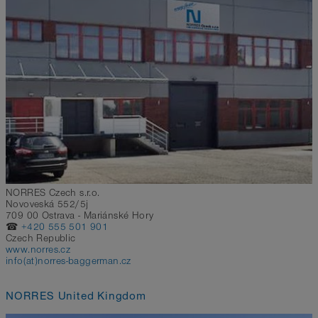
NORRES Czech s.r.o.
Novoveská 552/5j
709 00 Ostrava - Mariánské Hory
☎
+420 555 501 901
Czech Republic
www.norres.cz
info(at)norres-baggerman.cz
NORRES United Kingdom