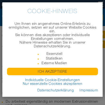
DE
COOKIE-HINWEIS
Um Ihnen ein angenehmes Online-Erlebnis zu
ermöglichen, setzen wir auf unserer Website Cookies
ein.
Startseite
|
Unternehmen
|
Jobs und Karriere
|
Maschinen- und Anlagenführer
Sie können dies akzeptieren oder individuelle
(w/m/d)
Einstellungen vornehmen.
Nähere Hinweise erhalten Sie in unserer
Datenschutzerklärung.
Zurück zur Übersicht
Essenziell
MASCHINEN- UND
Statistiken
Externe Medien
ANLAGENFÜHRER (W/M/D)
ICH AKZEPTIERE
Zur Verstärkung unseres Produktionsbereichs möchten wir
Individuelle Cookie-Einstellungen
zum nächstmöglichen Zeitpunkt diese Position besetzen.
Nur essenzielle Cookies akzeptieren
Datenschutzerklärung
Impressum
Eine Aufgabe, die herausfordert:
Du arbeitest eigenständig an modernen Extrusionslinien