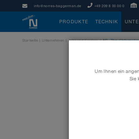
info@norres-baggerman.de
+49 209 8 00 00 0
PRODUKTE
TECHNIK
UNT
Startseite
|
Unternehmen
|
Jobs und Karriere
|
FR - Plus d'informatio
Um Ihnen ein angene
Sie 