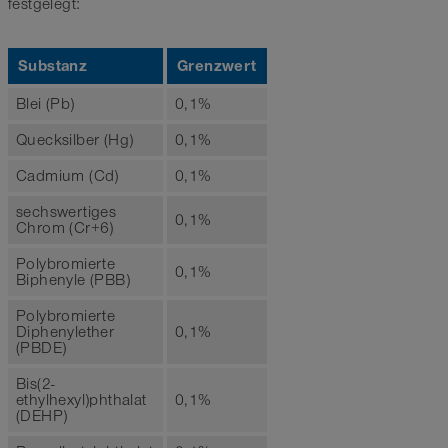
festgelegt:
Substanz
Grenzwert
Blei (Pb)
0,1%
Quecksilber (Hg)
0,1%
Cadmium (Cd)
0,1%
sechswertiges
0,1%
Chrom (Cr+6)
Polybromierte
0,1%
Biphenyle (PBB)
Polybromierte
Diphenylether
0,1%
(PBDE)
Bis(2-
ethylhexyl)phthalat
0,1%
(DEHP)