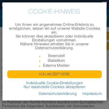
DE
COOKIE-HINWEIS
Um Ihnen ein angenehmes Online-Erlebnis zu
ermöglichen, setzen wir auf unserer Website Cookies
ein.
Startseite
|
Technik
|
Technische Informationen
|
RoHS
Sie können dies akzeptieren oder individuelle
Einstellungen vornehmen.
Nähere Hinweise erhalten Sie in unserer
ROHS-RICHTLINIEN
Datenschutzerklärung.
Essenziell
Konformität von NORRES Produkten
Statistiken
Externe Medien
Die EU-Richtlinie 2015/863/ EU RoHS 3 zur Beschränkung
der Verwendung bestimmter gefährlicher Stoffe in Elektro-
ICH AKZEPTIERE
und Elektronikgeräten löste am 22.07.2019 die
Vorläuferrichtlinien ab. Als Hersteller technischer Schläuche
Individuelle Cookie-Einstellungen
und flexibler Schlauchsystemlösungen fallen unsere
Nur essenzielle Cookies akzeptieren
Produkte nur unter diese Richtlinie, wenn Sie vom Kunden
als Bauteil in Elektro- und Elektronikgeräten eingesetzt
Datenschutzerklärung
Impressum
werden.
Im Rahmen der RoHS-Richtline wurden vom Europäischen
Parlament die folgenden Substanzen mit Grenzwerten