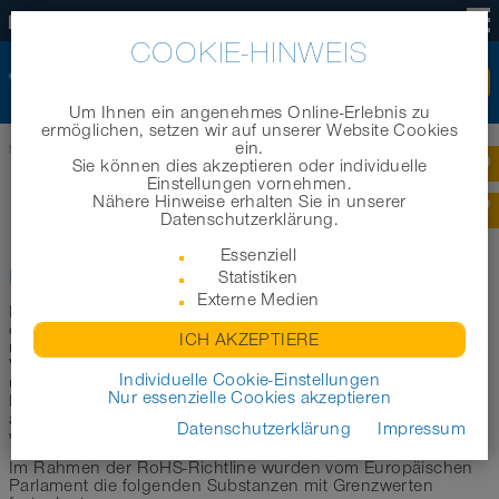
DE
COOKIE-HINWEIS
Um Ihnen ein angenehmes Online-Erlebnis zu
ermöglichen, setzen wir auf unserer Website Cookies
ein.
Startseite
|
Technik
|
Technische Informationen
|
RoHS
Sie können dies akzeptieren oder individuelle
Einstellungen vornehmen.
Nähere Hinweise erhalten Sie in unserer
ROHS-RICHTLINIEN
Datenschutzerklärung.
Essenziell
Konformität von NORRES Produkten
Statistiken
Externe Medien
Die EU-Richtlinie 2015/863/ EU RoHS 3 zur Beschränkung
der Verwendung bestimmter gefährlicher Stoffe in Elektro-
ICH AKZEPTIERE
und Elektronikgeräten löste am 22.07.2019 die
Vorläuferrichtlinien ab. Als Hersteller technischer Schläuche
Individuelle Cookie-Einstellungen
und flexibler Schlauchsystemlösungen fallen unsere
Nur essenzielle Cookies akzeptieren
Produkte nur unter diese Richtlinie, wenn Sie vom Kunden
als Bauteil in Elektro- und Elektronikgeräten eingesetzt
Datenschutzerklärung
Impressum
werden.
Im Rahmen der RoHS-Richtline wurden vom Europäischen
Parlament die folgenden Substanzen mit Grenzwerten