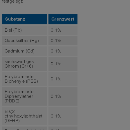
festgelegt:
Substanz
Grenzwert
Blei (Pb)
0,1%
Quecksilber (Hg)
0,1%
Cadmium (Cd)
0,1%
sechswertiges
0,1%
Chrom (Cr+6)
Polybromierte
0,1%
Biphenyle (PBB)
Polybromierte
Diphenylether
0,1%
(PBDE)
Bis(2-
ethylhexyl)phthalat
0,1%
(DEHP)