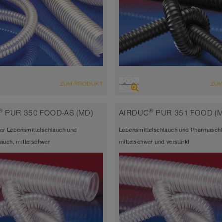
CHT
ÜBERSICHT
ZUM PRODUKT
ZU
abriebfester Saugschlauch +
hoch abriebfester Saugschlauch
schlauch, Mehrzweckschlauch +
Druckschlauch, Polyurethanschl
®
®
PUR 350 FOOD-AS (MD)
AIRDUC
PUR 351 FOOD (
rsalschlauch
Wandstärke 1,0mm
her Lebensmittelschlauch und
Lebensmittelschlauch und Pharmasch
atisch < 10⁹
-40°C bis 125°C (150°C)
auch, mittelschwer
mittelschwer und verstärkt
tärke 1,5mm
 bis 90°C (125°C)