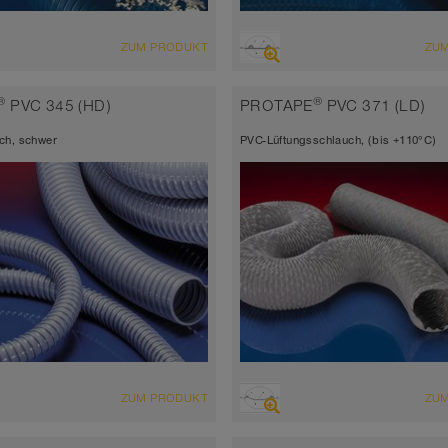
CHT
ÜBERSICHT
ZUM PRODUKT
ZU
bfester Saugschlauch +
abriebfester Saugschlauch +
schlauch
Druckschlauch
®
®
PVC 345 (HD)
PROTAPE
PVC 371 (LD)
tärke ca. 0,7 mm
antistatisch < 10⁹
ch, schwer
PVC-Lüftungsschlauch, (bis +110°C)
 bis 90°C (125°C)
Wandstärke ca. 0,7 mm
-40°C bis 90°C (125°C)
CHT
ÜBERSICHT
ZUM PRODUKT
ZU
chlauch + Druckschlauch
Saugschlauch + Druckschlauch