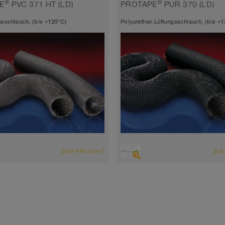
tärke 1,5mm
hochflexibel + stauchbar 6:1,
®
®
E
PVC 371 HT (LD)
PROTAPE
PUR 370 (LD)
gewebeverstärkt
 bis 70°C (80°C)
sschlauch, (bis +120°C)
Polyurethan Lüftungsschlauch, (bis +
Wandstärke 0,25mm
-10°C bis 80°C (110°C)
CHT
ÜBERSICHT
ZUM PRODUKT
ZU
chlauch + Druckschlauch
abriebfester Saugschlauch +
Druckschlauch
exibel + stauchbar 6:1,
everstärkt
hochflexibel + stauchbar 4:1,
gewebeverstärkt
tärke 0,25mm
Wandstärke 0,25mm
 bis 110°C (120°C)