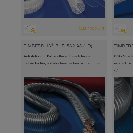
ÜBERSICHT
ÜBERSI
ZUM PRODUKT
hoch abriebfester Saugschlauch +
hoch 
Druckschlauch, Polyurethanschlauch
Druck
®
TIMBERDUC
PUR 532 AS (LD)
TIMBER
FDA und EU konform
antist
Antistatischer Polyurethanschlauch für die
CNC-Maschin
Wandstärke ca. 0,6 mm
Wands
Holzindustrie, mittelschwer, schwerentflammbar
verstärkt +
-40°C bis 90°C (125°C)
-40°C
4:1