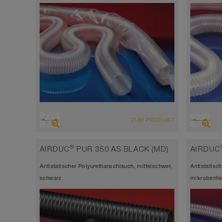
ÜBERSICHT
ÜBERSI
ZUM PRODUKT
abriebfester Saugschlauch +
hoch 
Druckschlauch, Mehrzweckschlauch +
Druck
®
AIRDUC
PUR 350 AS BLACK (MD)
AIRDUC
Universalschlauch
Unive
Antistatischer Polyurethanschlauch, mittelschwer,
Antistatisc
antistatisch < 10⁹
antist
schwarz
mikrobenfe
Wandstärke 0,4mm
Wands
-40°C bis 90°C (125°C)
-40°C