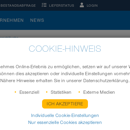
BESTANDSABFRAGE
LIEFERSTATUS
LOGIN
ERNEHMEN
NEWS
imaschläuche
COOKIE-HINWEIS
 / KLIMASCHLÄUCHE
hmes Online-Erlebnis zu ermöglichen, setzen wir auf unserer 
 finden ihren Einsatz in verschiedensten Bereichen der Frisc
können dies akzeptieren oder individuelle Einstellungen vorne
re Schlauchtypen. Bei den Belüftungsschlauchen der RAILWAY Va
Nähere Hinweise erhalten Sie in unserer Datenschutzerklärung.
eignen sich unsere Hochtemperaturschläuche oder unsere schwe
Essenziell
Statistiken
Externe Medien
ICH AKZEPTIERE
Individuelle Cookie-Einstellungen
Nur essenzielle Cookies akzeptieren
haften
Anwendungen