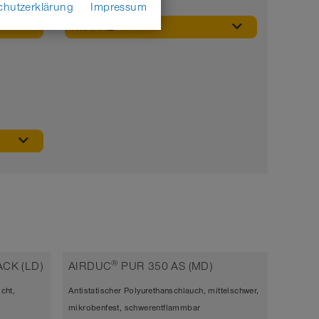
chutzerklärung
Impressum
MARKE
®
CK (LD)
AIRDUC
PUR 350 AS (MD)
cht,
Antistatischer Polyurethanschlauch, mittelschwer,
mikrobenfest, schwerentflammbar