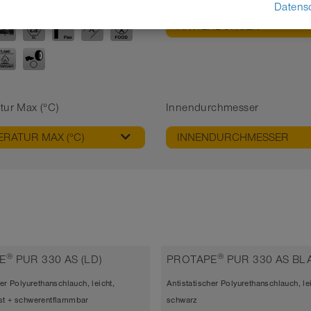
Datens
ANWENDUNGEN
tur Max (°C)
Innendurchmesser
RATUR MAX (°C)
INNENDURCHMESSER
®
®
E
PUR 330 AS (LD)
PROTAPE
PUR 330 AS BLA
er Polyurethanschlauch, leicht,
Antistatischer Polyurethanschlauch, lei
st + schwerentflammbar
schwarz