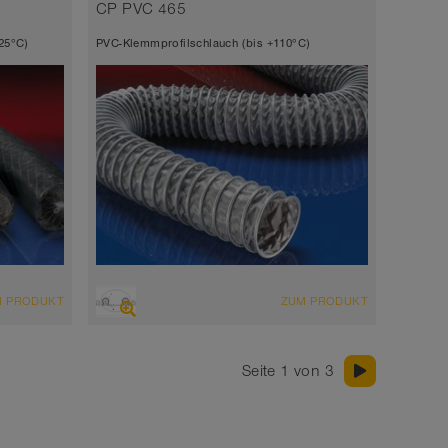
Wandstärke ca. 0,5 mm
CP PVC 465
-20°C bis 90°C
125°C)
PVC-Klemmprofilschlauch (bis +110°C)
ÜBERSICHT
M PRODUKT
ZUM PRODUKT
Saugschlauch + Druckschlauch
Ø bis 1.000 mm
Seite 1 von 3
-10°C bis 80°C (110°C)