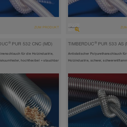
CHT
ÜBERSICHT
ZUM PRODUKT
ZU
abriebfester Saugschlauch +
hoch abriebfester Saugschlauch
schlauch, Polyurethanschlauch
Druckschlauch, Polyurethanschl
®
®
DUC
PUR 532 CNC (MD)
TIMBERDUC
PUR 533 AS (
atisch < 10⁹
FDA und EU konform
enschlauch für die Holzindustrie,
Antistatischer Polyurethanschlauch für
tärke ca. 0,7 mm
Wandstärke 1,0mm
 vakuumfester, hochflexibel + stauchbar
Holzindustrie, schwer, schwerentflam
 bis 90°C (125°C)
-40°C bis 90°C (125°C)