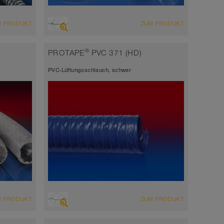
ÜBERSICHT
M PRODUKT
ZUM PRODUKT
grau
EU konform
®
PROTAPE
PVC 371 (HD)
schwerentflammbar
PVC-Lüftungsschlauch, schwer
ÜBERSICHT
M PRODUKT
ZUM PRODUKT
Saugschlauch + Druckschlauch