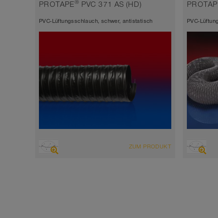
Wandstärke 0,9mm
Wands
®
PROTAPE
PVC 371 AS (HD)
PROTAP
-20°C bis 70°C (80°C)
-20°C
PVC-Lüftungsschlauch, schwer, antistatisch
PVC-Lüftung
ÜBERSICHT
ÜBERSI
ZUM PRODUKT
Saugschlauch + Druckschlauch
Saugs
antistatisch < 10⁹
hochfl
geweb
Wandstärke ca. 0,5 mm
Wands
-20°C bis 90°C
-10°C