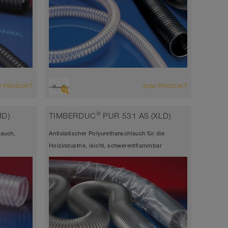
ÜBERSICHT
M PRODUKT
ZUM PRODUKT
 +
hoch abriebfester Saugschlauch +
auch
Druckschlauch, Polyurethanschlauch
®
MD)
TIMBERDUC
PUR 531 AS (XLD)
Wandstärke 1,5mm
lauch,
Antistatischer Polyurethanschlauch für die
-40°C bis 125°C (150°C)
Holzindustrie, leicht, schwerentflammbar