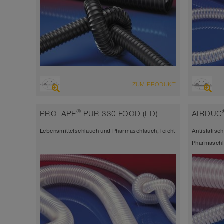
ÜBERSICHT
ÜBERSI
ZUM PRODUKT
abriebfester Saugschlauch +
hoch 
Druckschlauch, Mehrzweckschlauch +
Druck
®
PROTAPE
PUR 330 FOOD (LD)
AIRDUC
Universalschlauch
Unive
Lebensmittelschlauch und Pharmaschlauch, leicht
Antistatisc
antistatisch < 10⁹
antist
Pharmaschl
Wandstärke ca. 0,7 mm
Wands
-40°C bis 90°C (125°C)
-40°C