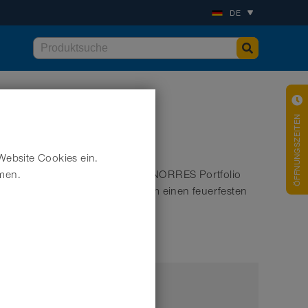
DE
ÖFFNUNGSZEITEN
Website Cookies ein.
hluftzufuhr und Belüftung. Das NORRES Portfolio
hmen.
riante handelt es sich zudem um einen feuerfesten
rentflammbaren AS-Varianten.
Marke