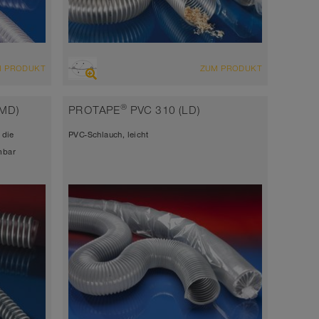
ÜBERSICHT
M PRODUKT
ZUM PRODUKT
 +
abriebfester Saugschlauch +
auch
Druckschlauch
®
MD)
PROTAPE
PVC 310 (LD)
antistatisch < 10⁹
 die
PVC-Schlauch, leicht
Wandstärke 0,4mm
mbar
-40°C bis 90°C (125°C)