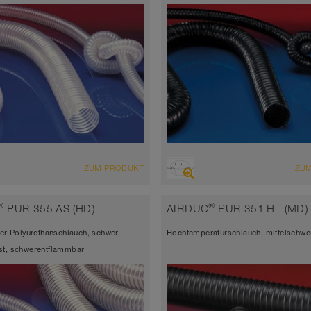
CHT
ÜBERSICHT
ZUM PRODUKT
ZU
abriebfester Saugschlauch +
antistatisch < 10⁹
schlauch, Mehrzweckschlauch +
hoch abriebfester Saugschlauch
®
®
PUR 355 AS (HD)
AIRDUC
PUR 351 HT (MD)
rsalschlauch
Druckschlauch, Mehrzweckschla
her Polyurethanschlauch, schwer,
Hochtemperaturschlauch, mittelschwe
atisch < 10⁹
Universalschlauch
st, schwerentflammbar
tärke ca. 0,6 mm
Wandstärke ca. 0,6 mm
 bis 90°C (125°C)
-40°C bis 90°C (125°C)