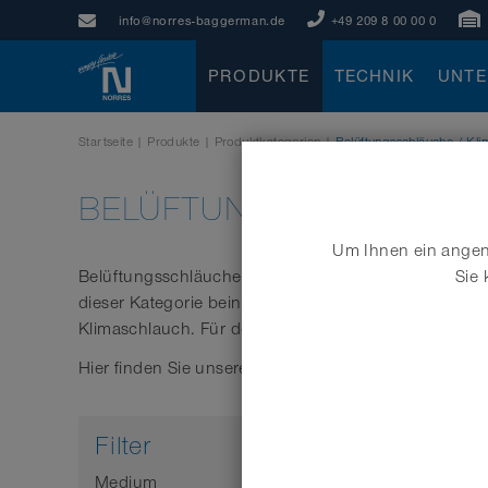
info@norres-baggerman.de
+49 209 8 00 00 0
PRODUKTE
TECHNIK
UNT
Startseite
|
Produkte
|
Produktkategorien
|
Belüftungsschläuche / Kl
BELÜFTUNGSSCHLÄUCHE
Um Ihnen ein angene
Belüftungsschläuche und Klimaschläuche von NORRES
Sie 
dieser Kategorie beinhaltet leichte und mittelschwe
Klimaschlauch. Für den Transport von heißer Luft 
Hier finden Sie unsere Belüftungsschläuche:
Filter
Medium
Eigensc