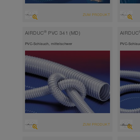
ÜBERSICHT
ÜBERSI
ZUM PRODUKT
abriebfester Saugschlauch +
abrie
Druckschlauch
Druck
®
AIRDUC
PVC 341 (MD)
AIRDUC
antistatisch < 10⁹
Wands
PVC-Schlauch, mittelschwer
PVC-Schlau
Wandstärke ca. 0,6 mm
-40°C
-40°C bis 90°C (125°C)
ÜBERSICHT
ÜBERSI
ZUM PRODUKT
Saugschlauch + Druckschlauch
Saugs