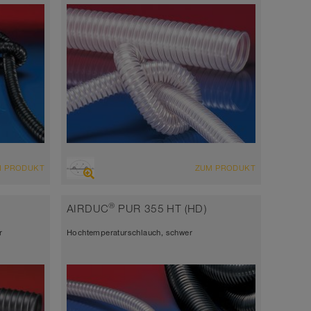
ÜBERSICHT
M PRODUKT
ZUM PRODUKT
hoch abriebfester Saugschlauch +
Druckschlauch, Mehrzweckschlauch +
 +
®
AIRDUC
PUR 355 HT (HD)
Universalschlauch
uch +
r
Hochtemperaturschlauch, schwer
antistatisch < 10⁹
Wandstärke ca. 0,7 mm
-40°C bis 90°C (125°C)