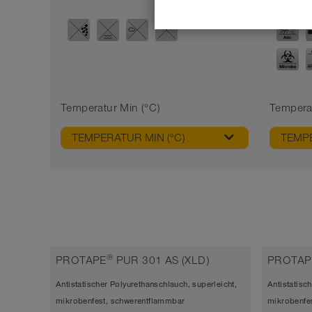
Temperatur Min (°C)
Tempera
TEMPERATUR MIN (°C)
TEMPE
®
PROTAPE
PUR 301 AS (XLD)
PROTAP
Antistatischer Polyurethanschlauch, superleicht,
Antistatisch
mikrobenfest, schwerentflammbar
mikrobenfe