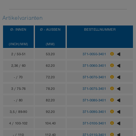
Artikelvarianten
Ø- INNEN
Ø - AUSSEN
BESTELLNUMMER
(INCH/MM)
(MM)
2 / 50-51
53.20
371-0050-3401
2,36 / 60
62.20
371-0060-3401
- / 70
72.20
371-0070-3401
3 / 75-76
78.20
371-0075-3401
- / 80
82.20
371-0080-3401
3,5 / 89-90
92.20
371-0090-3401
4 / 100-102
104.40
371-0100-3401
- / 110
112.40
371-0110-3401