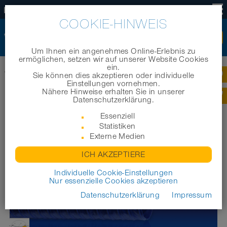
DE
COOKIE-HINWEIS
Um Ihnen ein angenehmes Online-Erlebnis zu
ermöglichen, setzen wir auf unserer Website Cookies
ein.
Startseite
|
Produkte
|
Industrieschläuche/ Technische Schläuche
|
Sie können dies akzeptieren oder individuelle
®
PROTAPE
PVC 371 (HD)
Einstellungen vornehmen.
Nähere Hinweise erhalten Sie in unserer
®
Datenschutzerklärung.
PROTAPE
PVC 371 (HD)
Essenziell
Statistiken
Externe Medien
ICH AKZEPTIERE
Individuelle Cookie-Einstellungen
Nur essenzielle Cookies akzeptieren
Datenschutzerklärung
Impressum