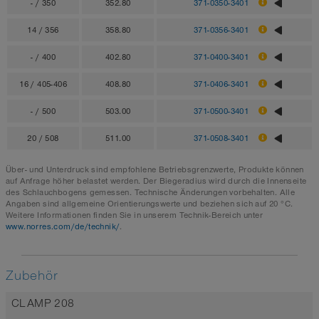
- / 350
352.80
371-0350-3401
14 / 356
358.80
371-0356-3401
- / 400
402.80
371-0400-3401
16 / 405-406
408.80
371-0406-3401
- / 500
503.00
371-0500-3401
20 / 508
511.00
371-0508-3401
Über- und Unterdruck sind empfohlene Betriebsgrenzwerte, Produkte können
auf Anfrage höher belastet werden. Der Biegeradius wird durch die Innenseite
des Schlauchbogens gemessen. Technische Änderungen vorbehalten. Alle
Angaben sind allgemeine Orientierungswerte und beziehen sich auf 20 °C.
Weitere Informationen finden Sie in unserem Technik-Bereich unter
www.norres.com/de/technik/
.
Zubehör
CLAMP 208