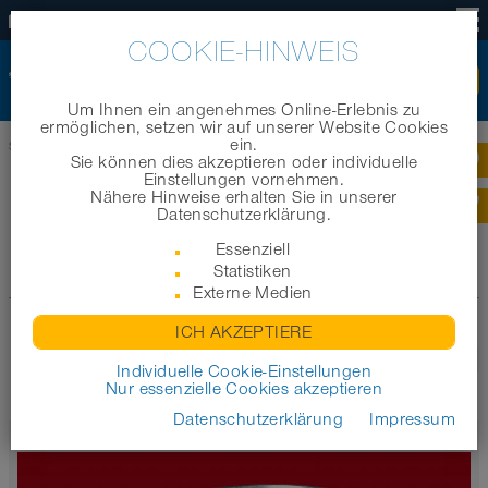
DE
COOKIE-HINWEIS
Um Ihnen ein angenehmes Online-Erlebnis zu
ermöglichen, setzen wir auf unserer Website Cookies
ein.
Startseite
|
News
|
News-Archiv 2018
Sie können dies akzeptieren oder individuelle
Einstellungen vornehmen.
Nähere Hinweise erhalten Sie in unserer
NEWS-ARCHIV 2018
Datenschutzerklärung.
Essenziell
Statistiken
Zum Archiv
Externe Medien
ICH AKZEPTIERE
Erste
1
2
3
4
Letzte
Individuelle Cookie-Einstellungen
Nur essenzielle Cookies akzeptieren
Datenschutzerklärung
Impressum
News
22.05.2018