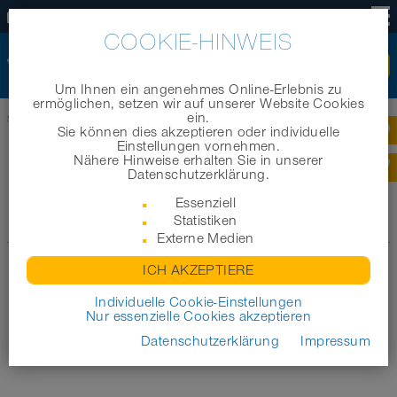
DE
COOKIE-HINWEIS
Um Ihnen ein angenehmes Online-Erlebnis zu
ermöglichen, setzen wir auf unserer Website Cookies
ein.
Startseite
|
News
|
News-Archiv 2018
Sie können dies akzeptieren oder individuelle
Einstellungen vornehmen.
Nähere Hinweise erhalten Sie in unserer
NEWS-ARCHIV 2018
Datenschutzerklärung.
Essenziell
Statistiken
Zum Archiv
Externe Medien
ICH AKZEPTIERE
Individuelle Cookie-Einstellungen
Nur essenzielle Cookies akzeptieren
Datenschutzerklärung
Impressum