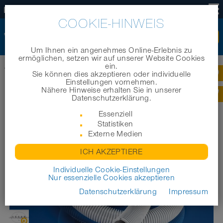
DE
COOKIE-HINWEIS
Um Ihnen ein angenehmes Online-Erlebnis zu
ermöglichen, setzen wir auf unserer Website Cookies
ein.
Startseite
|
Produkte
|
Industrieschläuche/ Technische Schläuche
|
EVA 373
Sie können dies akzeptieren oder individuelle
Einstellungen vornehmen.
Nähere Hinweise erhalten Sie in unserer
EVA 373
Datenschutzerklärung.
Essenziell
Statistiken
Externe Medien
ICH AKZEPTIERE
Individuelle Cookie-Einstellungen
Nur essenzielle Cookies akzeptieren
Datenschutzerklärung
Impressum