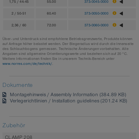
1,75 / 44-45
55.00
373-0045-0000
2 / 50-51
60.40
373-0050-0000
2,36 / 60
72.00
373-0060-0000
Über- und Unterdruck sind empfohlene Betriebsgrenzwerte, Produkte können
auf Anfrage höher belastet werden. Der Biegeradius wird durch die Innenseite
des Schlauchbogens gemessen. Technische Änderungen vorbehalten. Alle
Angaben sind allgemeine Orientierungswerte und beziehen sich auf 20 °C.
Weitere Informationen finden Sie in unserem Technik-Bereich unter
www.norres.com/de/technik/
.
Dokumente
Montagehinweis / Assembly Information (384.89 KB)
Verlegerichtlinien / Installation guidelines (201.24 KB)
Zubehör
CLAMP 208