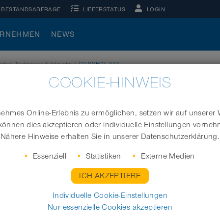
BESTANDSABFRAGE
LIEFERSTATUS
LOGIN
ERNEHMEN
NEWS
äuche/ Technische Schläuche
|
CONNECT 227
COOKIE-HINWEIS
hmes Online-Erlebnis zu ermöglichen, setzen wir auf unserer 
können dies akzeptieren oder individuelle Einstellungen vorne
Weiche Muffe für EVA Schläuche
Nähere Hinweise erhalten Sie in unserer Datenschutzerklärung.
passend zu Schlauch Ø -Innen
Essenziell
Statistiken
Externe Medien
(mm)
ICH AKZEPTIERE
Individuelle Cookie-Einstellungen
Nur essenzielle Cookies akzeptieren
ANFRAGEN