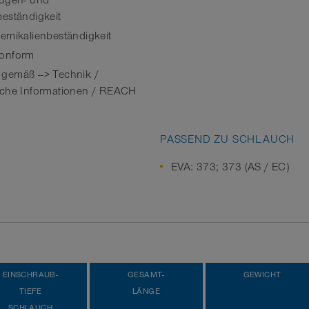
ugen- und
eständigkeit
emikalienbeständigkeit
onform
emäß --> Technik /
che Informationen / REACH
PASSEND ZU SCHLAUCH
EVA: 373; 373 (AS / EC)
EINSCHRAUB-
GESAMT-
GEWICHT
TIEFE
LÄNGE
SCHLAUCH