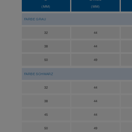
(MM)
(MM)
FARBE GRAU
32
44
38
44
50
49
FARBE SCHWARZ
32
44
38
44
45
44
50
49