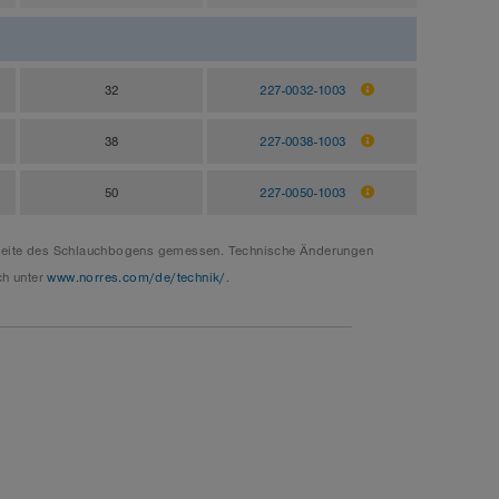
32
227-0032-1003
38
227-0038-1003
50
227-0050-1003
enseite des Schlauchbogens gemessen. Technische Änderungen
ch unter
www.norres.com/de/technik/
.