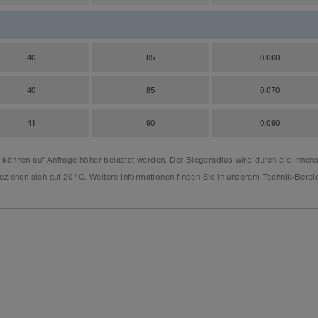
40
85
0,060
40
85
0,070
41
90
0,090
e können auf Anfrage höher belastet werden. Der Biegeradius wird durch die Inn
ziehen sich auf 20 °C. Weitere Informationen finden Sie in unserem Technik-Berei