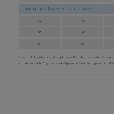
ELEKTRISCH LEITFÄHIG <10⁶ Ω; FARBE SCHWARZ
32
44
38
44
50
49
Über- und Unterdruck sind empfohlene Betriebsgrenzwerte, Produkt
vorbehalten. Alle Angaben sind allgemeine Orientierungswerte und be