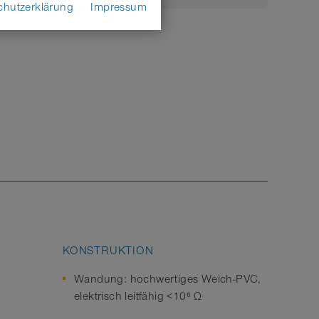
chutzerklärung
Impressum
KONSTRUKTION
Wandung: hochwertiges Weich-PVC,
elektrisch leitfähig <10⁶ Ω