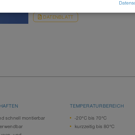
Datens
DATENBLATT
HAFTEN
TEMPERATURBEREICH
und schnell montierbar
-20°C bis 70°C
verwendbar
kurzzeitig bis 80°C