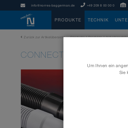
info@norres-baggerman.de
+49 209 8 00 00 0
PRODUKTE
TECHNIK
UNT
Zurück zur Artikelübersicht
Startseite
|
Produkte
|
Industrieschl
CONNECT 227
Um Ihnen ein angene
Sie 