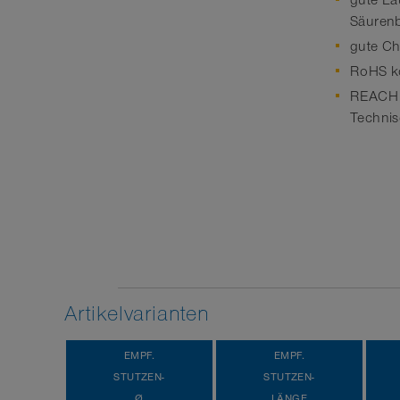
gute La
Säurenb
gute Ch
RoHS k
REACH g
Technis
Artikelvarianten
EMPF.
EMPF.
STUTZEN-
STUTZEN-
Ø
LÄNGE