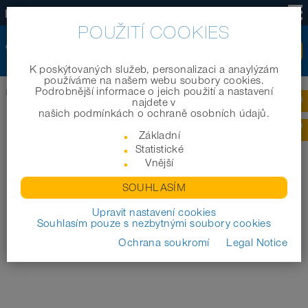
CZ
POUŽITÍ COOKIES
K poskýtovaných služeb, personalizaci a anaylýzám
používáme na našem webu soubory cookies.
Podrobnější informace o jeich použití a nastavení
Domov
|
Společnost
|
Ocenění
|
NORRES Gruppe verzeichnet weiteren Erfolg
najdete v
našich podmínkách o ochraně osobních údajů.
Základní
Statistické
Vnější
SOUHLASÍM
Upravit nastavení cookies
Souhlasím pouze s nezbytnými soubory cookies
Ochrana soukromí
Legal Notice