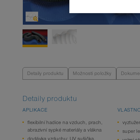
Detaily produktu
Možnosti položky
Dokume
Detaily produktu
APLIKACE
VLASTNO
flexibilní hadice na vzduch, prach,
vyztuže
abrazivní sypké materiály a vlákna
super l
dodávka vzduchu: UV sušička,