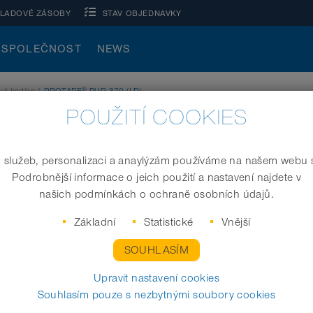
KLADOVÉ ZÁSOBY
STAV OBJEDNAVKY
SPOLEČNOST
NEWS
®
ké hadice
|
PROTAPE
PUR 370 (LD)
POUŽITÍ COOKIES
 služeb, personalizaci a anaylýzám používáme na našem webu 
Podrobnější informace o jeich použití a nastavení najdete v
Polyuretanové potrubí, (do +125°C)
našich podmínkách o ochraně osobních údajů.
Základní
Statistické
Vnější
SOUHLASÍM
Vnitřní průměr (in / mm)
Upravit nastavení cookies
Souhlasím pouze s nezbytnými soubory cookies