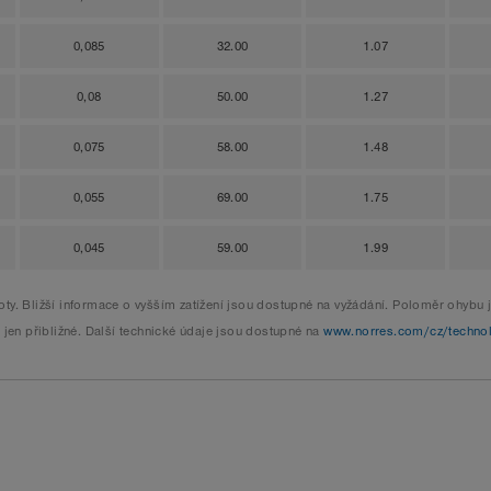
0,085
32.00
1.07
0,08
50.00
1.27
0,075
58.00
1.48
0,055
69.00
1.75
0,045
59.00
1.99
ty. Bližší informace o vyšším zatížení jsou dostupné na vyžádání. Poloměr ohybu j
 jen přibližné. Další technické údaje jsou dostupné na
www.norres.com/cz/techno