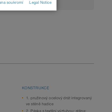
ana soukromí
Legal Notice
KONSTRUKCE
1. pružinový ocelový drát integrovaný
ve stěně hadice
2. Páska s textilní výztuhou; stěna: