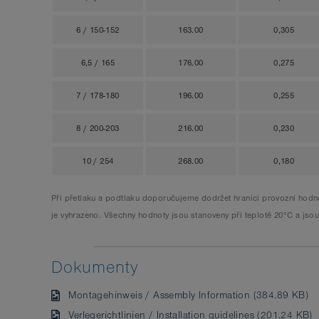
6 / 150-152
163.00
0,305
6,5 / 165
176.00
0,275
7 / 178-180
196.00
0,255
8 / 200-203
216.00
0,230
10 / 254
268.00
0,180
Při přetlaku a podtlaku doporučujeme dodržet hranici provozní hodno
je vyhrazeno. Všechny hodnoty jsou stanoveny při teplotě 20°C a jsou
Dokumenty
Montagehinweis / Assembly Information (384.89 KB)
Verlegerichtlinien / Installation guidelines (201.24 KB)