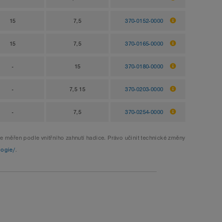
15
7,5
370-0152-0000
15
7,5
370-0165-0000
-
15
370-0180-0000
-
7,5 15
370-0203-0000
-
7,5
370-0254-0000
e měřen podle vnitřního zahnutí hadice. Právo učinit technické změny
logie/
.