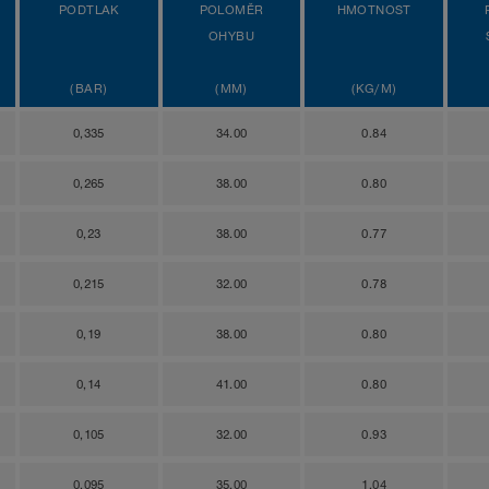
PODTLAK
POLOMĚR
HMOTNOST
OHYBU
(BAR)
(MM)
(KG/M)
0,335
34.00
0.84
0,265
38.00
0.80
0,23
38.00
0.77
0,215
32.00
0.78
0,19
38.00
0.80
0,14
41.00
0.80
0,105
32.00
0.93
0,095
35.00
1.04