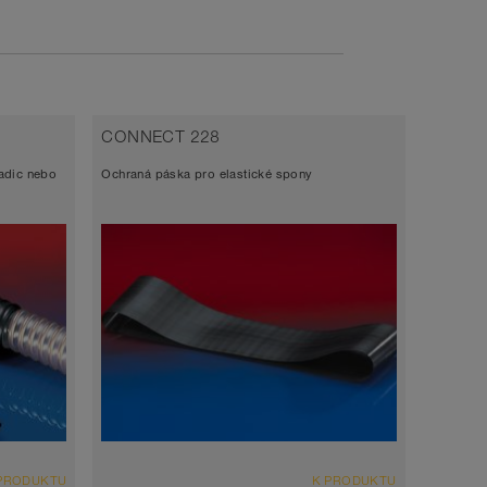
CONNECT 228
CONNE
adic nebo
Ochraná páska pro elastické spony
Spojka p
PRODUKTU
K PRODUKTU