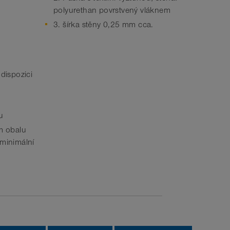
polyurethan povrstvený vláknem
3. šírka stěny 0,25 mm cca.
 dispozici
u
ém obalu
 minimální