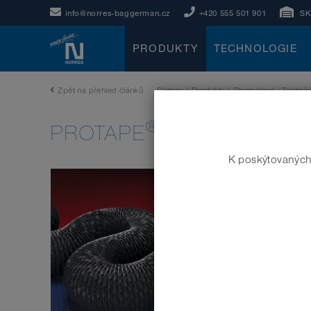
info@norres-baggerman.cz
+420 555 501 901
S
PRODUKTY
TECHNOLOGIE
Zpět na přehled článků
Domov
|
Produkty
|
Prumyslové /Technic
®
PROTAPE
PUR 370 (LD)
K poskýtovaných