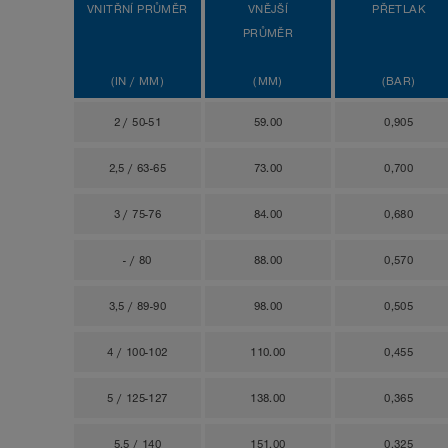
VNITŘNÍ PRŮMĚR
VNĚJŠÍ
PŘETLAK
PRŮMĚR
(IN / MM)
(MM)
(BAR)
2 / 50-51
59.00
0,905
2,5 / 63-65
73.00
0,700
3 / 75-76
84.00
0,680
- / 80
88.00
0,570
3,5 / 89-90
98.00
0,505
4 / 100-102
110.00
0,455
5 / 125-127
138.00
0,365
5,5 / 140
151.00
0,325