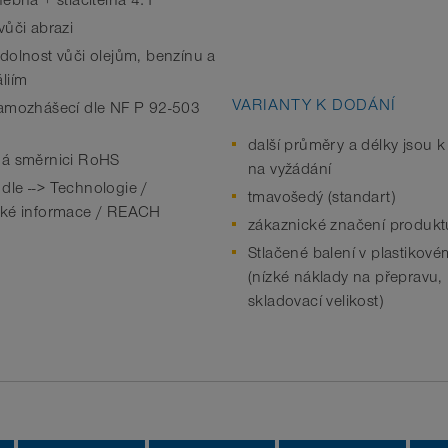
ebná + stlačitelná 4:1
vůči abrazi
dolnost vůči olejům, benzínu a
liím
VARIANTY K DODÁNÍ
amozhášecí dle NF P 92-503
další průměry a délky jsou k
á směrnici RoHS
na vyžádání
le --> Technologie /
tmavošedý (standart)
cké informace / REACH
zákaznické značení produkt
Stlačené balení v plastikov
(nízké náklady na přepravu,
skladovací velikost)