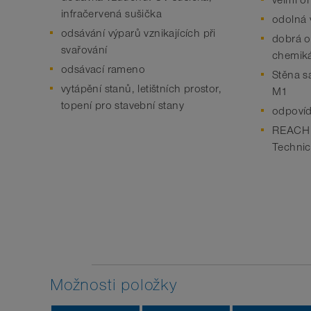
velmi oh
infračervená sušička
odolná 
odsávání výparů vznikajících při
dobrá o
svařování
chemiká
odsávací rameno
Stěna s
vytápění stanů, letištních prostor,
M1
topení pro stavební stany
odpovíd
REACH d
Techni
Možnosti položky