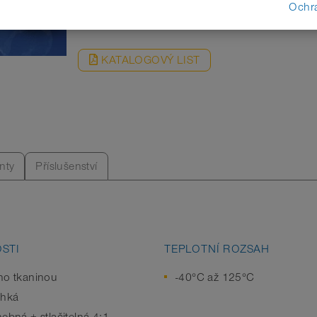
ŽÁDOST
Ochr
KATALOGOVÝ LIST
nty
Příslušenství
STI
TEPLOTNÍ ROZSAH
no tkaninou
-40°C až 125°C
ehká