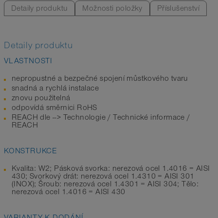
Detaily produktu
Možnosti položky
Příslušenství
Detaily produktu
VLASTNOSTI
nepropustné a bezpečné spojení můstkového tvaru
snadná a rychlá instalace
znovu použitelná
odpovídá směrnici RoHS
REACH dle --> Technologie / Technické informace /
REACH
KONSTRUKCE
Kvalita: W2; Pásková svorka: nerezová ocel 1.4016 = AISI
430; Svorkový drát: nerezová ocel 1.4310 = AISI 301
(INOX); Šroub: nerezová ocel 1.4301 = AISI 304; Tělo:
nerezová ocel 1.4016 = AISI 430
VARIANTY K DODÁNÍ