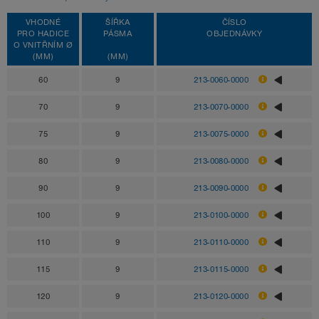
VHODNÉ
ŠÍŘKA
ČÍSLO
PRO HADICE
PÁSMA
OBJEDNÁVKY
O VNITŘNÍM Ø
(MM)
(MM)
60
9
213-0060-0000
70
9
213-0070-0000
75
9
213-0075-0000
80
9
213-0080-0000
90
9
213-0090-0000
100
9
213-0100-0000
110
9
213-0110-0000
115
9
213-0115-0000
120
9
213-0120-0000