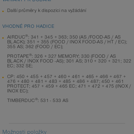
Další průměry k dispozici na vyžádání
VHODNÉ PRO HADICE
®
AIRDUC
: 341 + 345 + 363; 350 (AS /FOOD-AS / AS
BLACK); 351 + 355 (FOOD / INOX FOOD-AS / HT / EC);
355 AS; 362 (FOOD / EC);
®
PROTAPE
: 326 + 327 MEMORY; 330 (FOOD / AS
BLACK / INOX FOOD -AS); 301 AS; 310 + 320 + 321; 322
EC; 332 SE;
CP: 450 + 455 + 457 + 460 + 461 + 465 + 466 + 467 +
476 + 480 + 481 + 483 + 485 + 486 + 487; 450 + 461
PROTECT; 457 + 459 + 465 EC; 471 + 472 + 475 (INOX /
INOX EC);
®
TIMBERDUC
: 531 - 533 AS
Možnosti položky