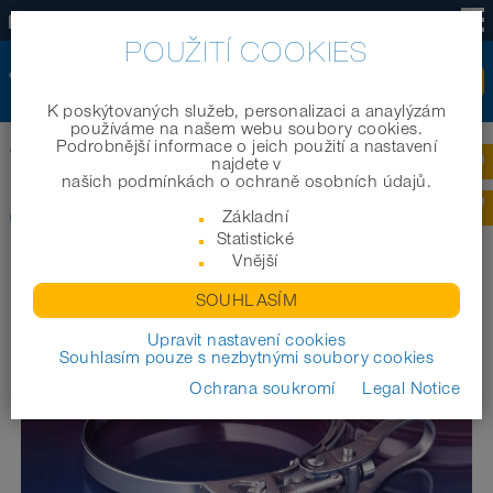
CZ
POUŽITÍ COOKIES
K poskýtovaných služeb, personalizaci a anaylýzám
používáme na našem webu soubory cookies.
Podrobnější informace o jeich použití a nastavení
Domov
|
Produkty
|
Prumyslové /Technické hadice
|
CLAMP 213
najdete v
našich podmínkách o ochraně osobních údajů.
CLAMP 213
Základní
Statistické
Vnější
SOUHLASÍM
Upravit nastavení cookies
Souhlasím pouze s nezbytnými soubory cookies
Ochrana soukromí
Legal Notice