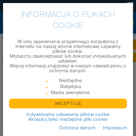
PL
INFORMACJA O PLIKACH
COOKIE
W celu zapewnienia przyjemnego korzystania z
Home
|
Produkty
|
Węże techniczne
|
CONNECT 202
Internetu na naszej stronie internetowej używamy
plików cookie.
Możesz to zaakceptować lub dokonać indywidualnych
CONNECT 202
ustawień.
Więcej informacji znajdziesz w naszym oświadczeniu o
ochronie danych.
Niezbędne
Statystyka
Media zewnętrzne
AKCEPTUJĘ
Indywidualne ustawienia plików cookie
Akceptuj tylko niezbędne pliki cookie
Ochrona danych
Impressum