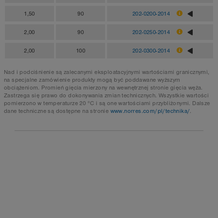
1,50
90
202-0200-2014
2,00
90
202-0250-2014
2,00
100
202-0300-2014
Nad i podciśnienie są zalecanymi eksploatacyjnymi wartościami granicznymi,
na specjalne zamówienie produkty mogą być poddawane wyższym
obciążeniom. Promień gięcia mierzony na wewnętrznej stronie gięcia węża.
Zastrzega się prawo do dokonywania zmian technicznych. Wszystkie wartości
pomierzono w temperaturze 20 °C i są one wartościami przybliżonymi. Dalsze
dane techniczne są dostępne na stronie
www.norres.com/pl/technika/
.