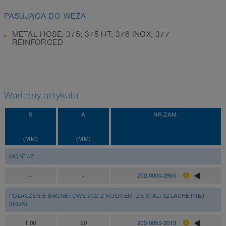
PASUJĄCA DO WĘŻA
METAL HOSE: 375; 375 HT; 376 INOX; 377
REINFORCED
Wariatny artykułu
S
A
NR ZAM.
(MM)
(MM)
MONTAŻ
-
-
202-0000-2905
POŁĄCZENIE BAGNETOWE 202 Z KOŁKIEM, ZE STALI SZLACHETNEJ
(INOX)
1,00
50
202-0050-2013