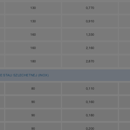
130
0,770
130
0,910
160
1,330
160
2,160
180
2,870
E STALI SZLECHETNEJ (INOX)
80
0,110
90
0,160
90
0,180
90
0,200