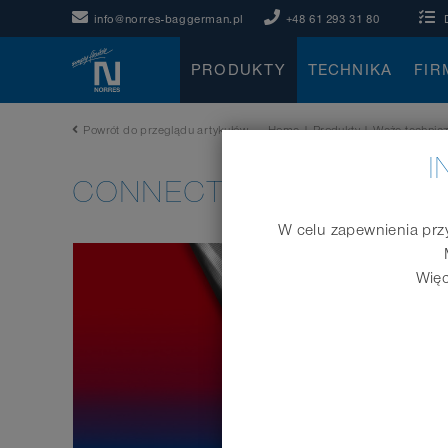
info@norres-baggerman.pl
+48 61 293 31 80
PRODUKTY
TECHNIKA
FIR
Powrót do przeglądu artykułów
Home
|
Produkty
|
Węże technic
I
CONNECT 202
W celu zapewnienia przy
Więc