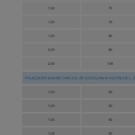
1,50
70
1,50
70
1,50
90
2,00
90
2,00
100
POŁĄCZENIE BAGNETOWE 202 ZE SZCZELINĄ W KSZTAŁCIE L, Z
1,00
50
1,00
50
1,00
50
1,00
50