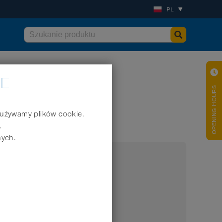
PL
IE
OPENING HOURS
j używamy plików cookie.
.
alowych
nych.