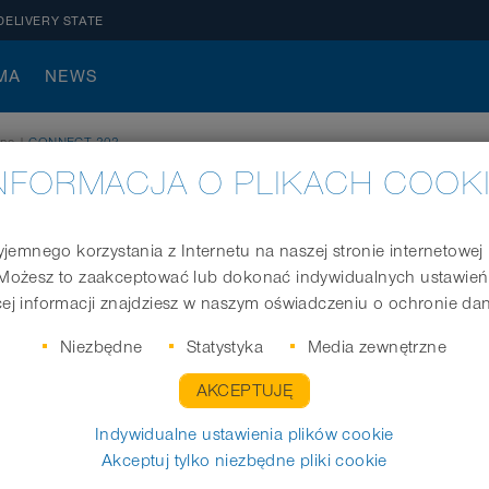
DELIVERY STATE
MA
NEWS
zne
|
CONNECT 202
NFORMACJA O PLIKACH COOK
jemnego korzystania z Internetu na naszej stronie internetowe
Możesz to zaakceptować lub dokonać indywidualnych ustawień
Elementy do połączenia i mocowania węży met
ej informacji znajdziesz w naszym oświadczeniu o ochronie da
odpowiedni do wewn. Ø węża
Niezbędne
Statystyka
Media zewnętrzne
(mm)
AKCEPTUJĘ
Indywidualne ustawienia plików cookie
Akceptuj tylko niezbędne pliki cookie
ZAPYTANIE