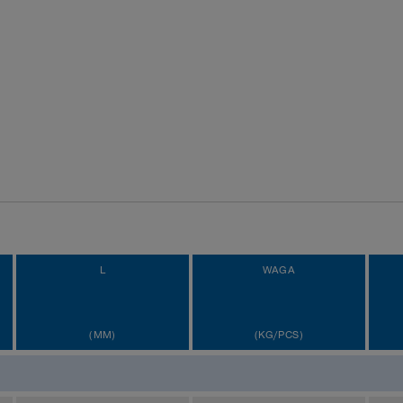
L
WAGA
(MM)
(KG/PCS)