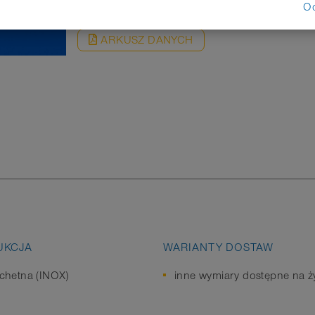
O
ARKUSZ DANYCH
UKCJA
WARIANTY DOSTAW
achetna (INOX)
inne wymiary dostępne na ż