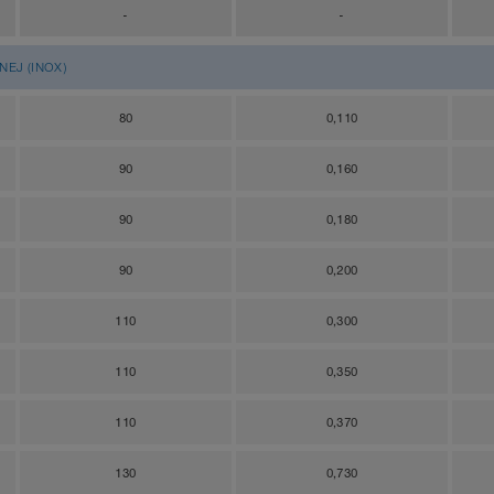
-
-
EJ (INOX)
80
0,110
90
0,160
90
0,180
90
0,200
110
0,300
110
0,350
110
0,370
130
0,730