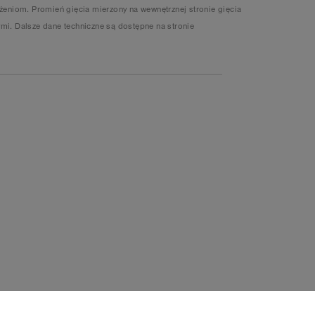
eniom. Promień gięcia mierzony na wewnętrznej stronie gięcia
mi. Dalsze dane techniczne są dostępne na stronie