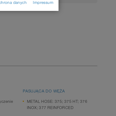
chrona danych
Impressum
PASUJĄCA DO WĘŻA
yczenie
METAL HOSE: 375; 375 HT; 376
INOX; 377 REINFORCED