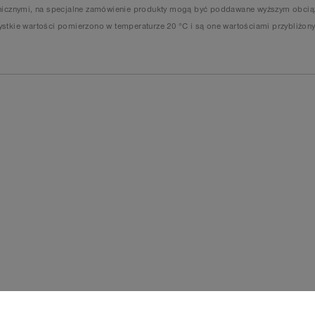
anicznymi, na specjalne zamówienie produkty mogą być poddawane wyższym obciąż
stkie wartości pomierzono w temperaturze 20 °C i są one wartościami przybliżony