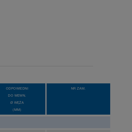
ODPOWIEDNI
NR ZAM.
DO WEWN.
Ø WĘŻA
(MM)