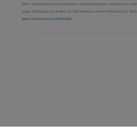
Nad i podciśnienie są zalecanymi eksploatacyjnymi wartościami gr
węża. Zastrzega się prawo do dokonywania zmian technicznych. Wszy
www.norres.com/pl/technika/
.