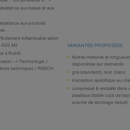
ouple + compressible 6 : 1
ésistance aux bases et aux
ésistance aux produits
ues
fficilement inflammable selon
2-503 M2
VARIANTES PROPOSÉES
me à RoHS
Autres mesures et longueur
elon --> Technologie /
disponibles sur demande
tions techniques / REACH
gris (standard), noir, blanc
inscription spécifique au cli
compressé & emballé dans 
plastique (faible coût de tra
volume de stockage réduit)