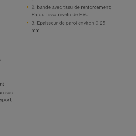
2. bande avec tissu de renforcement;
Paroi: Tissu revêtu de PVC
3. Epaisseur de paroi environ 0,25
mm
s
ent
un sac
nsport,