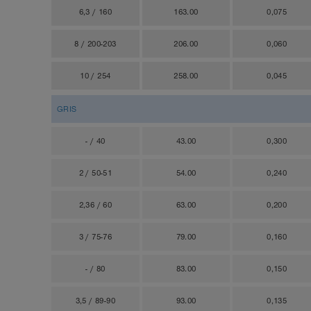
6,3 / 160
163.00
0,075
8 / 200-203
206.00
0,060
10 / 254
258.00
0,045
GRIS
- / 40
43.00
0,300
2 / 50-51
54.00
0,240
2,36 / 60
63.00
0,200
3 / 75-76
79.00
0,160
- / 80
83.00
0,150
3,5 / 89-90
93.00
0,135