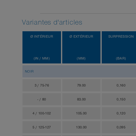
Variantes d'articles
Ø INTÉRIEUR
Ø EXTÉRIEUR
SURPRESSION
(IN / MM)
(MM)
(BAR)
NOIR
3 / 75-76
79.00
0,160
- / 80
83.00
0,150
4 / 100-102
105.00
0,120
5 / 125-127
130.00
0,095