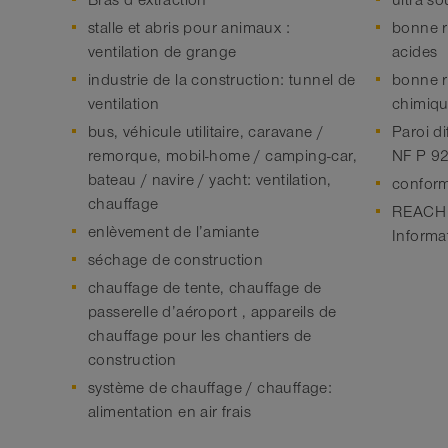
Bras d’extraction
ultra s
stalle et abris pour animaux :
bonne r
ventilation de grange
acides
industrie de la construction: tunnel de
bonne r
ventilation
chimiq
bus, véhicule utilitaire, caravane /
Paroi di
remorque, mobil-home / camping-car,
NF P 9
bateau / navire / yacht: ventilation,
confor
chauffage
REACH s
enlèvement de l’amiante
Informa
séchage de construction
chauffage de tente, chauffage de
passerelle d’aéroport , appareils de
chauffage pour les chantiers de
construction
système de chauffage / chauffage:
alimentation en air frais