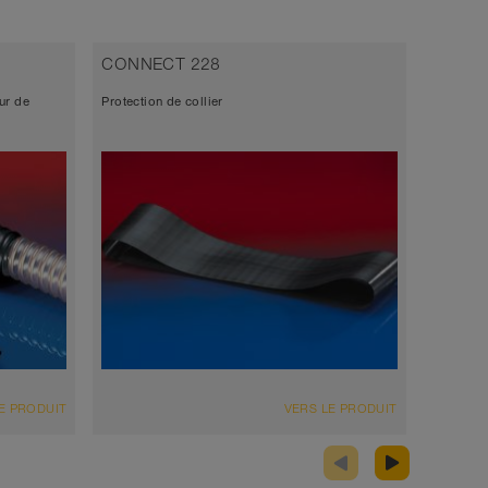
CONNECT 228
CONNE
ur de
Protection de collier
Insert/Ré
E PRODUIT
VERS LE PRODUIT