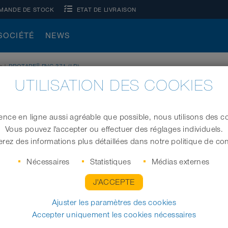
MANDE DE STOCK
ETAT DE LIVRAISON
SOCIÉTÉ
NEWS
®
s
|
PROTAPE
PVC 371 (LD)
UTILISATION DES COOKIES
ence en ligne aussi agréable que possible, nous utilisons des co
Vous pouvez l'accepter ou effectuer des réglages individuels.
Tuyau de ventilation en PVC (jusqu’à +110°C)
rez des informations plus détaillées dans notre politique de conf
Nécessaires
Statistiques
Médias externes
J'ACCEPTE
Ø intérieur (in / mm)
Ajuster les paramètres des cookies
Accepter uniquement les cookies nécessaires