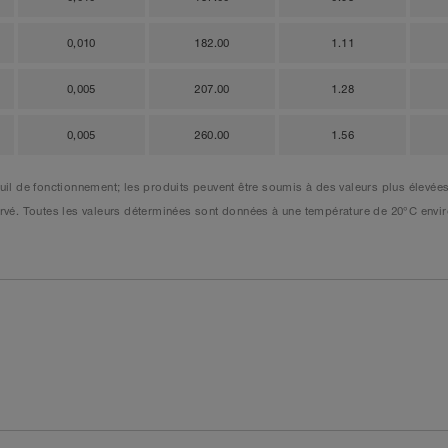
0,010
182.00
1.11
0,005
207.00
1.28
0,005
260.00
1.56
l de fonctionnement; les produits peuvent être soumis à des valeurs plus élevées
éservé. Toutes les valeurs déterminées sont données à une température de 20°C en