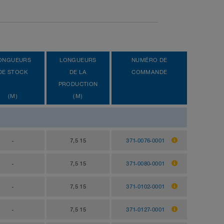
ONGUEURS
LONGUEURS
NUMÉRO DE
DE STOCK
DE LA
COMMANDE
PRODUCTION
(M)
(M)
-
7,5 15
371-0076-0001
-
7,5 15
371-0080-0001
-
7,5 15
371-0102-0001
-
7,5 15
371-0127-0001