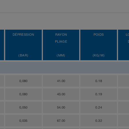
DÉPRESSION
RAYON
POIDS
L
PLIAGE
(BAR)
(MM)
(KG/M)
0,080
41.00
0.18
0,080
43.00
0.19
0,050
54.00
0.24
0,035
67.00
0.32