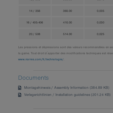
14 / 356
360.00
0,035
16 / 405-406
410.00
0,030
20 / 508
514.00
0,025
Les pressions et dépressions sont des valeurs recommandées en seui
la gaine. Tout droit d ́apporter des modifications techniques est r
www.norres.com/fr/technologie/
.
Documents
Montagehinweis / Assembly Information (384.89 KB)
Verlegerichtlinien / Installation guidelines (201.24 KB)