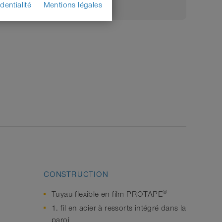
dentialité
Mentions légales
CONSTRUCTION
®
Tuyau flexible en film PROTAPE
1. fil en acier à ressorts intégré dans la
paroi