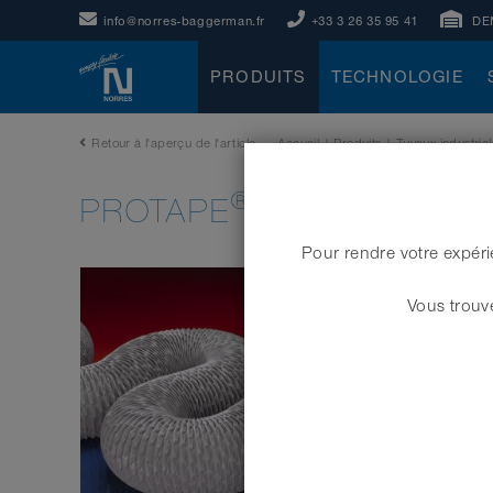
info@norres-baggerman.fr
+33 3 26 35 95 41
DE
PRODUITS
TECHNOLOGIE
Retour à l'aperçu de l'article
Accueil
|
Produits
|
Tuyaux industriel
®
PROTAPE
PVC 371 (LD)
Pour rendre votre expéri
Vous trouve