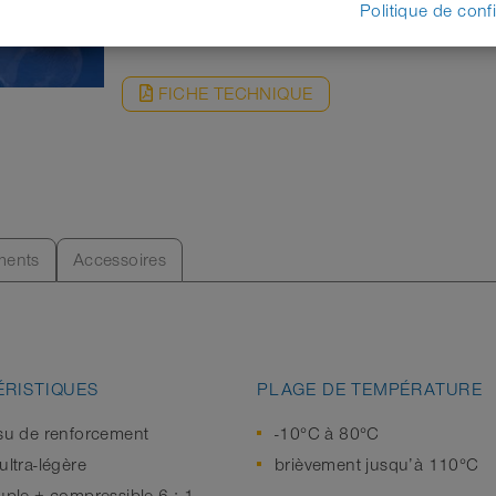
DEMANDE
Politique de confi
FICHE TECHNIQUE
ents
Accessoires
RISTIQUES
PLAGE DE TEMPÉRATURE
ssu de renforcement
-10°C à 80°C
ultra-légère
brièvement jusqu’à 110°C