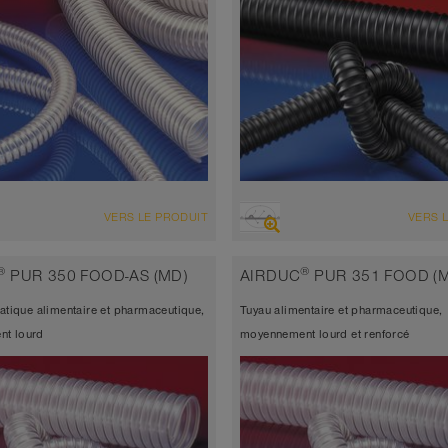
ENSEMBLE
VUE D'ENSEMBLE
VERS LE PRODUIT
VERS 
d’aspiration très résistant à
Tuyau d’aspiration très résistant
sion + tuyau de refoulement, multi-
l’abrasion + tuyau de refoulemen
®
®
PUR 350 FOOD-AS (MD)
AIRDUC
PUR 351 FOOD (
ations + tuyau universel
polyuréthane
tatique alimentaire et pharmaceutique,
Tuyau alimentaire et pharmaceutique,
atique < 10⁹
Épaisseur de paroi 1,0mm
t lourd
moyennement lourd et renforcé
seur de paroi 1,5mm
-40°C à 125°C (150°C)
 à 90°C (125°C)