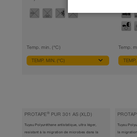
Temp. min. (°C)
Temp. ma
TEMP. MIN. (°C)
TEMP. 
®
PROTAPE
PUR 301 AS (XLD)
PROTAP
Tuyau Polyuréthane antistatique, ultra léger,
Tuyau Polyur
resistant à la migration de microbes dans la
la migratio