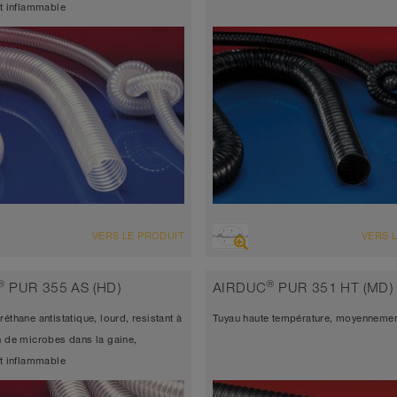
nt inflammable
ENSEMBLE
VUE D'ENSEMBLE
VERS LE PRODUIT
VERS 
d’aspiration très résistant à
antistatique < 10⁹
sion + tuyau de refoulement, multi-
Tuyau d’aspiration très résistant
®
®
PUR 355 AS (HD)
AIRDUC
PUR 351 HT (MD)
ations + tuyau universel
l’abrasion + tuyau de refoulement
éthane antistatique, lourd, resistant à
Tuyau haute température, moyennemen
atique < 10⁹
applications + tuyau universel
n de microbes dans la gaine,
seur de paroi environ 0,6 mm
Épaisseur de paroi environ 0,6
nt inflammable
 à 90°C (125°C)
-40°C à 90°C (125°C)