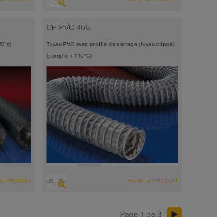
Tuyau d’aspiration + tuyau de
refoulement
CP PVC 465
, tissu
Épaisseur de paroi environ 0,5 mm
25°c)
Tuyau PVC avec profilé de serrage (tuyau clippé)
-20°C à 90°C
(jusqu’à + 110°C)
VUE D'ENSEMBLE
LE PRODUIT
VERS LE PRODUIT
abrasion
Tuyau d’aspiration + tuyau de
refoulement
Page 1 de 3