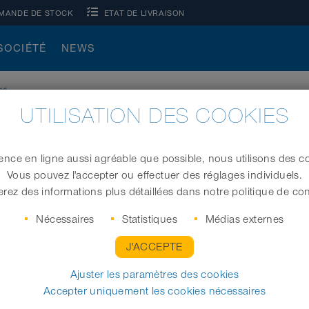
MANDE DE STOCK
ETAT DE LIVRAISON
SOCIÉTÉ
NEWS
né
UTILISATION DES COOKIES
TIONNÉ
ence en ligne aussi agréable que possible, nous utilisons des co
n NORRES sont utilisés dans divers domaines de l'alimentation en a
Vous pouvez l'accepter ou effectuer des réglages individuels.
 tuyaux légers et moyennement lourds. Les tuyaux de ventilat
rez des informations plus détaillées dans notre politique de conf
pérature ou nos variantes AS ignifugées conviennent au transpor
Nécessaires
Statistiques
Médias externes
J'ACCEPTE
Ajuster les paramètres des cookies
Accepter uniquement les cookies nécessaires
istiques
Application