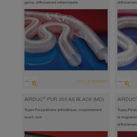
gaine, difficilement inflammable
difficileme
VUE D'ENSEMBLE
VUE D'
VERS LE PRODUIT
Tuyau d’aspiration résistant à l’abrasion
Tuyau 
+ tuyau de refoulement, multi-
l’abra
®
AIRDUC
PUR 350 AS BLACK (MD)
AIRDUC
applications + tuyau universel
applic
Tuyau Polyuréthane antistatique, moyennement
Tuyau Polyur
antistatique < 10⁹
antist
lourd, noir
la migratio
Épaisseur de paroi 0,4mm
Épais
difficileme
-40°C à 90°C (125°C)
-40°C