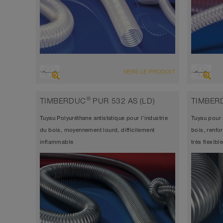
VUE D'ENSEMBLE
VUE D'
VERS LE PRODUIT
Tuyau d’aspiration très résistant à
Tuyau 
l’abrasion + tuyau de refoulement, tuyau
l’abra
®
TIMBERDUC
PUR 532 AS (LD)
TIMBER
polyuréthane
polyu
Tuyau Polyuréthane antistatique pour l’industrie
Tuyau pour 
Conforme FDA et UE
antist
du bois, moyennement lourd, difficilement
bois, renfo
Épaisseur de paroi environ 0,6 mm
Épais
inflammable
très flexib
-40°C à 90°C (125°C)
-40°C