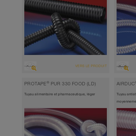
VUE D'ENSEMBLE
VUE D'
VERS LE PRODUIT
Tuyau d’aspiration résistant à l’abrasion
Tuyau 
+ tuyau de refoulement, multi-
l’abra
®
PROTAPE
PUR 330 FOOD (LD)
AIRDUC
applications + tuyau universel
applic
Tuyau alimentaire et pharmaceutique, léger
Tuyau antis
antistatique < 10⁹
antist
moyennemen
Épaisseur de paroi environ 0,7 mm
Épais
-40°C à 90°C (125°C)
-40°C