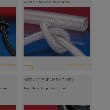
la gaine, difficilement inflammable
VUE D'ENSEMBLE
LE PRODUIT
VERS LE PRODUIT
Tuyau d’aspiration très résistant à
l’abrasion + tuyau de refoulement, multi-
 à
®
AIRDUC
PUR 355 HT (HD)
applications + tuyau universel
, multi-
t lourd
Tuyau Haute Température, lourd
antistatique < 10⁹
 mm
Épaisseur de paroi environ 0,7 mm
-40°C à 90°C (125°C)