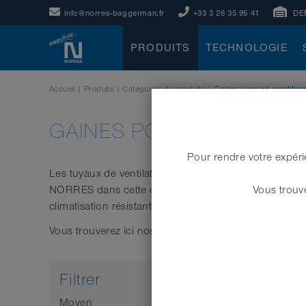
info@norres-baggerman.fr
+33 3 26 35 95 41
DE
PRODUITS
TECHNOLOGIE
Accueil
|
Produits
|
Catégories de produits
|
Gaines pour air condition
GAINES POUR AIR CONDI
Pour rendre votre expéri
Les tuyaux de ventilation et les tuyaux de climatisatio
NORRES dans cette catégorie comprend des types de
Vous trouve
climatisation résistants au feu. Nos tuyaux haute tem
Vous trouverez ici nos tuyaux de ventilation :
Filtrer
Moyen
Caractér