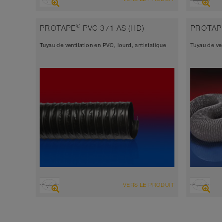
Tuyau d’aspiration + tuyau de
Tuyau 
refoulement
refou
®
PROTAPE
PVC 371 AS (HD)
PROTAP
Épaisseur de paroi 0,9mm
Épais
Tuyau de ventilation en PVC, lourd, antistatique
Tuyau de ve
-20°C à 70°C (80°C)
-20°C
VUE D'ENSEMBLE
VUE D'
VERS LE PRODUIT
Tuyau d’aspiration + tuyau de
Tuyau 
refoulement
refou