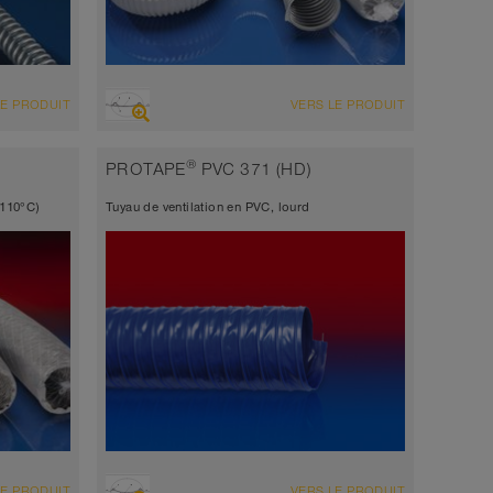
VUE D'ENSEMBLE
LE PRODUIT
VERS LE PRODUIT
abrasion
gris
Conforme UE
®
PROTAPE
PVC 371 (HD)
difficilement inflammable
+110°C)
Tuyau de ventilation en PVC, lourd
 mm
VUE D'ENSEMBLE
LE PRODUIT
VERS LE PRODUIT