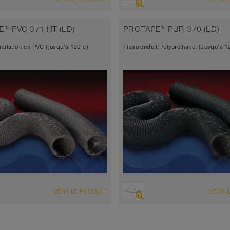
d’aspiration + tuyau de
Tuyau d’aspiration + tuyau de
lement
refoulement
®
®
E
PVC 371 HT (LD)
PROTAPE
PUR 370 (LD)
seur de paroi 1,5mm
très flexible + compressible 6: 1
ntilation en PVC (jusqu’à 120°c)
Tissu enduit Polyuréthane, (Jusqu’à 1
renforcé
 à 70°C (80°C)
Épaisseur de paroi 0,25mm
-10°C à 80°C (110°C)
ENSEMBLE
VUE D'ENSEMBLE
VERS LE PRODUIT
VERS 
d’aspiration + tuyau de
Tuyau d’aspiration résistant à l’
lement
+ tuyau de refoulement