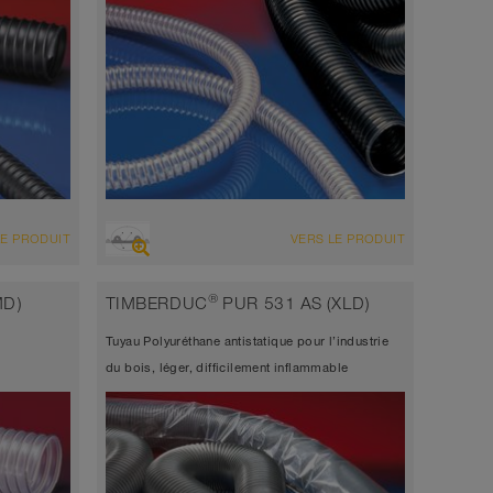
VUE D'ENSEMBLE
LE PRODUIT
VERS LE PRODUIT
 à
Tuyau d’aspiration très résistant à
t, tuyau
l’abrasion + tuyau de refoulement, tuyau
®
MD)
TIMBERDUC
PUR 531 AS (XLD)
polyuréthane
Tuyau Polyuréthane antistatique pour l’industrie
Épaisseur de paroi 1,5mm
du bois, léger, difficilement inflammable
-40°C à 125°C (150°C)