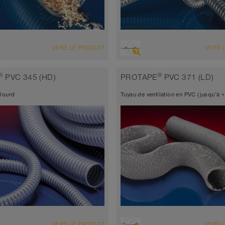
ENSEMBLE
VUE D'ENSEMBLE
VERS LE PRODUIT
VERS 
d’aspiration résistant à l’abrasion
Tuyau d’aspiration résistant à l’
au de refoulement
+ tuyau de refoulement
®
®
PVC 345 (HD)
PROTAPE
PVC 371 (LD)
seur de paroi environ 0,7 mm
antistatique < 10⁹
 lourd
Tuyau de ventilation en PVC (jusqu’à 
 à 90°C (125°C)
Épaisseur de paroi environ 0,7
-40°C à 90°C (125°C)
ENSEMBLE
VUE D'ENSEMBLE
VERS LE PRODUIT
VERS 