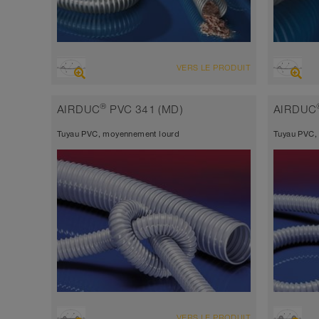
VUE D'ENSEMBLE
VUE D'
VERS LE PRODUIT
Tuyau d’aspiration résistant à l’abrasion
Tuyau 
+ tuyau de refoulement
+ tuy
®
AIRDUC
PVC 341 (MD)
AIRDUC
antistatique < 10⁹
Épais
Tuyau PVC, moyennement lourd
Tuyau PVC,
Épaisseur de paroi environ 0,6 mm
-40°C
-40°C à 90°C (125°C)
VUE D'ENSEMBLE
VUE D'
VERS LE PRODUIT