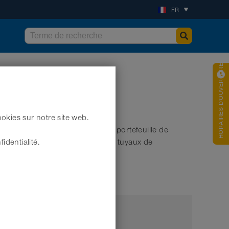
FR
HORAIRES D'OUVERTURES
okies sur notre site web.
ir frais et de la ventilation. Le portefeuille de
ion RAILWAY sont également des tuyaux de
identialité.
t de l'air chaud.
Marque