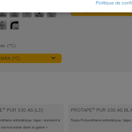
Politique de confi
APPLICATION
x. (°C)
MAX. (°C)
®
®
E
PUR 330 AS (LD)
PROTAPE
PUR 330 AS BLA
éthane antistatique, léger, resistant à
Tuyau Polyuréthane antistatique, léger,
n de microbes dans la gaine +