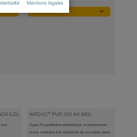
dentialité
Mentions légales
MARQUE
®
CK (LD)
AIRDUC
PUR 350 AS (MD)
 noir
Tuyau Polyuréthane antistatique, moyennement
lourd, resistant à la migration de microbes dans