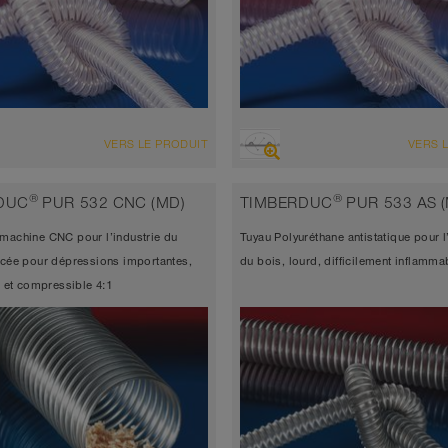
ENSEMBLE
VUE D'ENSEMBLE
VERS LE PRODUIT
VERS 
d’aspiration très résistant à
Tuyau d’aspiration très résistant
sion + tuyau de refoulement, tuyau
l’abrasion + tuyau de refoulemen
®
®
DUC
PUR 532 CNC (MD)
TIMBERDUC
PUR 533 AS (
réthane
polyuréthane
machine CNC pour l’industrie du
Tuyau Polyuréthane antistatique pour l
atique < 10⁹
Conforme FDA et UE
rcée pour dépressions importantes,
du bois, lourd, difficilement inflamma
seur de paroi environ 0,7 mm
Épaisseur de paroi 1,0mm
le et compressible 4:1
 à 90°C (125°C)
-40°C à 90°C (125°C)