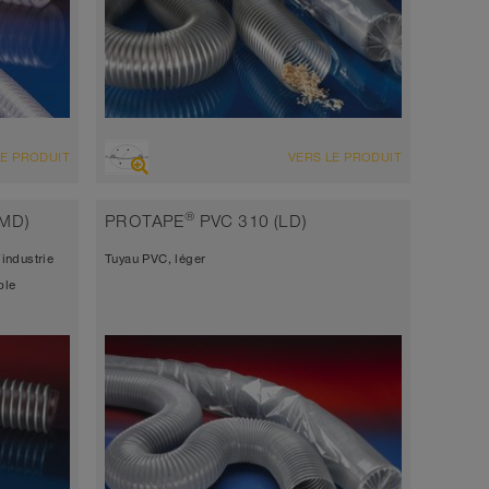
VUE D'ENSEMBLE
LE PRODUIT
VERS LE PRODUIT
 à
Tuyau d’aspiration résistant à l’abrasion
t, tuyau
+ tuyau de refoulement
®
MD)
PROTAPE
PVC 310 (LD)
antistatique < 10⁹
’industrie
Tuyau PVC, léger
Épaisseur de paroi 0,4mm
ble
-40°C à 90°C (125°C)