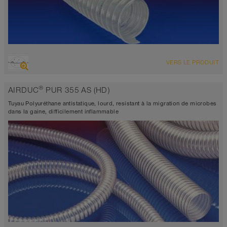
VUE D'ENSEMBLE
VERS LE PRODUIT
Tuyau d’aspiration très résistant à l’abrasion + tuyau de
refoulement, multi-applications + tuyau universel
®
AIRDUC
PUR 355 AS (HD)
antistatique à env. 10⁹ Ω
Épaisseur de paroi 0,9mm
Tuyau Polyuréthane antistatique, lourd, resistant à la migration de microbes
-40°C à 90°C (125°C)
dans la gaine, difficilement inflammable