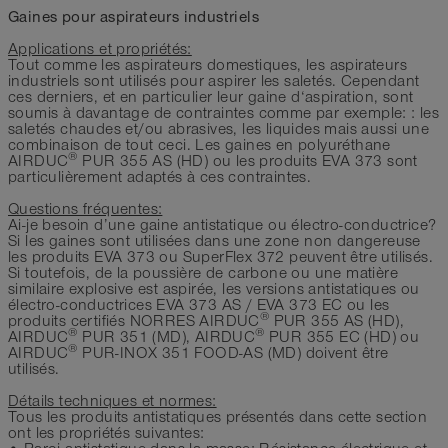
-25°C à 65°C
Gaines pour aspirateurs industriels
Applications et propriétés:
Tout comme les aspirateurs domestiques, les aspirateurs
industriels sont utilisés pour aspirer les saletés. Cependant
ces derniers, et en particulier leur gaine d‘aspiration, sont
soumis à davantage de contraintes comme par exemple: : les
saletés chaudes et/ou abrasives, les liquides mais aussi une
combinaison de tout ceci. Les gaines en polyuréthane
®
AIRDUC
PUR 355 AS (HD) ou les produits EVA 373 sont
particulièrement adaptés à ces contraintes.
Questions fréquentes:
Ai-je besoin d’une gaine antistatique ou électro-conductrice?
Si les gaines sont utilisées dans une zone non dangereuse
les produits EVA 373 ou SuperFlex 372 peuvent être utilisés.
Si toutefois, de la poussière de carbone ou une matière
similaire explosive est aspirée, les versions antistatiques ou
électro-conductrices EVA 373 AS / EVA 373 EC ou les
®
produits certifiés NORRES AIRDUC
PUR 355 AS (HD),
®
®
AIRDUC
PUR 351 (MD), AIRDUC
PUR 355 EC (HD) ou
®
AIRDUC
PUR-INOX 351 FOOD-AS (MD) doivent être
utilisés.
Détails techniques et normes:
Tous les produits antistatiques présentés dans cette section
ont les propriétés suivantes: