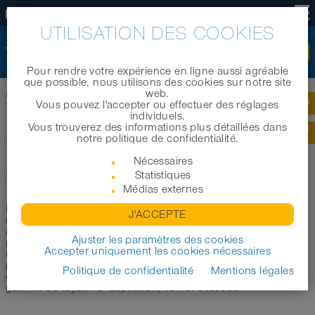
FR
UTILISATION DES COOKIES
Pour rendre votre expérience en ligne aussi agréable
que possible, nous utilisons des cookies sur notre site
web.
Accueil
|
Produits
|
Notre secteurs d'application
|
Vous pouvez l'accepter ou effectuer des réglages
Tuyaux et gaines pour aspirateurs industriels
individuels.
Vous trouverez des informations plus détaillées dans
notre politique de confidentialité.
TUYAUX ET GAINES POUR
Nécessaires
ASPIRATEURS INDUSTRIELS
Statistiques
Médias externes
Dans cette section, nous souhaitons vous aider à
J'ACCEPTE
sélectionner le tuyau ou la gaine approprié pour les
aspirateurs industriels. Dans ce qui suit, nous vous
Ajuster les paramètres des cookies
proposons une sélection de tuyaux les plus couramment
Accepter uniquement les cookies nécessaires
utilisés pour les aspirateurs industriels. Selon les variantes les
produits listés ici sont antistatiques (AS) ou électro-
Politique de confidentialité
Mentions légales
conducteurs (EC). Pour plus d´informations sur notre
gamme de tuyaux d´aspiration, voir ci-dessous.