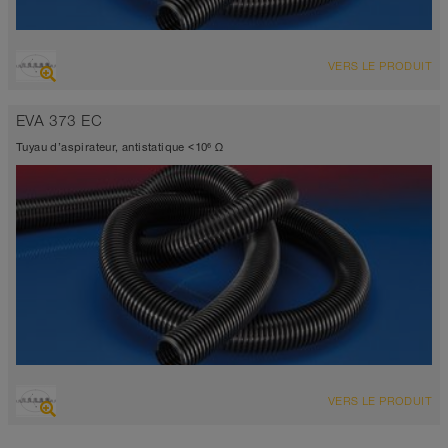
VUE D'ENSEMBLE
VERS LE PRODUIT
noir
résistant à l’écrasement
EVA 373 EC
-25°C à 65°C
Tuyau d’aspirateur, antistatique <10⁶ Ω
VUE D'ENSEMBLE
VERS LE PRODUIT
noir
résistant à l’écrasement