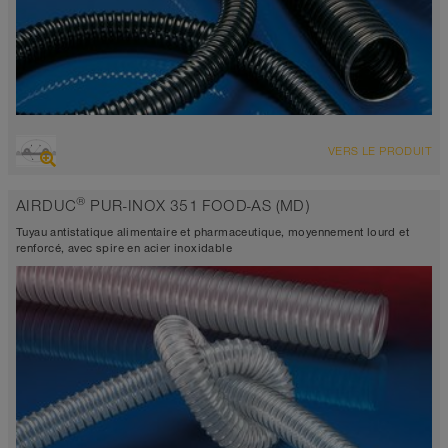
VUE D'ENSEMBLE
VERS LE PRODUIT
Tuyau d’aspiration très résistant à l’abrasion + tuyau de refoulement
electro-conducteur <10³ Ω
®
AIRDUC
PUR-INOX 351 FOOD-AS (MD)
Épaisseur de paroi 1,4mm
-40°C à 90°C
Tuyau antistatique alimentaire et pharmaceutique, moyennement lourd et
renforcé, avec spire en acier inoxidable