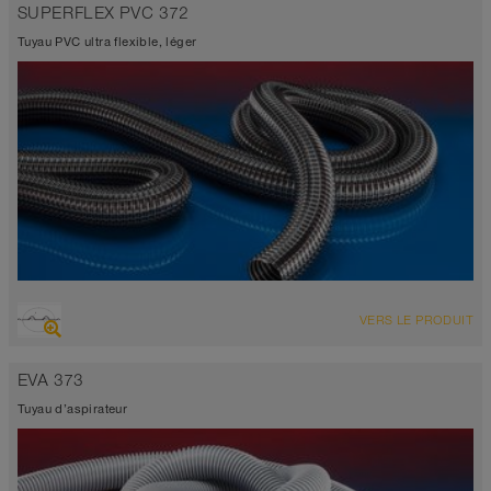
SUPERFLEX PVC 372
refoulement, tuyau polyuréthane
Épaisseur de paroi 1,5mm
Tuyau PVC ultra flexible, léger
-40°C à 90°C (125°C)
Conforme FDA et UE
VUE D'ENSEMBLE
VERS LE PRODUIT
Tuyau d’aspiration + tuyau de refoulement
noir
EVA 373
0°C à 85°C
Tuyau d’aspirateur