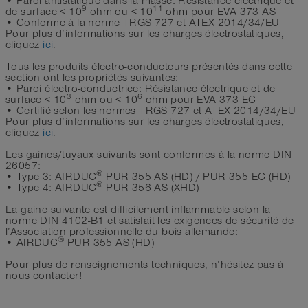
• Paroi antistatique dans la masse: Résistance électrique et
9
11
de surface < 10
ohm ou < 10
ohm pour EVA 373 AS
• Conforme à la norme TRGS 727 et ATEX 2014/34/EU
Pour plus d’informations sur les charges électrostatiques,
cliquez
ici
.
Tous les produits électro-conducteurs présentés dans cette
section ont les propriétés suivantes:
• Paroi électro-conductrice: Résistance électrique et de
3
6
surface < 10
ohm ou < 10
ohm pour EVA 373 EC
• Certifié selon les normes TRGS 727 et ATEX 2014/34/EU
Pour plus d’informations sur les charges électrostatiques,
cliquez
ici
.
Les gaines/tuyaux suivants sont conformes à la norme DIN
26057:
®
• Type 3: AIRDUC
PUR 355 AS (HD) / PUR 355 EC (HD)
®
• Type 4: AIRDUC
PUR 356 AS (XHD)
La gaine suivante est difficilement inflammable selon la
norme DIN 4102-B1 et satisfait les exigences de sécurité de
l’Association professionnelle du bois allemande:
®
• AIRDUC
PUR 355 AS (HD)
Pour plus de renseignements techniques, n’hésitez pas à
nous contacter!