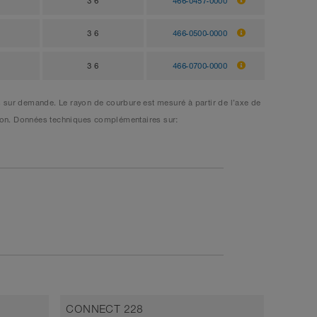
3 6
466-0457-0000
3 6
466-0500-0000
3 6
466-0700-0000
 sur demande. Le rayon de courbure est mesuré à partir de l’axe de
viron. Données techniques complémentaires sur:
CONNECT 228
CONNE