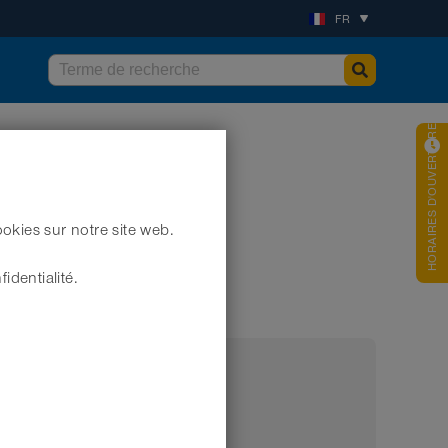
FR
HORAIRES D'OUVERTURES
okies sur notre site web.
) (jusqu’à +120°C)
identialité.