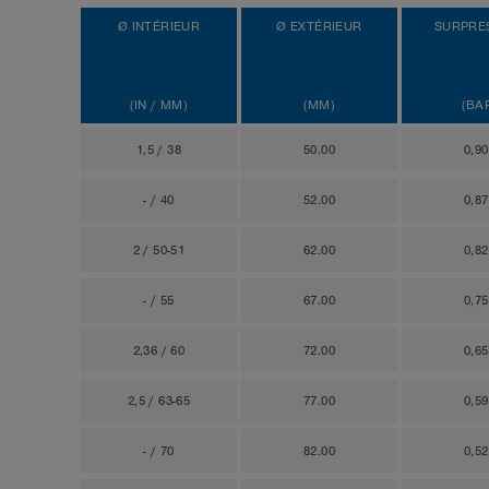
Ø INTÉRIEUR
Ø EXTÉRIEUR
SURPRE
(IN / MM)
(MM)
(BA
1,5 / 38
50.00
0,9
- / 40
52.00
0,8
2 / 50-51
62.00
0,8
- / 55
67.00
0,7
2,36 / 60
72.00
0,6
2,5 / 63-65
77.00
0,5
- / 70
82.00
0,5