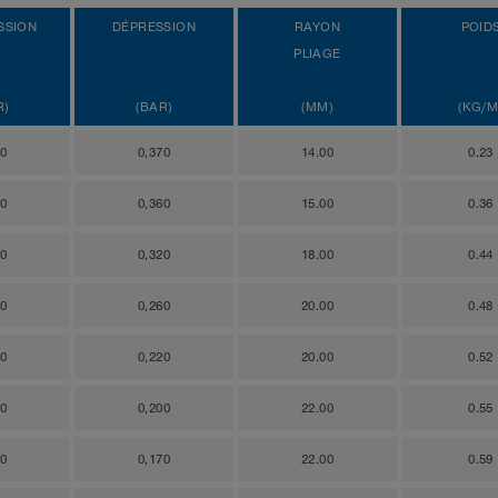
SSION
DÉPRESSION
RAYON
POID
PLIAGE
R)
(BAR)
(MM)
(KG/M
00
0,370
14.00
0.23
70
0,360
15.00
0.36
20
0,320
18.00
0.44
50
0,260
20.00
0.48
50
0,220
20.00
0.52
90
0,200
22.00
0.55
20
0,170
22.00
0.59