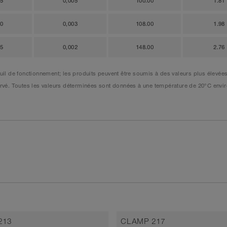
25
0,005
100.00
1.81
20
0,003
108.00
1.98
15
0,002
148.00
2.76
l de fonctionnement; les produits peuvent être soumis à des valeurs plus élevées
éservé. Toutes les valeurs déterminées sont données à une température de 20°C en
213
CLAMP 217