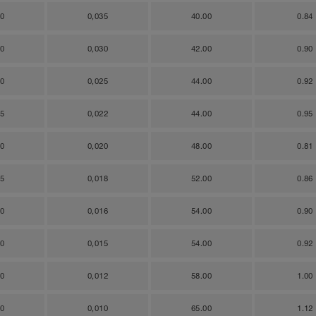
40
0,035
40.00
0.84
30
0,030
42.00
0.90
20
0,025
44.00
0.92
15
0,022
44.00
0.95
00
0,020
48.00
0.81
85
0,018
52.00
0.86
80
0,016
54.00
0.90
80
0,015
54.00
0.92
70
0,012
58.00
1.00
60
0,010
65.00
1.12