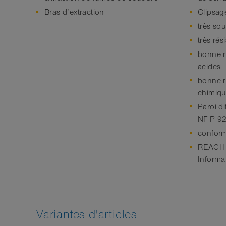
Bras d’extraction
Clipsage
très so
très rés
bonne r
acides
bonne r
chimiq
Paroi di
NF P 9
confor
REACH s
Informa
Variantes d'articles