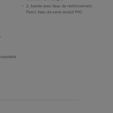
2. bande avec tissu de renforcement;
Paroi: tissu de verre enduit PVC
s
inoxydable