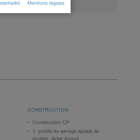
dentialité
Mentions légales
CONSTRUCTION
Construction CP
1. profilé de serrage spirale de
soutien: Acier zingué