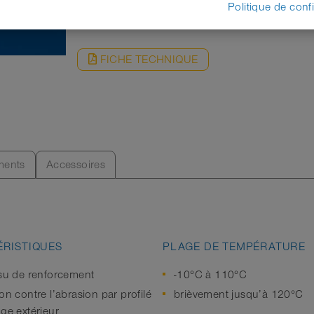
DEMANDE
Politique de confi
FICHE TECHNIQUE
ents
Accessoires
RISTIQUES
PLAGE DE TEMPÉRATURE
ssu de renforcement
-10°C à 110°C
on contre l’abrasion par profilé
brièvement jusqu’à 120°C
age extérieur