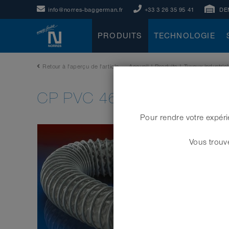
info@norres-baggerman.fr
+33 3 26 35 95 41
DE
PRODUITS
TECHNOLOGIE
Retour à l'aperçu de l'article
Accueil
|
Produits
|
Tuyaux industriel
CP PVC 466 HT
Pour rendre votre expéri
Vous trouve