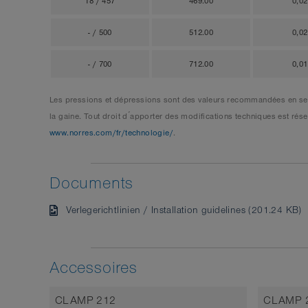
18 / 457
469.00
0,0
- / 500
512.00
0,0
- / 700
712.00
0,0
Les pressions et dépressions sont des valeurs recommandées en seui
la gaine. Tout droit d ́apporter des modifications techniques est r
www.norres.com/fr/technologie/
.
Documents
Verlegerichtlinien / Installation guidelines (201.24 KB)
Accessoires
CLAMP 212
CLAMP 