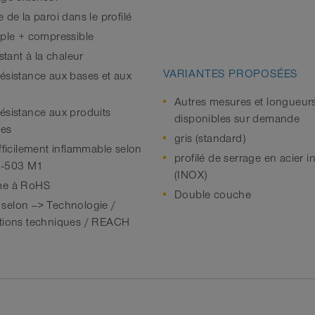
 de la paroi dans le profilé
uple + compressible
istant à la chaleur
VARIANTES PROPOSÉES
ésistance aux bases et aux
Autres mesures et longueur
ésistance aux produits
disponibles sur demande
ues
gris (standard)
fficilement inflammable selon
profilé de serrage en acier 
2-503 M1
(INOX)
me à RoHS
Double couche
elon --> Technologie /
tions techniques / REACH