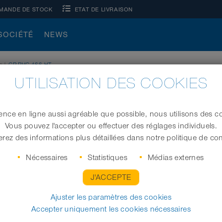
MANDE DE STOCK
ETAT DE LIVRAISON
SOCIÉTÉ
NEWS
s
|
CP PVC 466 HT
UTILISATION DES COOKIES
ence en ligne aussi agréable que possible, nous utilisons des co
Vous pouvez l'accepter ou effectuer des réglages individuels.
Tuyau PVC avec profilé de serrage (tuyau clippé
rez des informations plus détaillées dans notre politique de conf
Nécessaires
Statistiques
Médias externes
J'ACCEPTE
Ø intérieur (in / mm)
Longueur
Ajuster les paramètres des cookies
Accepter uniquement les cookies nécessaires