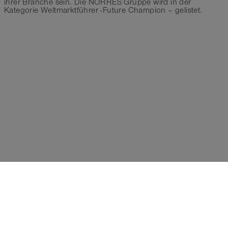
ihrer Branche sein. Die NORRES Gruppe wird in der
Kategorie Weltmarktführer -Future Champion – gelistet.