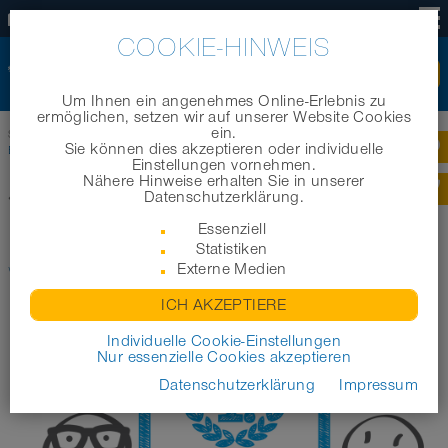
DE
COOKIE-HINWEIS
Um Ihnen ein angenehmes Online-Erlebnis zu
ermöglichen, setzen wir auf unserer Website Cookies
ein.
Startseite
|
Unternehmen
|
Awards
|
NORRES Gruppe verzeichnet weiteren
Sie können dies akzeptieren oder individuelle
Erfolg
Einstellungen vornehmen.
Nähere Hinweise erhalten Sie in unserer
Datenschutzerklärung.
Zurück zur Übersicht
Essenziell
NORRES GRUPPE VERZEICHNET
Statistiken
Externe Medien
WEITEREN ERFOLG
ICH AKZEPTIERE
Individuelle Cookie-Einstellungen
Nur essenzielle Cookies akzeptieren
Datenschutzerklärung
Impressum