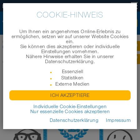
DE
COOKIE-HINWEIS
Um Ihnen ein angenehmes Online-Erlebnis zu
ermöglichen, setzen wir auf unserer Website Cookies
ein.
Startseite
|
Unternehmen
|
Awards
|
NORRES Gruppe verzeichnet erneuten
Sie können dies akzeptieren oder individuelle
Erfolg!
Einstellungen vornehmen.
Nähere Hinweise erhalten Sie in unserer
Datenschutzerklärung.
Zurück zur Übersicht
Essenziell
NORRES GRUPPE VERZEICHNET
Statistiken
Externe Medien
ERNEUTEN ERFOLG!
ICH AKZEPTIERE
Individuelle Cookie-Einstellungen
Nur essenzielle Cookies akzeptieren
Datenschutzerklärung
Impressum