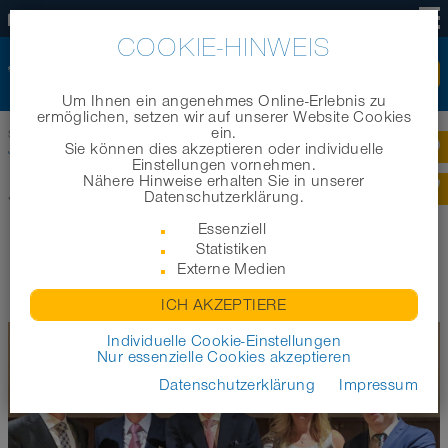
DE
COOKIE-HINWEIS
Um Ihnen ein angenehmes Online-Erlebnis zu
ermöglichen, setzen wir auf unserer Website Cookies
ein.
Startseite
|
Unternehmen
|
Awards
|
NORRES ausgezeichnet als Lieferant des
Sie können dies akzeptieren oder individuelle
Jahres 2018
Einstellungen vornehmen.
Nähere Hinweise erhalten Sie in unserer
Datenschutzerklärung.
Zurück zur Übersicht
Essenziell
NORRES AUSGEZEICHNET ALS
Statistiken
Externe Medien
LIEFERANT DES JAHRES 2018
ICH AKZEPTIERE
Individuelle Cookie-Einstellungen
Nur essenzielle Cookies akzeptieren
Datenschutzerklärung
Impressum